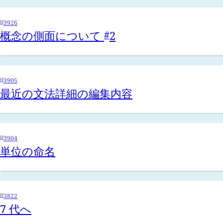
H
3926
概念の側面について
2
#
H
3905
最近の文法詳細の編集内容
H
3904
単位の命名
H
3822
7 代へ