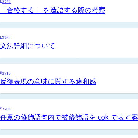
H
3766
「合格する」 を造語する際の考察
H
3764
文法詳細について
H
3710
反復表現の意味に関する違和感
H
3706
任意の修飾語句内で被修飾語を
cok
で表す