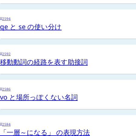
H
2594
qe
と
se
の使い分け
H
2592
移動動詞の経路を表す助接詞
H
2586
vo
と場所っぽくない名詞
H
2584
「一層～になる」 の表現方法