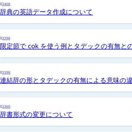
H
3408
辞典の英語データ作成について
H
3398
限定節で
cok
を使う例とタデックの有無と
H
3398
連結辞の形とタデックの有無による意味の
H
3360
辞書形式の変更について