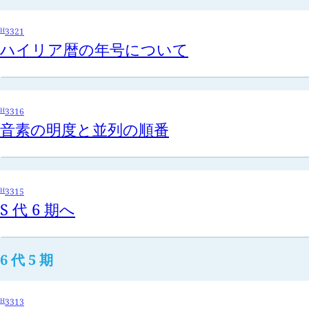
H
3321
ハイリア暦の年号について
H
3316
音素の明度と並列の順番
H
3315
S 代 6 期へ
6 代 5 期
H
3313