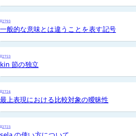
H
2793
一般的な意味とは違うことを表す記号
H
2753
kin
節の独立
H
2724
最上表現における比較対象の曖昧性
H
2723
sela
の使い方について