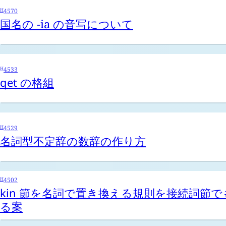
H
4570
国名の -ia の音写について
H
4533
qet
の格組
H
4529
名詞型不定辞の数辞の作り方
H
4502
kin
節を名詞で置き換える規則を接続詞節で
る案