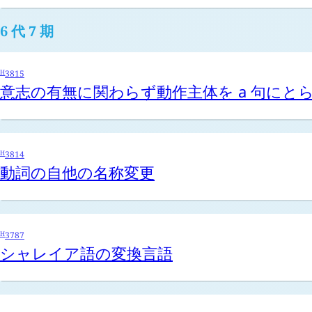
6 代 7 期
H
3815
意志の有無に関わらず動作主体を
a
句にと
H
3814
動詞の自他の名称変更
H
3787
シャレイア語の変換言語