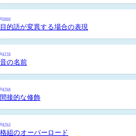
H
5060
目的語が変異する場合の表現
H
4778
音の名前
H
4768
間接的な修飾
H
4763
格組のオーバーロード