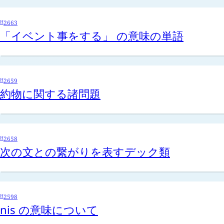
H
2663
「イベント事をする」 の意味の単語
H
2659
約物に関する諸問題
H
2658
次の文との繋がりを表すデック類
H
2598
nis
の意味について