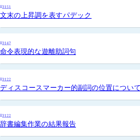
H
3151
文末の上昇調を表すパデック
H
3147
命令表現的な遊離助詞句
H
3122
ディスコースマーカー的副詞の位置につい
H
3122
辞書編集作業の結果報告