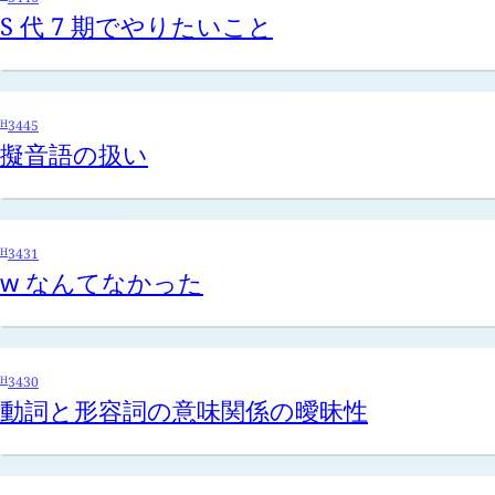
S 代 7 期でやりたいこと
H
3445
擬音語の扱い
H
3431
w
なんてなかった
H
3430
動詞と形容詞の意味関係の曖昧性