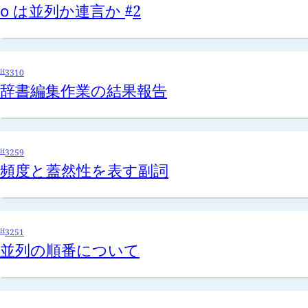
o
は並列か連言か
2
#
H
3310
辞書編集作業の結果報告
H
3259
頻度と蓋然性を表す副詞
H
3251
並列の順番について