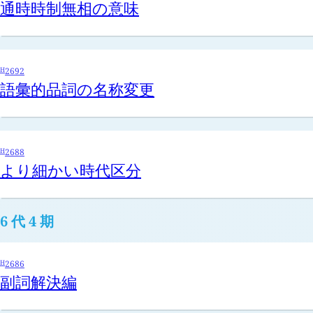
通時時制無相の意味
H
2692
語彙的品詞の名称変更
H
2688
より細かい時代区分
6 代 4 期
H
2686
副詞解決編