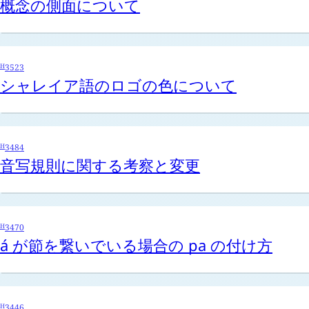
概念の側面について
H
3523
シャレイア語のロゴの色について
H
3484
音写規則に関する考察と変更
H
3470
á
が節を繋いでいる場合の
pa
の付け方
H
3446