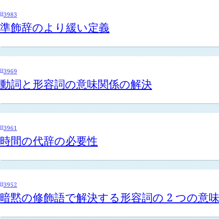
H
3983
準飾辞のより緩い定義
H
3969
動詞と形容詞の意味関係の解決
H
3961
時間の代辞の必要性
H
3952
暗黙の修飾語で解決する形容詞の 2 つの意