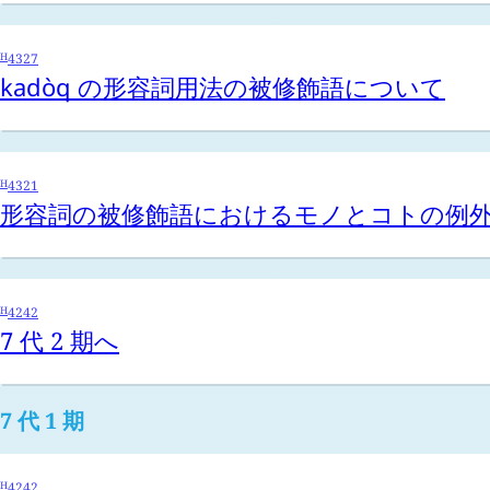
H
4327
kadòq
の形容詞用法の被修飾語について
H
4321
形容詞の被修飾語におけるモノとコトの例
H
4242
7 代 2 期へ
7 代 1 期
H
4242