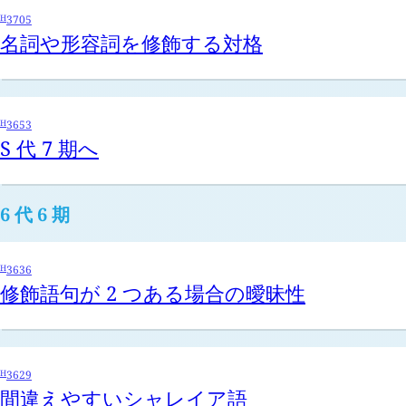
H
3705
名詞や形容詞を修飾する対格
H
3653
S 代 7 期へ
6 代 6 期
H
3636
修飾語句が 2 つある場合の曖昧性
H
3629
間違えやすいシャレイア語