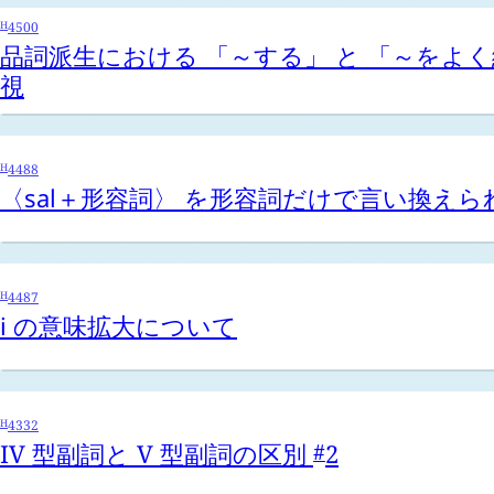
H
4500
品詞派生における 「～する」 と 「～をよく
視
H
4488
〈
sal
＋形容詞〉 を形容詞だけで言い換えら
H
4487
i
の意味拡大について
H
4332
IV 型副詞と V 型副詞の区別
2
#