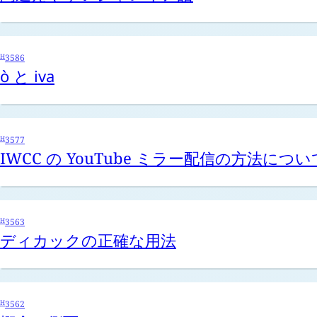
H
3586
ò
と
iva
H
3577
IWCC の YouTube ミラー配信の方法につい
H
3563
ディカックの正確な用法
H
3562