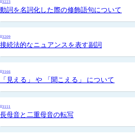
H
3223
動詞を名詞化した際の修飾語句について
H
3209
接続法的なニュアンスを表す副詞
H
3166
「見える」 や 「聞こえる」 について
H
3151
長母音と二重母音の転写