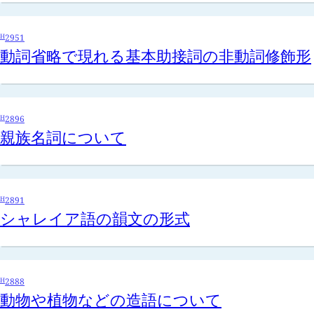
H
2951
動詞省略で現れる基本助接詞の非動詞修飾形
H
2896
親族名詞について
H
2891
シャレイア語の韻文の形式
H
2888
動物や植物などの造語について