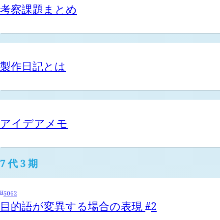
考察課題まとめ
製作日記とは
アイデアメモ
7 代 3 期
H
5062
目的語が変異する場合の表現
2
#