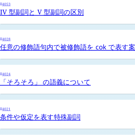
H
4053
IV 型副詞と V 型副詞の区別
H
4028
任意の修飾語句内で被修飾語を
cok
で表す
H
4024
「そろそろ」 の語義について
H
4021
条件や仮定を表す特殊副詞