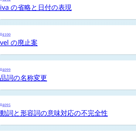
iva
の省略と日付の表現
H
4100
vel
の廃止案
H
4099
品詞の名称変更
H
4095
動詞と形容詞の意味対応の不完全性