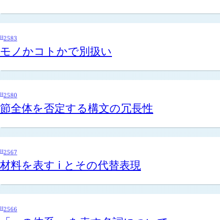
H
2583
モノかコトかで別扱い
H
2580
節全体を否定する構文の冗長性
H
2567
材料を表す
i
とその代替表現
H
2566