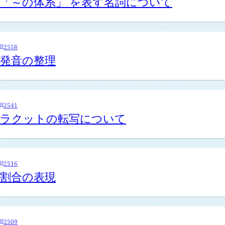
「～の体系」 を表す名詞について
H
2558
発音の整理
H
2541
ラクットの転写について
H
2516
割合の表現
H
2509