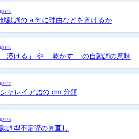
H
3102
他動詞の
a
句に理由などを置けるか
H
3102
「溶ける」 や 「乾かす」 の自動詞の意味
H
2997
シャレイア語の cm 分類
H
2956
動詞型不定辞の見直し