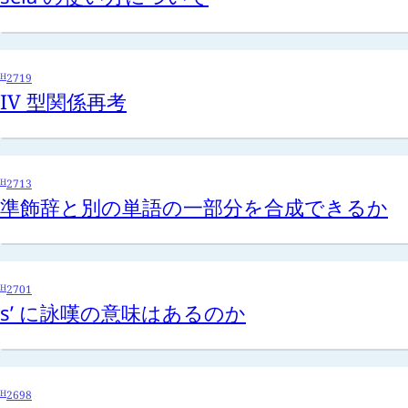
H
2719
IV 型関係再考
H
2713
準飾辞と別の単語の一部分を合成できるか
H
2701
s’
に詠嘆の意味はあるのか
H
2698