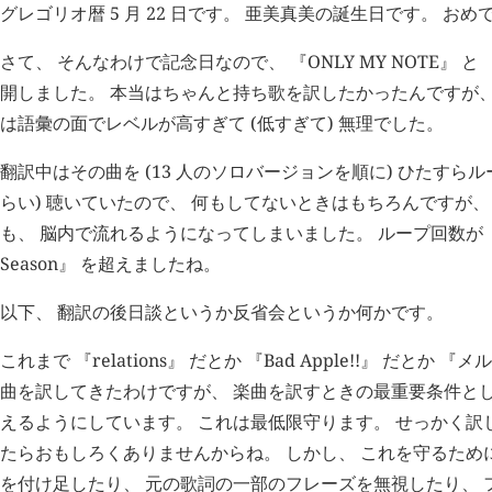
グレゴリオ暦 5 月 22 日です。 亜美真美の誕生日です。 おめ
さて、 そんなわけで記念日なので、 『ONLY MY NOTE』 と 『9
開しました。 本当はちゃんと持ち歌を訳したかったんですが、
は語彙の面でレベルが高すぎて (低すぎて) 無理でした。
翻訳中はその曲を (13 人のソロバージョンを順に) ひたすらルー
らい) 聴いていたので、 何もしてないときはもちろんですが、
も、 脳内で流れるようになってしまいました。 ループ回数が 『Past 
Season』 を超えましたね。
以下、 翻訳の後日談というか反省会というか何かです。
これまで 『relations』 だとか 『Bad Apple!!』 だとか
曲を訳してきたわけですが、 楽曲を訳すときの最重要条件とし
えるようにしています。 これは最低限守ります。 せっかく訳
たらおもしろくありませんからね。 しかし、 これを守るため
を付け足したり、 元の歌詞の一部のフレーズを無視したり、 