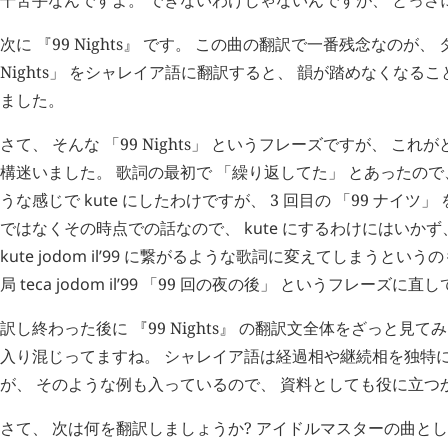
次に 『99 Nights』 です。 この曲の翻訳で一番残念なのが、
Nights」 をシャレイア語に翻訳すると、 韻が踏めなくなる
ました。
さて、 そんな 「99 Nights」 というフレーズですが、 こ
構迷いました。 歌詞の最初で 「繰り返してた」 とあったので、
うな感じで
kute
にしたわけですが、 3 回目の 「99 ナイツ
ではなくその時点での話なので、
kute
にするわけにはいかず
kute
jodom
il’99
に繋がるような歌詞に変えてしまうというの
局
teca
jodom
il’99
「99 回の夜の後」 というフレーズに直し
訳し終わった後に 『99 Nights』 の翻訳文全体をざっと見
入り混じってますね。 シャレイア語は経過相や継続相を独特
が、 そのような例も入っているので、 資料としても役に立つ
さて、 次は何を翻訳しましょうか? アイドルマスターの曲としては、 