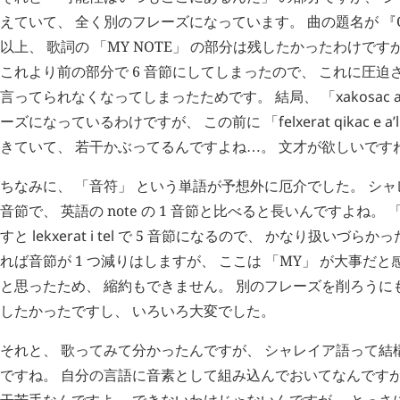
えていて、 全く別のフレーズになっています。 曲の題名が 『ONL
以上、 歌詞の 「MY NOTE」 の部分は残したかったわけですが、
これより前の部分で 6 音節にしてしまったので、 これに圧迫
言ってられなくなってしまったためです。 結局、 「
xakosac
a
ーズになっているわけですが、 この前に 「
felxerat
qikac
e
a’l
きていて、 若干かぶってるんですよね
。 文才が欲しいです
…
ちなみに、 「音符」 という単語が予想外に厄介でした。 シ
音節で、 英語の note の 1 音節と比べると長いんですよね。 「
すと
lekxerat
i
tel
で 5 音節になるので、 かなり扱いづらか
れば音節が 1 つ減りはしますが、 ここは 「MY」 が大事だ
と思ったため、 縮約もできません。 別のフレーズを削ろうにも
したかったですし、 いろいろ大変でした。
それと、 歌ってみて分かったんですが、 シャレイア語って結
ですね。 自分の言語に音素として組み込んでおいてなんですが、 
干苦手なんですよ。 できないわけじゃないんですが、 とっさ