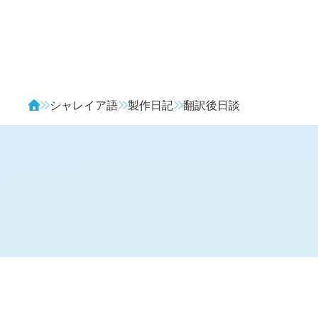
Avendia
シャレイア語
製作日記
翻訳後日談
H
日記 (新 4 年 4 月 22 日,
1216
)