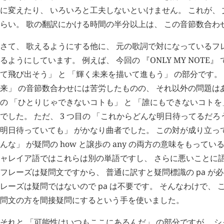
に変えたり、 いろいろと工夫しないといけません。 これが、
らい。 歌の翻訳にかける時間の半分以上は、 この音節数合わ
さて、 歌えるようにする他に、 元の歌詞で対になっているフ
るようにしています。 例えば、 今回の 『ONLY MY NOTE
て飛び出そう」 と 「輝く未来を描いて進もう」 の部分です。
来」 の音節数合わせには苦労したものの、 それ以外の問題はあ
の 「ひとりじゃできないコトも」 と 「誰にもできないコトを
でした。 ただ、 3 つ目の 「これからどんな明日待ってるだろ
明日待っていても」 がかなり曲者でした。 この対が成り立って
んな」 が疑問の how と譲歩の any の両方の意味をもってい
ャレイア語ではこれらは別の単語ですし、 さらに悪いことに語
フレーズは疑問文ですから、 普通に訳すと疑問標識の
pa
が必
レーズは疑問ではないので
pa
は不要です。 そんなわけで、 
問文の方を間接疑問にするという手を使いました。
それと 「可能性はいつもここにあるんだ」 の部分ですが、 