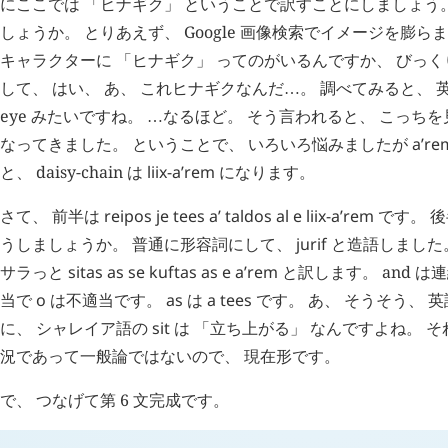
にここでは 「ヒナギク」 ということで訳すことにしましょう
しょうか。 とりあえず、 Google 画像検索でイメージを膨らま
キャラクターに 「ヒナギク」 ってのがいるんですか、 びっく
して、 はい、 あ、 これヒナギクなんだ
。 調べてみると、 英語 
…
eye みたいですね。
なるほど。 そう言われると、 こっち
…
なってきました。 ということで、 いろいろ悩みましたが
a’re
と、 daisy-chain は
liix-a’rem
になります。
さて、 前半は
reipos
je
tees
a’
taldos
al
e
liix-a’rem
です。 後
うしましょうか。 普通に形容詞にして、
jurif
と造語しました。 g
サラっと
sitas
as
se
kuftas
as
e
a’rem
と訳します。 and 
当で
o
は不適当です。
as
は
a
tees
です。 あ、 そうそう、 英語
に、 シャレイア語の
sit
は 「立ち上がる」 なんですよね。 そ
況であって一般論ではないので、 現在形です。
で、 つなげて第 6 文完成です。