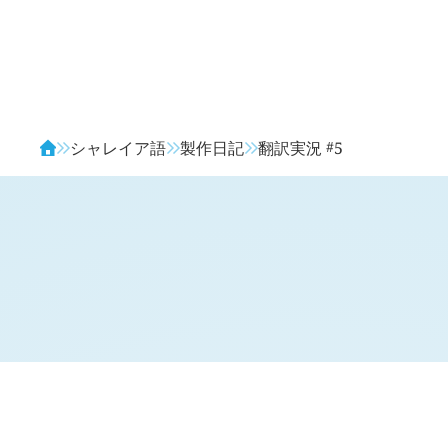
Avendia
#
シャレイア語
製作日記
翻訳実況
5
H
日記 (旧 2 年 5 月 4 日,
404
)