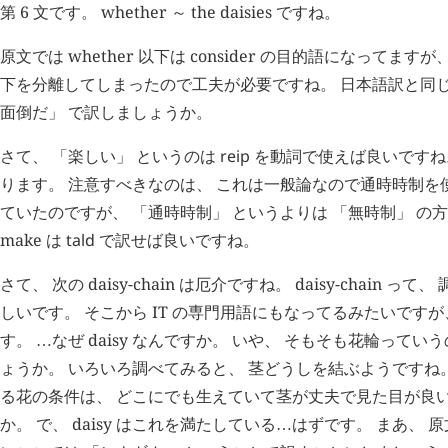
第 6 文です。 whether ～ the daisies ですね。
原文では whether 以下は consider の目的語になってますが、
下を分離してしまったので工夫が必要ですね。 日本語訳と同じ
面倒だ」 で訳しましょうか。
さて、 「楽しい」 というのは
reip
を動詞で使えば良いです
ります。 注意すべきなのは、 これは一般論なので通時時制を
ていたのですが、 「通時時制」 というよりは 「無時制」 の
make は
tald
で訳せば良いですね。
さて、 次の daisy-chain は厄介ですね。 daisy-chain 
しいです。 そこから IT の専門用語にもなってるみたいです
す。
なぜ daisy なんですか。 いや、 そもそも花輪って
…
ょうか。 いろいろ調べてみると、 茎どうしを結ぶようですね。
る花の条件は、 どこにでも生えていて茎が丈夫で見た目が良い
か。 で、 daisy はこれを満たしている
はずです。 まあ、 
…