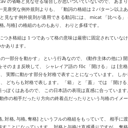
cáv
の省略と見なせる場合しか思いついていないので、 あま
一見唐突な例外規則よりも、 「動詞の格組は 2 パターン以上
と見なす例外規則が適用できる動詞には、
micat
「比べる」
主格, 与格] の格組のものもあり、 わりと多様です。
詞につき格組は 1 つであって格の意味は厳密に固定されていな
つかあります。
の一部分を動かす」 という行為なので、 (動作主体の他に) 
れをそのまま反映して、 シャレイア語の
fôc
「開ける」 は [主格,
し、 実際に動かす部分を対格で表すことになっています。 しか
、 どちらも対格で表します。 「箱」 と 「蓋」 では 「開ける
語っぽくはあるので、 この日本語の表現は直感に合っています
、 動作の相手だったり方向の終着点だったりという与格のイメ
, 対格, 与格, 奪格] というフルの格組をもっていて、 相手に
表すことになっています。 対格と与格は直感通りですが、 奪