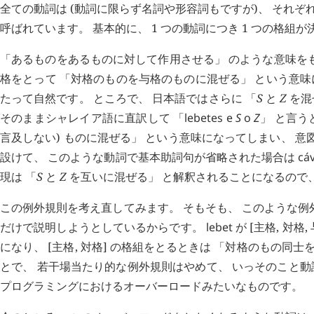
全ての動詞は (動詞に限らず名詞や形容詞もですが)、 それぞ
呼ばれています。 基本的に、 1 つの動詞につき 1 つの格組
「あるものをあるものに対して作用させる」 のような意味を
格をとって 「対格のものを与格のものに混ぜる」 という意味
たって自然です。 ところで、 日本語ではさらに 「
S
と
Z
を混
そのままシャレイア語に直訳して 「
lebetes
e
S
o
Z
」 と言う
言及しない) ものに混ぜる」 という意味になってしまい、 
設けて、 このような動詞で基本助詞句が省略された場合は
cá
現は 「
S
と
Z
を互いに混ぜる」 と解釈されることになるので
この例外規則を考え直してみます。 そもそも、 このような例
だけで説明しようとしているからです。
lebet
が [主格, 対
になり、 [主格, 対格] の格組をとるときは 「対格のもの同
とで、 若干場当たり的な例外規則はやめて、 いっそのこと
プログラミングにおけるオーバーロードみたいなものです。