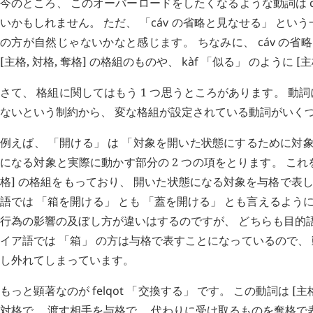
今のところ、 このオーバーロードをしたくなるような動詞は
いかもしれません。 ただ、 「
cáv
の省略と見なせる」 という
の方が自然じゃないかなと感じます。 ちなみに、
cáv
の省略
[主格, 対格, 奪格] の格組のものや、
kàf
「似る」 のように [
さて、 格組に関してはもう 1 つ思うところがあります。 動
ないという制約から、 変な格組が設定されている動詞がいく
例えば、 「開ける」 は 「対象を開いた状態にするために対象
になる対象と実際に動かす部分の 2 つの項をとります。 こ
格] の格組をもっており、 開いた状態になる対象を与格で表
語では 「箱を開ける」 とも 「蓋を開ける」 とも言えるように
行為の影響の及ぼし方が違いはするのですが、 どちらも目的
イア語では 「箱」 の方は与格で表すことになっているので
し外れてしまっています。
もっと顕著なのが
felqot
「交換する」 です。 この動詞は [主格
対格で、 渡す相手を与格で、 代わりに受け取るものを奪格で