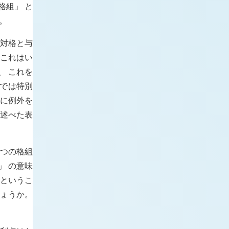
格組」 と
。
対格と与
 これはい
、 これを
こでは特別
ルに例外を
今述べた表
 つの格組
」 の意味
 というこ
しょうか。