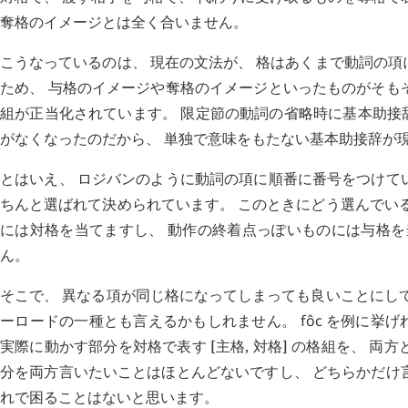
奪格のイメージとは全く合いません。
こうなっているのは、 現在の文法が、 格はあくまで動詞の
ため、 与格のイメージや奪格のイメージといったものがそも
組が正当化されています。 限定節の動詞の省略時に基本助接
がなくなったのだから、 単独で意味をもたない基本助接辞が
とはいえ、 ロジバンのように動詞の項に順番に番号をつけて
ちんと選ばれて決められています。 このときにどう選んでい
には対格を当てますし、 動作の終着点っぽいものには与格を
ん。
そこで、 異なる項が同じ格になってしまっても良いことにし
ーロードの一種とも言えるかもしれません。
fôc
を例に挙げれ
実際に動かす部分を対格で表す [主格, 対格] の格組を、 
分を両方言いたいことはほとんどないですし、 どちらかだけ
れで困ることはないと思います。