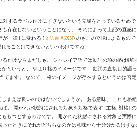
項に対するラベル付けにすぎないという立場をとっているためで
そも存在しないということになり、 それによって上記の直感
辞が一律
i
に変わる (
文法書 #SXN
) のもこの立場によるもので
現れることはできないというわけですね。
いるだけならまだしも、 シャレイア語では動詞の項の格は動
るかというと、 やはり格のイメージです。 動詞の直接目的語
当てます。 なので、 格のイメージが存在するというのは否
てしまえば良いのではないでしょうか。 ある意味、 これも格
ば、 開かれた状態にされる対象を対格で表す [主格, 対格] 
両方とももつとするわけです。 開かれた状態にされる対象と実際
言ったときにそれがどちらなのかは意味から十分分かるはずな