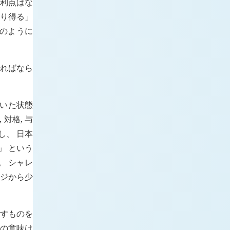
り利点はな
あり得る」
 のように
ければなら
開いた状態
 対格, 与
し、 日本
」 という
。 シャレ
ージから少
渡すものを
格の意味は