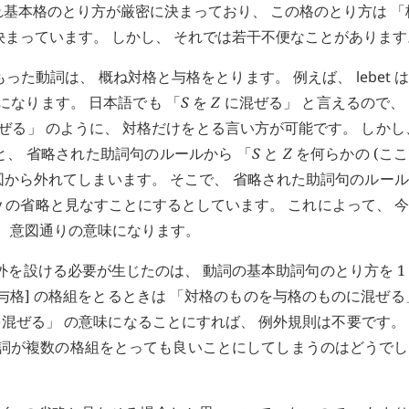
れ基本格のとり方が厳密に決まっており、 この格のとり方は 「
が決まっています。 しかし、 それでは若干不便なことがあります
もった動詞は、 概ね対格と与格をとります。 例えば、
lebet
は
になります。 日本語でも 「
S
を
Z
に混ぜる」 と言えるので、
ぜる」 のように、 対格だけをとる言い方が可能です。 しかし
と、 省略された助詞句のルールから 「
S
と
Z
を何らかの (こ
意図から外れてしまいます。 そこで、 省略された助詞句のルー
v
の省略と見なすことにするとしています。 これによって、 
、 意図通りの意味になります。
外を設ける必要が生じたのは、 動詞の基本助詞句のとり方を 1
格, 与格] の格組をとるときは 「対格のものを与格のものに混ぜる
士を混ぜる」 の意味になることにすれば、 例外規則は不要です。
動詞が複数の格組をとっても良いことにしてしまうのはどうで