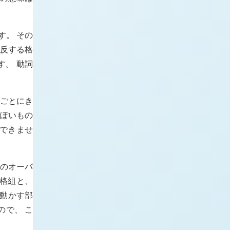
す。 その
に反する格
す。 動詞
詞ごとにき
っぽいもの
定できませ
組のオーバ
の格組と、
に動かす部
ので、 こ