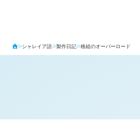
Avendia
シャレイア語
製作日記
格組のオーバーロード
H
日記 (
4763
)