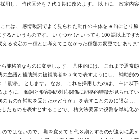
し、 時代区分を 7 代 1 期に改めます。 以下に、 改定内
 これは、 感情動詞でよく見られた動作の主体を
e
句にとり原
るというものです。 いくつか (といっても 100 語以上ですが
変える改定の一種とは考えてこなかった種類の変更ではありま
ら能格的なものに変更します。 具体的には、 これまで通常
態の主語と補助態の被補助者を
a
句で表すようにし、 補助態
「能格」 とします。 なお、 これを採用したのは、 主に以下の
るように、 動詞と形容詞の対応関係に能格的特徴が見られて
句のものが補助を受けたかどうか」 を表すことのみに限定し
したものを表すとすることで、 格文法要素の役割を単純化か
のではないので、 期を変えて S 代 8 期とするのが適切に思