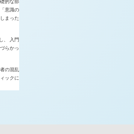
基礎的な部
 「意識の
てしまった
し、 入門
しづらかっ
習者の混乱
ティックに