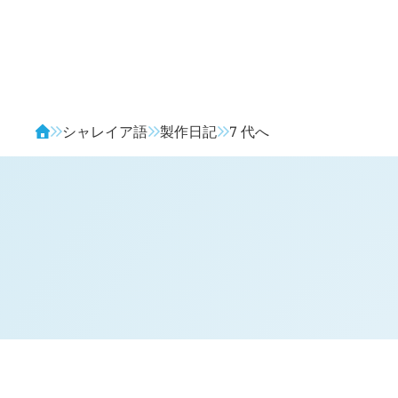
Avendia
シャレイア語
製作日記
7 代へ
H
日記 (
3822
)