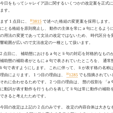
今日をもってシャレイア語に関するいくつかの改定案を正式に採用
ます。
H
まず 1 点目に、
3815
で述べた格組の変更案を採用します。
にとる格組を原則廃止し、 動作の主体を常に
a
句にとるようにす
の用法の変更であって文法の改定ではないため、 時代区分を
響範囲が広いので文法改定の一種として扱います。
2 点目に、 補助態における
a
句と
li
句の対応を対格的なものか
補助態の補助者がともに
a
句で表されていたところを、 通常
li
句で表すようにします。 これに伴って、
li
が表す格の名称は 
H
理由によります。 1 つ目の理由は、
1285
でも指摘されてい
それに合わせるためです。 2 つ目の理由は、 態の役割を 「
a
に動詞が表す動作を行うものを表して
li
句は常に動作の補助を
できると考えたためです。
今回の改定は上記の 2 点のみです。 改定の内容自体は大きなも