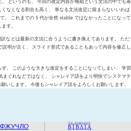
ました。 というのも、 今回の改定内容が格組という文法の中でも
しくなくなる割合も高く、 単なる文法改定に留まらないいわば
 これまでの S 代が全然 stable ではなかったことになっ
します。
翻訳などは最新の文法に合うように書き換えてあります。 ただ
ので説明が古く、 スライド形式であることもあって内容を修正
らず、 このような大きな改定をすることになってしまい、 学
る気まぐれなどではなく、 シャレイア語をより明快でシステマ
お願いします。 今後もシャレイア語をよろしくお願いします。
ΤΑ ΖΙΦΙΛΟΥ
ОФЖУЧЛО
ΒΙΒΛΙΑ