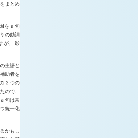
容をまとめ
因を
a
句
) の動詞
すが、 影
態の主語と
の補助者を
 2 つの
いたので、
、
a
句は常
つ統一化
えるかもし