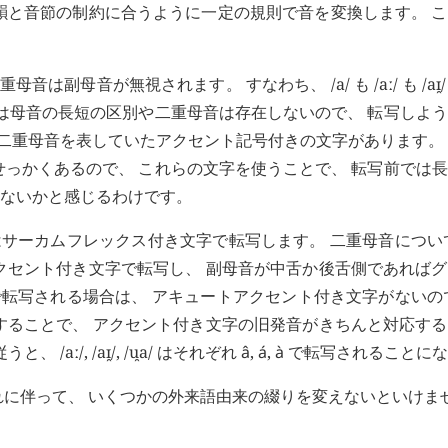
韻と音節の制約に合うように一定の規則で音を変換します。 
副母音が無視されます。 すなわち、 /a/ も /aː/ も /aɪ̯
には母音の長短の区別や二重母音は存在しないので、 転写しよ
音や二重母音を表していたアクセント記号付きの文字があります。
せっかくあるので、 これらの文字を使うことで、 転写前では
ないかと感じるわけです。
はサーカムフレックス付き文字で転写します。 二重母音につい
クセント付き文字で転写し、 副母音が中舌か後舌側であれば
転写される場合は、 アキュートアクセント付き文字がないの
することで、 アクセント付き文字の旧発音がきちんと対応す
/, /aɪ̯/, /u̯a/ はそれぞれ
â
,
á
,
à
で転写されることにな
れに伴って、 いくつかの外来語由来の綴りを変えないといけま