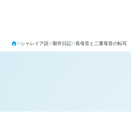
Avendia
シャレイア語
製作日記
長母音と二重母音の転写
H
日記 (
3151
)