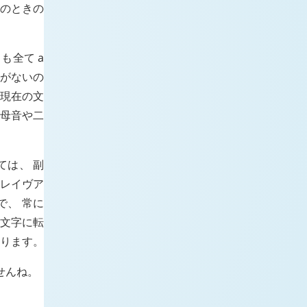
このときの
/ も全て
a
うがないの
 現在の文
長母音や二
ては、 副
グレイヴア
で、 常に
る文字に転
ります。
せんね。