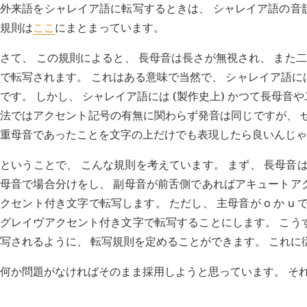
外来語をシャレイア語に転写するときは、 シャレイア語の音
規則は
ここ
にまとまっています。
さて、 この規則によると、 長母音は長さが無視され、 また二重母音は
で転写されます。 これはある意味で当然で、 シャレイア語
です。 しかし、 シャレイア語には (製作史上) かつて長母
法ではアクセント記号の有無に関わらず発音は同じですが、 
重母音であったことを文字の上だけでも表現したら良いんじゃ
ということで、 こんな規則を考えています。 まず、 長母音
母音で場合分けをし、 副母音が前舌側であればアキュートア
クセント付き文字で転写します。 ただし、 主母音が
o
か
u
で
グレイヴアクセント付き文字で転写することにします。 こう
写されるように、 転写規則を定めることができます。 これに従うと、 /aː
何か問題がなければそのまま採用しようと思っています。 そ
H
日記 (
3484
)