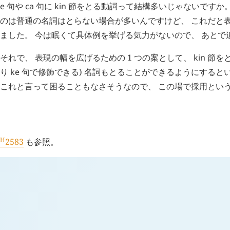
e
句や
ca
句に
kin
節をとる動詞って結構多いじゃないですか。
のは普通の名詞はとらない場合が多いんですけど、 これだと
ました。 今は眠くて具体例を挙げる気力がないので、 あとで
それで、 表現の幅を広げるための 1 つの案として、
kin
節をと
り
ke
句で修飾できる) 名詞もとることができるようにすると
これと言って困ることもなさそうなので、 この場で採用とい
H
追記 (
2583
)
H
2583
も参照。