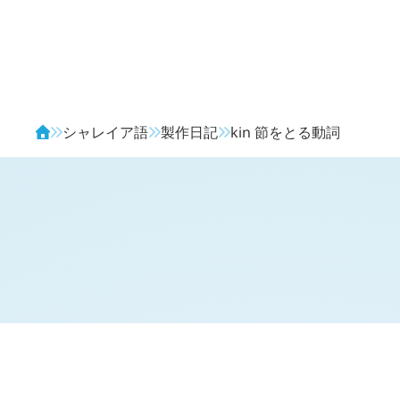
Avendia
シャレイア語
製作日記
kin
節をとる動詞
H
日記 (
1501
)