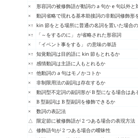
形容詞の被修飾語が動詞の
a
句か
e
句以外と
×
動詞省略で現れる基本助接詞の非動詞修飾形
×
↑
kin
節をとる場所に普通の名詞を置いた場合
×
↑
「～をするのに」 が省略された形容詞
×
「イベント事をする」 の意味の単語
×
↑
知覚動詞は目的語に
kin
節もとれるか
×
↑
感情動詞は主語に人もとれるか
×
↑
他動詞の
a
句はモノかコトか
×
非制限用法の副詞は存在するか
×
動詞型不定詞の副詞形が B 型になる場合はあ
×
B 型副詞は B 型副詞を修飾できるか
×
数詞の表記法
×
限定節に被修飾語が 2 つある場合の表現方法
△
修飾語句が 2 つある場合の曖昧性
△