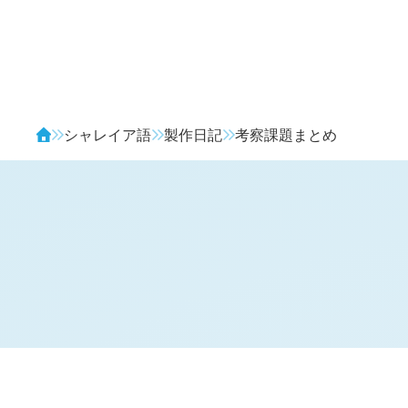
Avendia
シャレイア語
製作日記
考察課題まとめ
要考察課題