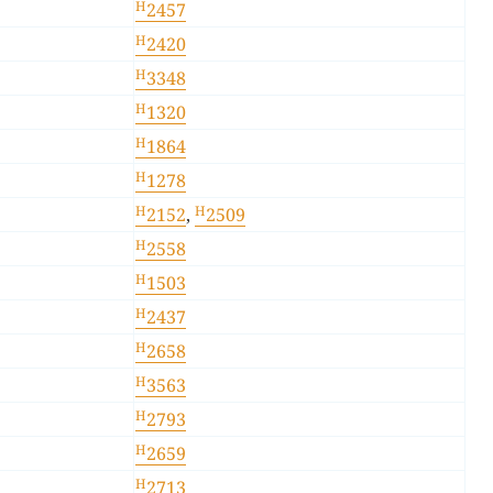
H
2457
H
2420
H
3348
H
1320
H
1864
H
1278
H
H
2152
,
2509
H
2558
H
1503
H
2437
H
2658
H
3563
H
2793
H
2659
H
2713