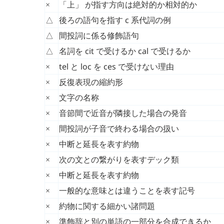
「上」 が指す方向は絶対的か相対的か
×
後ろの語句を指す
c
系代詞の例
△
間投詞に係る修飾語句
△
名詞を
cit
で受けるか
cal
で受けるか
△
tel
と
loc
を
ces
で受けない理由
×
反復表現の縮約形
×
文字の名称
×
音節間で近音が隣接した場合の発音
×
間投詞が子音で終わる場合の扱い
×
中断と延長を表す約物
×
次の文との繋がりを表すデック類
×
中断と延長を表す約物
×
一般的な意味とは違うことを表す記号
×
約物に関する細かい諸問題
×
準飾辞と別の単語の一部分を合成できるか
×