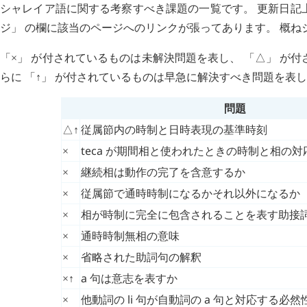
シャレイア語に関する考察すべき課題の一覧です。 更新日記
ジ」 の欄に該当のページへのリンクが張ってあります。 概ね
「
」 が付されているものは未解決問題を表し、 「
」 が
×
△
らに 「↑」 が付されているものは早急に解決すべき問題を表
問題
↑
従属節内の時制と日時表現の基準時刻
△
teca
が期間相と使われたときの時制と相の対
×
継続相は動作の完了を含意するか
×
従属節で通時時制になるかそれ以外になるか
×
相が時制に完全に包含されることを表す助接
×
通時時制無相の意味
×
省略された助詞句の解釈
×
↑
a
句は意志を表すか
×
他動詞の
li
句が自動詞の
a
句と対応する必然
×