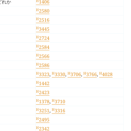
H
どれか
1406
H
2580
H
2516
H
3445
H
2724
H
2584
H
2566
H
2586
H
H
H
H
H
3323
,
3330
,
3706
,
3766
,
4028
H
1442
H
2423
H
H
1378
,
3710
H
H
3251
,
3316
H
2495
H
2342