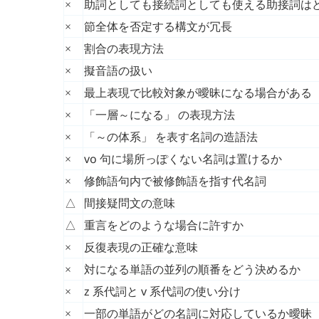
助詞としても接続詞としても使える助接詞は
×
節全体を否定する構文が冗長
×
割合の表現方法
×
擬音語の扱い
×
最上表現で比較対象が曖昧になる場合がある
×
「一層～になる」 の表現方法
×
「～の体系」 を表す名詞の造語法
×
vo
句に場所っぽくない名詞は置けるか
×
修飾語句内で被修飾語を指す代名詞
×
間接疑問文の意味
△
重言をどのような場合に許すか
△
反復表現の正確な意味
×
対になる単語の並列の順番をどう決めるか
×
z
系代詞と
v
系代詞の使い分け
×
一部の単語がどの名詞に対応しているか曖昧
×