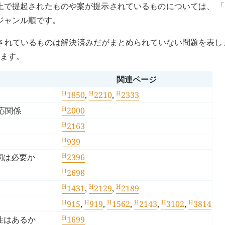
上で提起されたものや案が提示されているものについては、 
ジャンル順です。
付されているものは解決済みだがまとめられていない問題を表し
します。
関連ページ
H
H
H
1850
,
2210
,
2333
H
応関係
2000
H
2163
H
939
H
詞は必要か
2396
H
2698
H
H
H
1431
,
2129
,
2189
H
H
H
H
H
H
915
,
919
,
1562
,
2143
,
3102
,
3814
H
性はあるか
1699