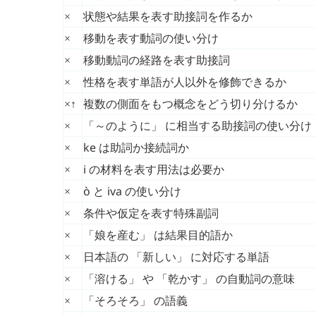
状態や結果を表す助接詞を作るか
×
移動を表す動詞の使い分け
×
移動動詞の経路を表す助接詞
×
性格を表す単語が人以外を修飾できるか
×
↑
複数の側面をもつ概念をどう切り分けるか
×
「～のように」 に相当する助接詞の使い分け
×
ke
は助詞か接続詞か
×
i
の材料を表す用法は必要か
×
ò
と
iva
の使い分け
×
条件や仮定を表す特殊副詞
×
「娘を産む」 は結果目的語か
×
日本語の 「新しい」 に対応する単語
×
「溶ける」 や 「乾かす」 の自動詞の意味
×
「そろそろ」 の語義
×