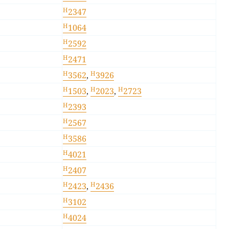
H
2347
H
1064
H
2592
H
2471
H
H
3562
,
3926
H
H
H
1503
,
2023
,
2723
H
2393
H
2567
H
3586
H
4021
H
2407
H
H
2423
,
2436
H
3102
H
4024