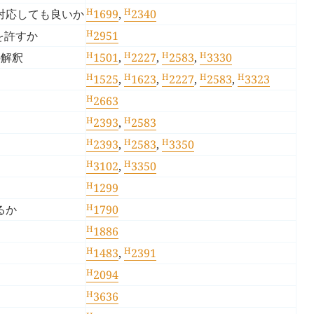
H
H
対応しても良いか
1699
,
2340
H
を許すか
2951
H
H
H
H
の解釈
1501
,
2227
,
2583
,
3330
H
H
H
H
H
1525
,
1623
,
2227
,
2583
,
3323
H
2663
H
H
2393
,
2583
H
H
H
2393
,
2583
,
3350
H
H
3102
,
3350
H
1299
H
るか
1790
H
1886
H
H
1483
,
2391
H
2094
H
3636