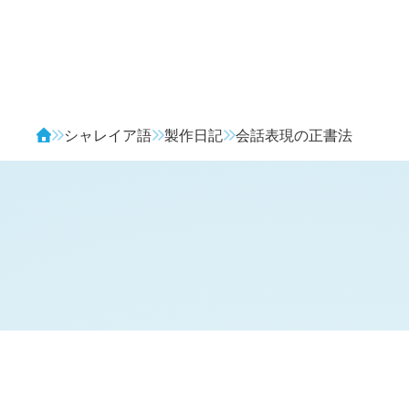
Avendia
シャレイア語
製作日記
会話表現の正書法
H
日記 (新 4 年 2 月 12 日,
1140
)