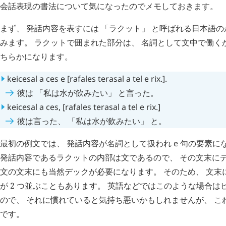
会話表現の書法について気になったのでメモしておきます。
まず、 発話内容を表すには 「ラクット」 と呼ばれる日本語
みます。 ラクットで囲まれた部分は、 名詞として文中で働く
ちらかになります。
keicesal
a
ces
e
[
rafales
terasal
a
tel
e
rix
.].
彼は 「私は水が飲みたい」 と言った。
keicesal
a
ces
, [
rafales
terasal
a
tel
e
rix
.]
彼は言った、 「私は水が飲みたい」 と。
最初の例文では、 発話内容が名詞として扱われ
e
句の要素にな
発話内容であるラクットの内部は文であるので、 その文末にデ
文の文末にも当然デックが必要になります。 そのため、 文末
が 2 つ並ぶこともあります。 英語などではこのような場合はピ
ので、 それに慣れていると気持ち悪いかもしれませんが、 こ
です。