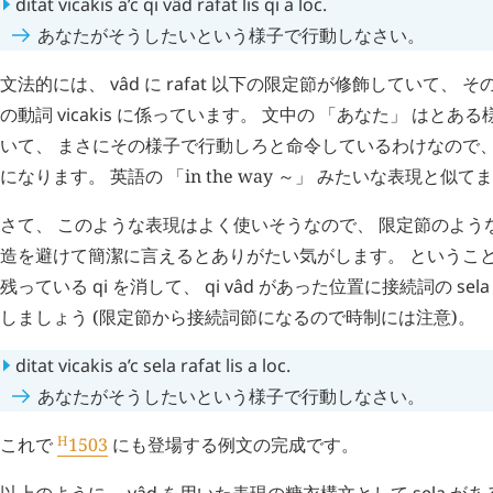
ditat
vicakis
a’c
qi
vâd
rafat
lis
qi
a
loc
.
あなたがそうしたいという様子で行動しなさい。
文法的には、
vâd
に
rafat
以下の限定節が修飾していて、 そ
の動詞
vicakis
に係っています。 文中の 「あなた」 はとあ
いて、 まさにその様子で行動しろと命令しているわけなので、
になります。 英語の 「in the way ～」 みたいな表現と似て
さて、 このような表現はよく使いそうなので、 限定節のよう
造を避けて簡潔に言えるとありがたい気がします。 というこ
残っている
qi
を消して、
qi
vâd
があった位置に接続詞の
sela
しましょう (限定節から接続詞節になるので時制には注意)。
ditat
vicakis
a’c
sela
rafat
lis
a
loc
.
あなたがそうしたいという様子で行動しなさい。
H
これで
1503
にも登場する例文の完成です。
以上のように、
vâd
を用いた表現の糖衣構文として
sela
があ