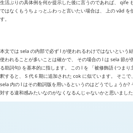
生活ぶりの具体例を何か提示した後に言うのであれば、
qife
ではなくもうちょっとふわっと言いたい場合は、 上の
vâd
を
す。
H
追記 (
3563
)
本文では
sela
の内部で必ず
l
が使われるわけではないという
使われることが多いことは確かで、 その場合の
l
は
sela
節が係
る助詞句) を基本的に指します。 この
l
を 「被修飾語 (つまり
釈すると、 S 代 6 期に追加された
cok
に似ています。 そこで
sela
内の
l
はその動詞版を用いるというのはどうでしょうか?
対する違和感みたいなのがなくなるんじゃないかと思いました