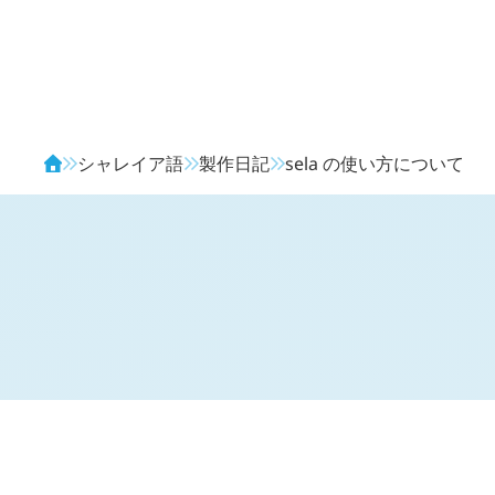
Avendia
シャレイア語
製作日記
sela
の使い方について
H
日記 (
2723
)