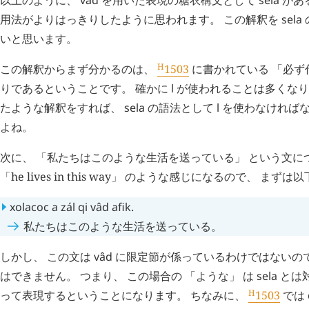
用法がよりはっきりしたように思われます。 この解釈を
sela
いと思います。
H
この解釈からまず分かるのは、
1503
に書かれている 「必ず
りであるということです。 確かに
l
が使われることは多くなり
たような解釈をすれば、
sela
の語法として
l
を使わなければな
よね。
次に、 「私たちはこのような生活を送っている」 という文に
「he lives in this way」 のような感じになるので、 
xolacoc
a
zál
qi
vâd
afik
.
私たちはこのような生活を送っている。
しかし、 この文は
vâd
に限定節が係っているわけではないの
はできません。 つまり、 この場合の 「ような」 は
sela
とは
H
って表現するということになります。 ちなみに、
1503
では