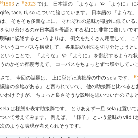
H
H
1503
と
2023
では、 日本語の 「ような」 や 「ように」 
qife
,
tace
,
ti
,
so
について論じています。 日本語の 「ような」 
は、 そもそも多義な上に、 それぞれの意味が微妙に似ている
を切り分けるのが日本語を母語とする私には非常に難しいです。
明確に記述するというよりは、 例文をたくさん用意して、 こ
というコーパスを構成して、 各単語の用法を切り分けようと
ということで、 「ような」 や 「ように」 を翻訳するような
うのかその都度考えて、 コーパスをちょっとずつ増やしてい
H
さて、 今回の話題は、 上に挙げた助接辞の中の
sela
です。
議論の余地がある」 と言われていて、 他の助接辞と比べると
いわけですが、 ちょっと良さそうな説明を思いついたのでま
sela
は様態を表す助接辞です。 とりあえず一旦
sela
は置いて
ついて考えてみます。 例えば、 「様子」 という意味の
vâd
(
次のような表現が考えられそうです。