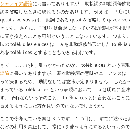
シャレイア語論
にも書いてありますが、 助接詞の非動詞修飾形の
詞を省略したときに現れるものがあります。 例えば、 「店に
qetat
a
vo
vosis
は、 動詞である
qetat
を省略して
qazek
ivo
きます。 さらに、 非動詞修飾形になっている助接詞が基本助
に置き換えることも可能ということになっています。 つまり、
味の
tolék
qiles
e
a
ces
は、
a
を非動詞修飾形にした
tolék
ia
れを
tolék
i
ces
とすることもできるわけです。
さて、 ここで少し引っかかったのが、
tolék
ia
ces
という表現
語論
に書いてありますが、 基本助接詞の意味やニュアンスは、
って決まるため、 動詞なしでは意味が定まりません。 したが
まっている
tolék
ia
ces
という表現において、
ia
は明確に意味
す。 それならいっそのこと、
tolék
ia
ces
とは言わないこと
言えるようにした方が良いのではないでしょうか。
ここで今考えている案は 3 つです。 1 つ目は、 すでに述べ
などの利用を禁止して、 常に
i
を使うようにするというもので