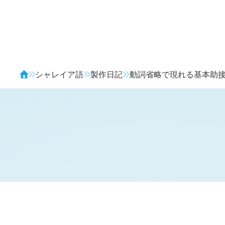
Avendia
シャレイア語
製作日記
動詞省略で現れる基本助
H
日記 (
2951
)