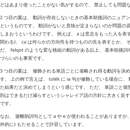
どはあまり使ったことがない気がするので、 禁止しても問題
2 つ目の案は、 動詞が存在しないときの基本助接詞のニュア
というものです。 動詞がないと意味が定まらないのが問題の原
しまおうというわけです。 例えば、
a
は意志をもった人を表す
関わる)、
ca
は何らかの方向性を持つものの先を表すとか、 そ
だ、
felqot
のような変な格組の動詞がある以上、 基本助接詞
づらいのも事実です。
3 つ目の案は、 修飾される単語ごとに省略され得る動詞を決
す。 上の例で言えば、
tolék
に
ia
句が修飾している場合に、
た結果だと決めてしまうという感じです。 ただ、 単語ごと個
則はできるだけ減らすというシャレイア語の方針に大きく反す
です。
なお、 遊離助詞句として
a
や
e
が使われることがありますが、
外的に) もたせることで許容しています。