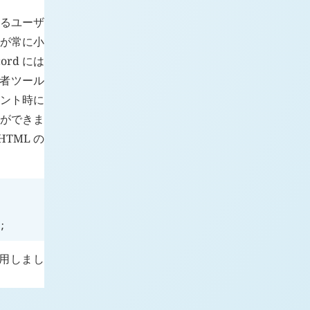
いるユーザ
容が常に小
rd には
発者ツール
ベント時に
ことができま
TML の
;
用しまし