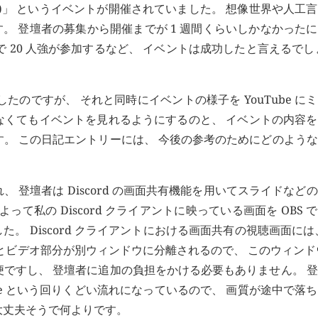
界創作会議)」 というイベントが開催されていました。 想像世界や人工
。 登壇者の募集から開催までが 1 週間くらいしかなかった
で 20 人強が参加するなど、 イベントは成功したと言えるでし
たのですが、 それと同時にイベントの様子を YouTube に
加しなくてもイベントを見れるようにするのと、 イベントの内容
す。 この日記エントリーには、 今後の参考のためにどのよう
れ、 登壇者は Discord の画面共有機能を用いてスライドなど
て私の Discord クライアントに映っている画面を OBS 
ました。 Discord クライアントにおける画面共有の視聴画面には
とビデオ部分が別ウィンドウに分離されるので、 このウィンドウ
便ですし、 登壇者に追加の負担をかける必要もありません。 
ouTube という回りくどい流れになっているので、 画質が途中で落
大丈夫そうで何よりです。