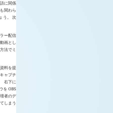
言語に関係
にも関わら
ょう。 次
ミラー配信
を動画とし
な方法でミ
の資料を提
でキャプチ
、 右下に
を OBS
登壇者のデ
ちてしまう