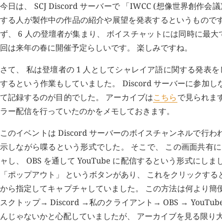
今日は、 SCJ Discord サーバーで 「IWCC (想像世
する人が製作中の作品の紹介や展望を発表するというものです
ず、 6 人の登壇者が集まり、 ボイスチャットには同時に最大
回は来年の春に開催予定らしいです。 楽しみですね。
さて、 私は登壇者の 1 人としてシャレイア語に関する発表をし
するという作業もしていました。 Discord サーバーに参
て記録するのが目的でした。 アーカイブは
こちら
で見られま
ラー配信を行っていたのかをメモしておきます。
このイベントは Discord サーバーのボイスチャンネルで行わ
示しながら喋るという形式でした。 そこで、 この画面共有によっ
ャし、 OBS を通して YouTube に配信するという形式にし
「ポップアウト」 というボタンがあり、 これをクリックする
から指定してキャプチャしていました。 この方法は何より簡
スクトップ→ Discord →私のクライアント→ OBS → Y
んじゃないかと心配していましたが、 アーカイブを見る限り