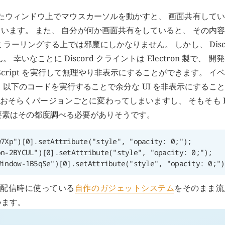
したウィンドウ上でマウスカーソルを動かすと、 画面共有して
います。 また、 自分が何か画面共有をしていると、 その内
ーリングする上では邪魔にしかなりません。 しかし、 Disco
ことに Discord クライントは Electron 製で、 開
Script を実行して無理やり非表示にすることができます。 イ
71) では、 以下のコードを実行することで余分な UI を非表示にする
はおそらくバージョンごとに変わってしまいますし、 そもそも H
要素はその都度調べる必要がありそうです。
Window-1B5qSe")[0].setAttribute("style", "opacity: 0;")
造語配信時に使っている
自作のガジェットシステム
をそのまま流
います。