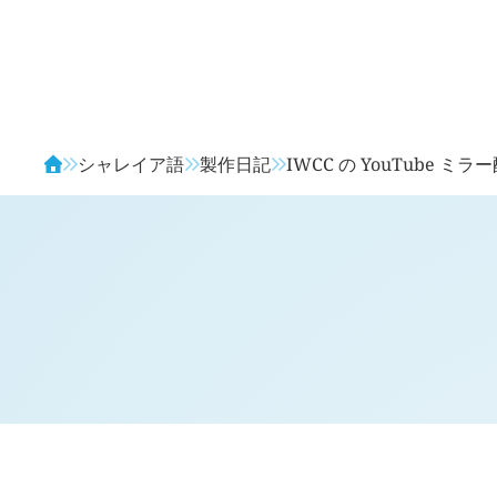
Avendia
シャレイア語
製作日記
IWCC の YouTube 
H
日記 (
3577
)