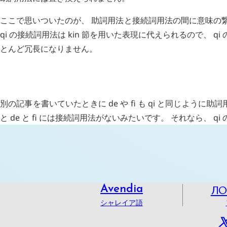
ここで思いついたのが、 助詞用法と接続詞用法の間に意味の
qi
の接続詞用法は
kin
節を用いた表現に代えられるので、
qi
とんど冗長になりません。
H
追記 (新 4 年 10 月 14 日,
1406
)
別の記事を書いていたときに
de
や
fi
も
qi
と同じように助詞
と
de
と
fi
には接続詞用法がないみたいです。 それなら、
qi
Л
Avendia
シャレイア語