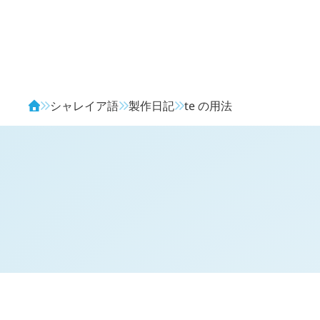
Avendia
シャレイア語
製作日記
te
の用法
H
日記 (新 4 年 10 月 14 日,
1406
)