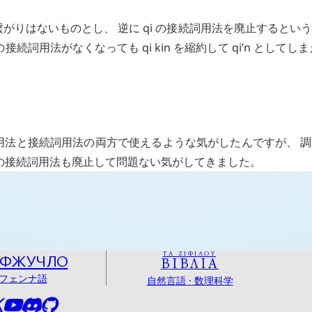
繋がりはないものとし、 逆に
qi
の接続詞用法を廃止するという
の接続詞用法がなくなっても
qi
kin
を縮約して
qi’n
としてしま
用法と接続詞用法の両方で使えるような気がしたんですが、 
の接続詞用法も廃止して問題ない気がしてきました。
ΤΑ ΖΙΦΙΛΟΥ
ОФЖУЧЛО
ΒΙΒΛΙΑ
フェンナ語
自然言語 · 数理科学