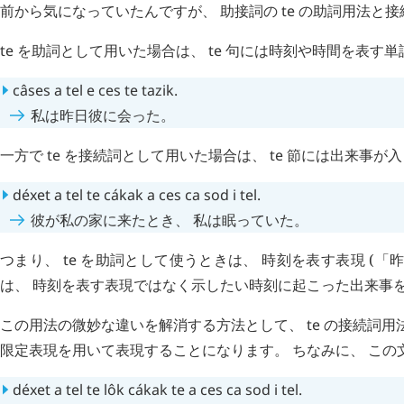
前から気になっていたんですが、 助接詞の
te
の助詞用法と接
te
を助詞として用いた場合は、
te
句には時刻や時間を表す単
câses
a
tel
e
ces
te
tazik
.
私は昨日彼に会った。
一方で
te
を接続詞として用いた場合は、
te
節には出来事が
déxet
a
tel
te
cákak
a
ces
ca
sod
i
tel
.
彼が私の家に来たとき、 私は眠っていた。
つまり、
te
を助詞として使うときは、 時刻を表す表現 (「昨日
は、 時刻を表す表現ではなく示したい時刻に起こった出来事
この用法の微妙な違いを解消する方法として、
te
の接続詞用
限定表現を用いて表現することになります。 ちなみに、 こ
déxet
a
tel
te
lôk
cákak
te
a
ces
ca
sod
i
tel
.