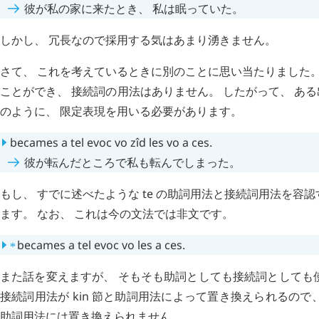
彼が私の家に来たとき、 私は眠っていた。
しかし、 冗長なので採用する気はあまり湧きません。
さて、 これを考えているときに別のことに思い当たりました。
ことができ、 接続詞の用法はありません。 したがって、 あ
のように、 限定表現を用いる必要があります。
becames
a
tel
evoc
vo
zîd
les
vo
a
ces
.
彼が転んだところで私も転んでしまった。
もし、 すでに述べたような
te
の助詞用法と接続詞用法を容認
ます。 なお、 これは今の文法では非文です。
⁎
becames
a
tel
evoc
vo
les
a
ces
.
また話を変えますが、 そもそも助詞としても接続詞としても
接続詞用法が
kin
節と助詞用法によって置き換えられるので、
助詞用法には置き換えられません。