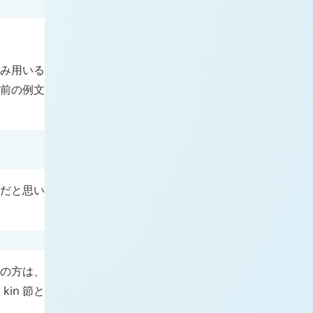
み用いる
つ前の例文
きだと思い
の方は、
は
kin
節と