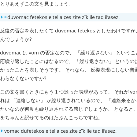
とりあえずこの文を見ましょう。
⁎
duvomac
fetekos
e
tel
a
ces
zite
zîk
ile
taq
il’asez
.
反復の否定を表したくて
duvomac
fetekos
としたわけですが
んでしょうか?
duvomac
は
vom
の否定なので、 「繰り返さない」 ということ
応繰り返したことにはなるので、 「繰り返さない」 というのは
かったことを表しそうです。 それなら、 反復表現にしない普
わらなくないですか?
この文を書くときにもう 1 つ迷った表現があって、 それが
vo
れは 「連絡しない」 が繰り返されているので、 「連絡来るか
たいなのが何度も繰り返されてる感じでしょうか。 となると、
をちゃんと訳せてるのはたぶんこっちですね。
vomac
dufetekos
e
tel
a
ces
zite
zîk
ile
taq
il’asez
.