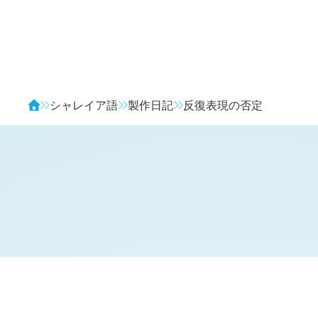
Avendia
シャレイア語
製作日記
反復表現の否定
H
日記 (
2108
)