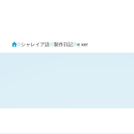
Avendia
シャレイア語
製作日記
e
xer
H
日記 (新 3 年 8 月 3 日,
964
)