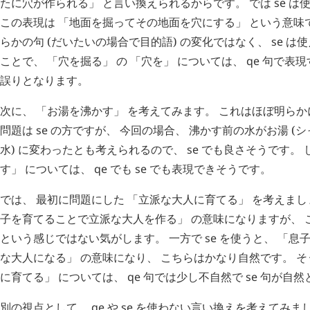
たに穴が作られる」 と言い換えられるからです。 では
se
は使
この表現は 「地面を掘ってその地面を穴にする」 という意味
らかの句 (だいたいの場合で目的語) の変化ではなく、
se
は使
ことで、 「穴を掘る」 の 「穴を」 については、
qe
句で表現
誤りとなります。
次に、 「お湯を沸かす」 を考えてみます。 これはほぼ明ら
問題は
se
の方ですが、 今回の場合、 沸かす前の水がお湯 (
水) に変わったとも考えられるので、
se
でも良さそうです。 
す」 については、
qe
でも
se
でも表現できそうです。
では、 最初に問題にした 「立派な大人に育てる」 を考えま
子を育てることで立派な大人を作る」 の意味になりますが、 
という感じではない気がします。 一方で
se
を使うと、 「息
な大人になる」 の意味になり、 こちらはかなり自然です。 そ
に育てる」 については、
qe
句では少し不自然で
se
句が自然
別の視点として、
qe
や
se
を使わない言い換えを考えてみま