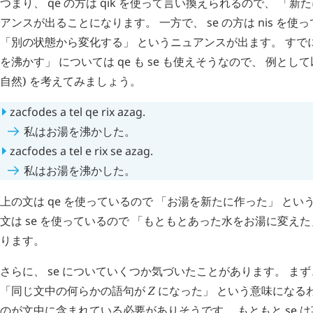
つまり、
qe
の方は
qik
を使って言い換えられるので、 「新た
アンスが出ることになります。 一方で、
se
の方は
nis
を使っ
「別の状態から変化する」 というニュアンスが出ます。 すで
を沸かす」 については
qe
も
se
も使えそうなので、 例として以
自然) を考えてみましょう。
zacfodes
a
tel
qe
rix
azag
.
私はお湯を沸かした。
zacfodes
a
tel
e
rix
se
azag
.
私はお湯を沸かした。
上の文は
qe
を使っているので 「お湯を新たに作った」 とい
文は
se
を使っているので 「もともとあった水をお湯に変えた
ります。
さらに、
se
についていくつか気づいたことがあります。 ま
「同じ文中の何らかの語句が
Z
になった」 という意味になる
のが文中に含まれている必要がありそうです。 もともと
se
は