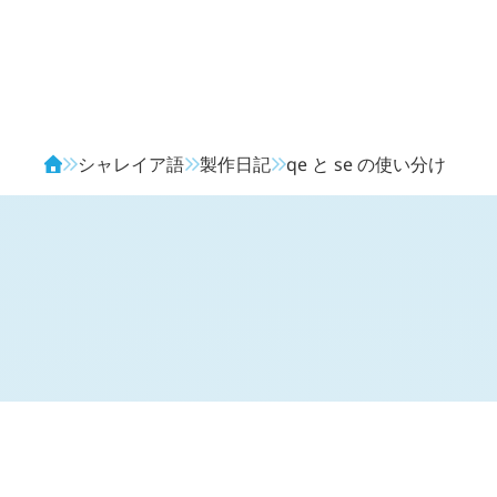
Avendia
シャレイア語
製作日記
qe
と
se
の使い分け
H
日記 (
2594
)