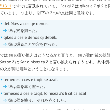
H
1311
ですでに言及されていて、
Sos
qi
Z
は
qik
os
e
Z
qi
S
と
ています。 つまり、 以下の 2 つの文は同じ意味です。
debêkes
a
ces
qe
denos
.
彼は穴を掘った。
qikes
a
ces
e
denos
qi
debêk
.
彼は掘ることで穴を作った。
では
se
の言い換えはどうなるかと言うと、
se
が動作後の状態
Sos
se
Z
は
Soz
o
nis
os
ca
Z
と言い換えられそうです。 具体例を
の文が同じ意味ということになります。
temedes
a
ces
e
taqit
se
azaf
.
彼は壁を赤く塗った。
temeses
a
ces
e
taqit
,
lo
nisez
a’s
li
cit
ca
azaf
.
彼は壁を塗り、 それを赤くした。