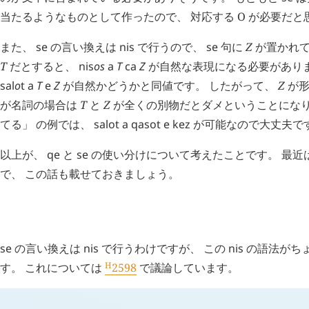
当たるようなものとして作ったので、 対応する O が必要だ
また、
se
の言い換えは
nis
で行うので、
se
句に
Z
が置かれ
T
だとすると、
nis
os
a
T
ca
Z
が自然な表現になる必要がありま
sal
o
t
a
T
e
Z
が自然かどうかと同値です。 したがって、
Z
が形
が名詞の場合は
T
と
Z
が全くの別物だとダメということになり
てる」 の例では、
salot
a
qasot
e
kez
が可能なので大丈夫で
以上が、
qe
と
se
の使い分けについて考えたことです。 最近
で、 この話も載せておきましょう。
H
日記 (
2598
)
se
の言い換えは
nis
で行うわけですが、 この
nis
の語法がち
H
す。 これについては
2598
で議論しています。