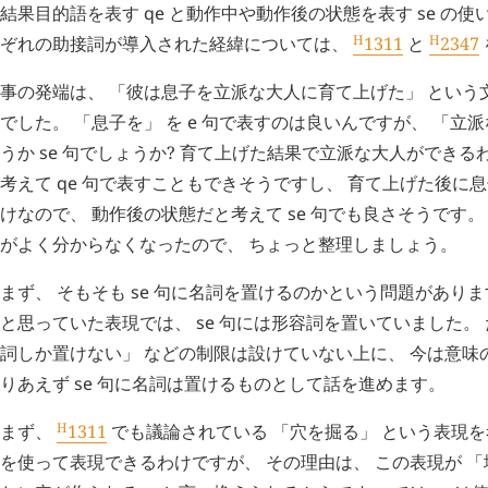
結果目的語を表す
qe
と動作中や動作後の状態を表す
se
の使い
H
H
ぞれの助接詞が導入された経緯については、
1311
と
2347
事の発端は、 「彼は息子を立派な大人に育て上げた」 という
でした。 「息子を」 を
e
句で表すのは良いんですが、 「立派
うか
se
句でしょうか? 育て上げた結果で立派な大人ができる
考えて
qe
句で表すこともできそうですし、 育て上げた後に
けなので、 動作後の状態だと考えて
se
句でも良さそうです
がよく分からなくなったので、 ちょっと整理しましょう。
まず、 そもそも
se
句に名詞を置けるのかという問題がありま
と思っていた表現では、
se
句には形容詞を置いていました。
詞しか置けない」 などの制限は設けていない上に、 今は意味
りあえず
se
句に名詞は置けるものとして話を進めます。
H
まず、
1311
でも議論されている 「穴を掘る」 という表現を
を使って表現できるわけですが、 その理由は、 この表現が 