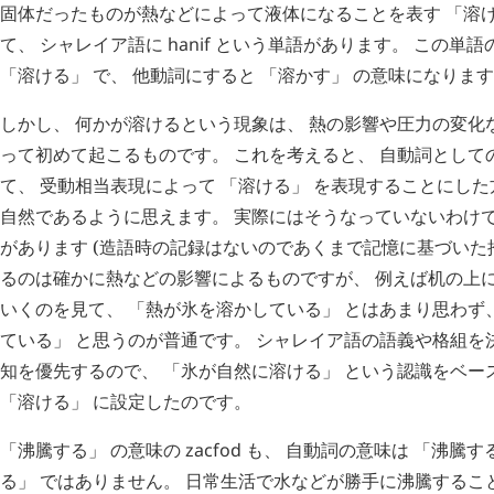
固体だったものが熱などによって液体になることを表す 「溶け
て、 シャレイア語に
hanif
という単語があります。 この単語
「溶ける」 で、 他動詞にすると 「溶かす」 の意味になりま
しかし、 何かが溶けるという現象は、 熱の影響や圧力の変化
って初めて起こるものです。 これを考えると、 自動詞としての
て、 受動相当表現によって 「溶ける」 を表現することにした
自然であるように思えます。 実際にはそうなっていないわけで
があります (造語時の記録はないのであくまで記憶に基づいた
るのは確かに熱などの影響によるものですが、 例えば机の上
いくのを見て、 「熱が氷を溶かしている」 とはあまり思わず
ている」 と思うのが普通です。 シャレイア語の語義や格組を
知を優先するので、 「氷が自然に溶ける」 という認識をベー
「溶ける」 に設定したのです。
「沸騰する」 の意味の
zacfod
も、 自動詞の意味は 「沸騰す
る」 ではありません。 日常生活で水などが勝手に沸騰するこ