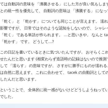
ては自動詞の意味を 「沸騰させる」 にした方が良い気もしま
との統一性を優先して、 自動詞の意味は 「沸騰する」 にな
「乾く」 と 「乾かす」 についても同じことが言えます。 濡
影響ですが、 日常ではそのような認知をしないので、 シャレ
「乾く」 である単語が作られます。
と思いきや、 なんと
t
…
「乾かす」 です。 どうして
?
…
この日記を書いているときに気づいたんですが、 おそらくこ
せたんだと思います (相変わらず造語時の記録はないので推測
して 「濡らす」 の意味ですが、 さすがに勝手にものが濡れる
は自然に思えます。 これに合わせて、
tacek
の自動詞としての
したんだと思います。
ということで、 全体的に統一感がないけどどうしようねってい
でした。