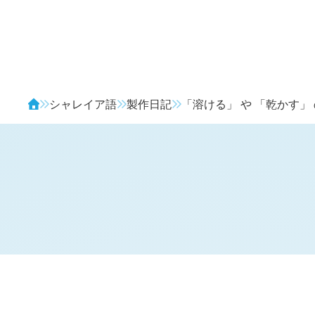
Avendia
シャレイア語
製作日記
「溶ける」 や 「乾かす」
H
日記 (
3102
)