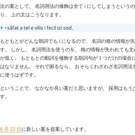
次の案として、 名詞用法の修飾は全て
i
にしてしまうというの
り、 上の文はこうなります。
⁎
sâfat
a
tel
e
vilis
i
fecil
izi
sod
.
もともとがどんな助詞でも
i
になるので、 名詞の格の情報が
す。 しかし、 名詞用法を使うのを、 格の情報が失われても
が低く、 もともとの動詞を修飾する助詞句が 1 つだけの場合
はなりません。 それで困るなら、 おそらくわざわざ名詞用法
に使うはずです。
ということで、 なかなか良い案だと思いますが、 採用はもう
す。
H
追記 (新 4 年 6 月 23 日,
1283
)
6 月 23 日
に新しい案を提案しています。