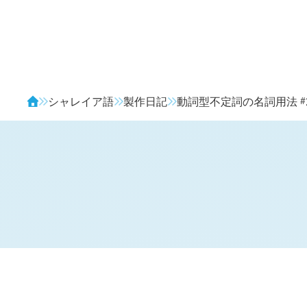
Avendia
#
シャレイア語
製作日記
動詞型不定詞の名詞用法
H
日記 (新 4 年 6 月 20 日,
1280
)