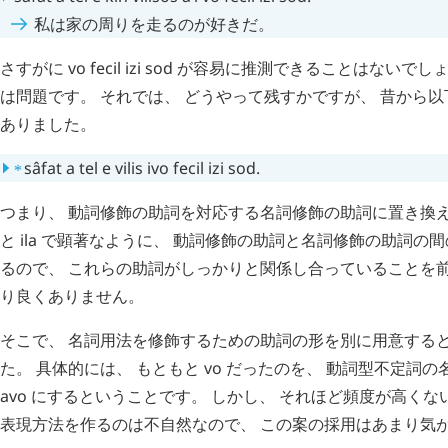
私は家の周りを走るのが好きだ。
さすがに
vo
fecil
izi
sod
が容易に推測できることはないでしょ
は問題です。 それでは、 どうやって残すかですが、 昔から
ありました。
⁎
sâfat
a
tel
e
vilis
ivo
fecil
izi
sod
.
つまり、 動詞修飾の助詞を対応する名詞修飾の助詞に置き換
と
ila
で顕著なように、 動詞修飾の助詞と名詞修飾の助詞の間
るので、 これらの助詞がしっかりと関係し合っていることを
り良くありません。
そこで、 名詞用法を修飾するための助詞の形を別に用意する
た。 具体的には、 もともと
vo
だったのを、 動詞型不定詞の
avo
にするということです。 しかし、 それほど頻度が高くな
表現方法を作るのは不自然なので、 この案の採用はあまり気