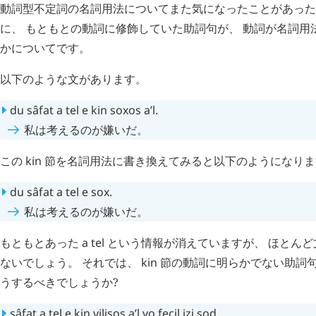
動詞型不定詞の名詞用法についてまた気になったことがあった
に、 もともとの動詞に修飾していた助詞句が、 動詞が名詞用
かについてです。
以下のような文があります。
du
sâfat
a
tel
e
kin
soxos
a’l
.
私は考えるのが嫌いだ。
この
kin
節を名詞用法に書き換えてみると以下のようになりま
du
sâfat
a
tel
e
sox
.
私は考えるのが嫌いだ。
もともとあった
a
tel
という情報が消えていますが、 ほとんど
ないでしょう。 それでは、
kin
節の動詞に明らかでない助詞
うするべきでしょうか?
sâfat
a
tel
e
kin
vilisos
a’l
vo
fecil
izi
sod
.