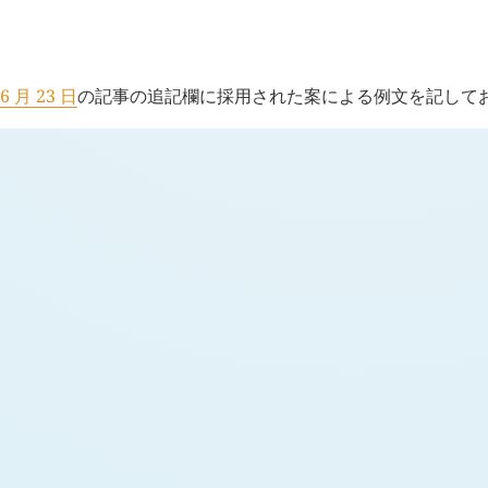
H
追記 (新 4 年 6 月 25 日,
1285
)
6 月 23 日
の記事の追記欄に採用された案による例文を記して