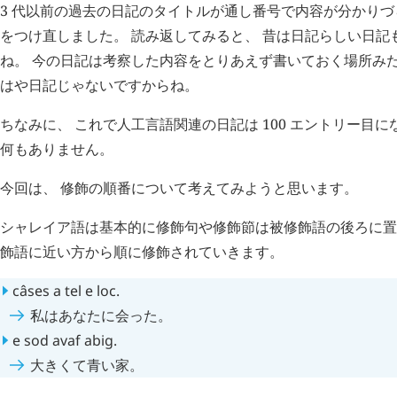
3 代以前の過去の日記のタイトルが通し番号で内容が分かりづ
をつけ直しました。 読み返してみると、 昔は日記らしい日記
ね。 今の日記は考察した内容をとりあえず書いておく場所みた
はや日記じゃないですからね。
ちなみに、 これで人工言語関連の日記は 100 エントリー目に
何もありません。
今回は、 修飾の順番について考えてみようと思います。
シャレイア語は基本的に修飾句や修飾節は被修飾語の後ろに置き
飾語に近い方から順に修飾されていきます。
câses
a
tel
e
loc
.
私はあなたに会った。
e
sod
avaf
abig
.
大きくて青い家。