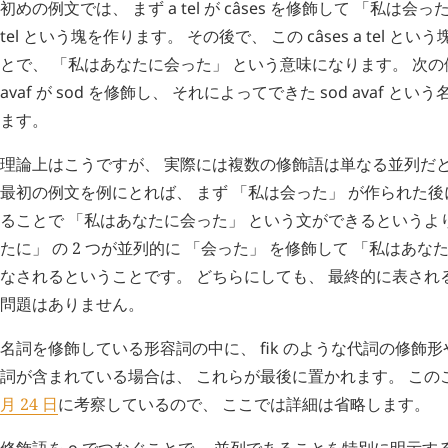
初めの例文では、 まず
a
tel
が
câses
を修飾して 「私は会っ
tel
という塊を作ります。 その後で、 この
câses
a
tel
という
とで、 「私はあなたに会った」 という意味になります。 次の
avaf
が
sod
を修飾し、 それによってできた
sod
avaf
という
ます。
理論上はこうですが、 実際には複数の修飾語は単なる並列だ
最初の例文を例にとれば、 まず 「私は会った」 が作られた後
ることで 「私はあなたに会った」 という文ができるというより
たに」 の 2 つが並列的に 「会った」 を修飾して 「私はあな
なされるということです。 どちらにしても、 最終的に表され
問題はありません。
名詞を修飾している形容詞の中に、
fik
のような代詞の修飾形
詞が含まれている場合は、 これらが最後に置かれます。 この
月 24 日
に考察しているので、 ここでは詳細は省略します。
修飾語を
o
でつなぐことで、 並列であることを特別に明示す