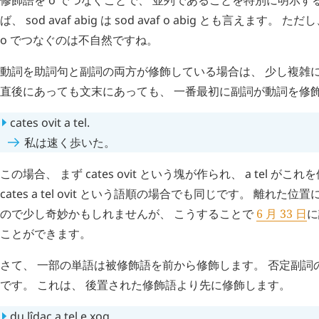
ば、
sod
avaf
abig
は
sod
avaf
o
abig
とも言えます。 ただし
o
でつなぐのは不自然ですね。
動詞を助詞句と副詞の両方が修飾している場合は、 少し複雑に
直後にあっても文末にあっても、 一番最初に副詞が動詞を修
cates
ovit
a
tel
.
私は速く歩いた。
この場合、 まず
cates
ovit
という塊が作られ、
a
tel
がこれを
cates
a
tel
ovit
という語順の場合でも同じです。 離れた位置
ので少し奇妙かもしれませんが、 こうすることで
6 月 33 日
に
ことができます。
さて、 一部の単語は被修飾語を前から修飾します。 否定副詞
です。 これは、 後置された修飾語より先に修飾します。
du
lîdac
a
tel
e
xoq
.