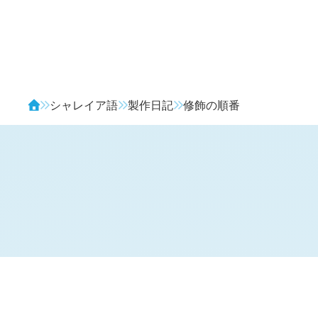
Avendia
シャレイア語
製作日記
修飾の順番
H
日記 (新 4 年 6 月 33 日,
1293
)