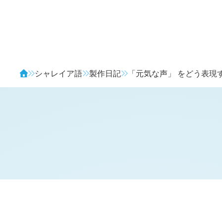
Avendia
シャレイア語
製作日記
「元気な声」 をどう表現
H
日記 (
2471
)