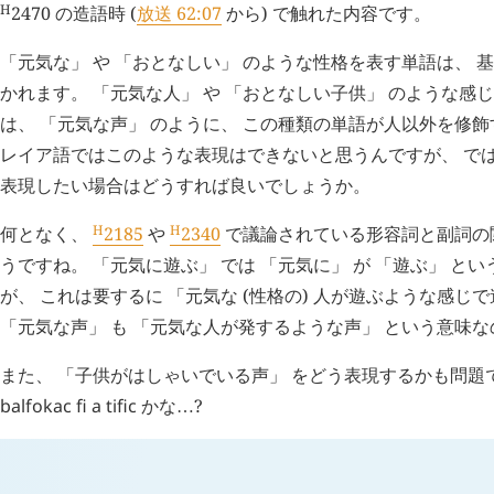
H
2470
の造語時 (
放送 62:07
から) で触れた内容です。
「元気な」 や 「おとなしい」 のような性格を表す単語は、 
かれます。 「元気な人」 や 「おとなしい子供」 のような感
は、 「元気な声」 のように、 この種類の単語が人以外を修飾
レイア語ではこのような表現はできないと思うんですが、 では
表現したい場合はどうすれば良いでしょうか。
H
H
何となく、
2185
や
2340
で議論されている形容詞と副詞の
うですね。 「元気に遊ぶ」 では 「元気に」 が 「遊ぶ」 と
が、 これは要するに 「元気な (性格の) 人が遊ぶような感じ
「元気な声」 も 「元気な人が発するような声」 という意味な
また、 「子供がはしゃいでいる声」 をどう表現するかも問題
balfokac
fi
a
tific
かな
?
…