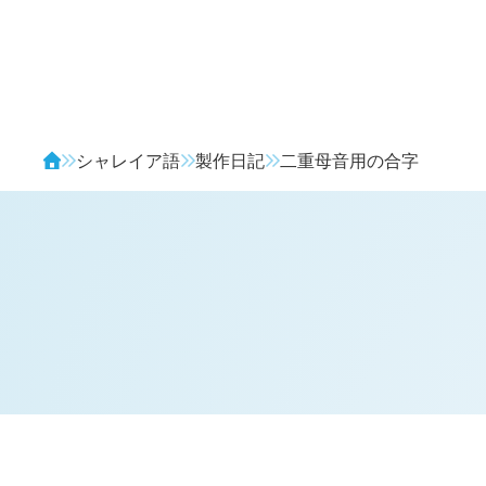
Avendia
シャレイア語
製作日記
二重母音用の合字
H
日記 (新 3 年 11 月 30 日,
1090
)