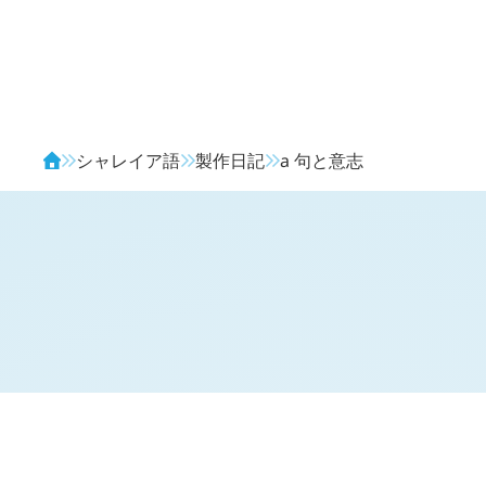
Avendia
シャレイア語
製作日記
a
句と意志
H
日記 (
1565
)