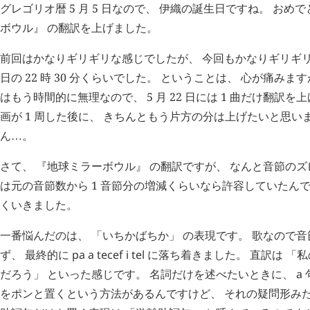
グレゴリオ暦 5 月 5 日なので、 伊織の誕生日ですね。 おめで
ボウル』 の翻訳を上げました。
前回はかなりギリギリな感じでしたが、 今回もかなりギリギリ
日の 22 時 30 分くらいでした。 ということは、 心が痛み
はもう時間的に無理なので、 5 月 22 日には 1 曲だけ翻訳
画が 1 周した後に、 きちんともう片方の分は上げたいと思い
ん
。
…
さて、 『地球ミラーボウル』 の翻訳ですが、 なんと音節のズ
は元の音節数から 1 音節分の増減くらいなら許容していたん
くいきました。
一番悩んだのは、 「いちかばちか」 の表現です。 歌なので
ず、 最終的に
pa
a
tecef
i
tel
に落ち着きました。 直訳は 「
だろう」 といった感じです。 名詞だけを述べたいときに、
a
をポンと置くという方法があるんですけど、 それの疑問形みた