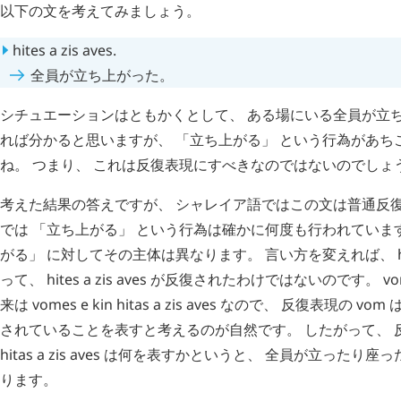
以下の文を考えてみましょう。
hites
a
zis
aves
.
全員が立ち上がった。
シチュエーションはともかくとして、 ある場にいる全員が立
れば分かると思いますが、 「立ち上がる」 という行為があち
ね。 つまり、 これは反復表現にすべきなのではないのでしょ
考えた結果の答えですが、 シャレイア語ではこの文は普通反復
では 「立ち上がる」 という行為は確かに何度も行われています
がる」 に対してその主体は異なります。 言い方を変えれば、
って、
hites
a
zis
aves
が反復されたわけではないのです。
vo
来は
vomes
e
kin
hitas
a
zis
aves
なので、 反復表現の
vom
は
されていることを表すと考えるのが自然です。 したがって、
hitas
a
zis
aves
は何を表すかというと、 全員が立ったり座っ
ります。