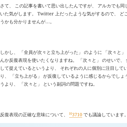
さて、 この記事を書いて思い出したんですが、 アルカでも同
いた気がします。 Twitter 上だったような気がするので、 
うかも分かりませんが
。
…
H
追記 (新 9 年 6 月 15 日,
3102
)
しかし、 「全員が次々と立ち上がった」 のように 「次々と」
んか反復表現を使いたくなりますね。 「次々と」 のせいで、 
して捉えているというより、 それぞれの人に個別に注目して
り、 「立ち上がる」 が反復しているように感じるからでしょ
うより、 「次々と」 という副詞の問題ですね。
H
追記 (新 11 年 2 月 25 日,
3710
)
H
反復表現の正確な意味について、
3710
でも議論しています