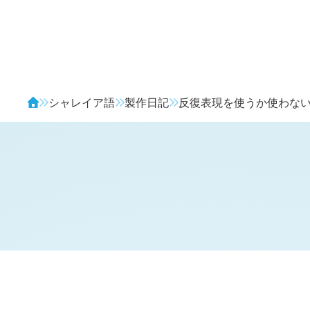
Avendia
シャレイア語
製作日記
反復表現を使うか使わな
H
日記 (新 4 年 9 月 19 日,
1378
)