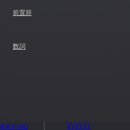
前置辞
数詞
ΤΑ ΖΙΦΙΛΟΥ
ОФЖУЧЛО
ΒΙΒΛΙΑ