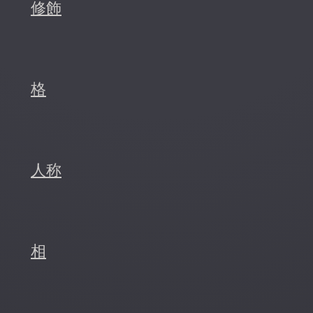
修飾
格
人称
相