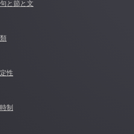
句と節と文
類
定性
時制