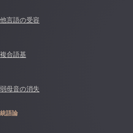
他言語の受容
複合語基
弱母音の消失
統語論