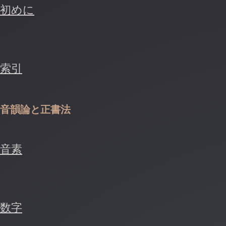
初めに
索引
音韻論と正書法
音素
数字