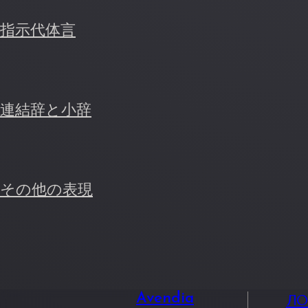
指示代体言
連結辞と小辞
その他の表現
Л
Avendia