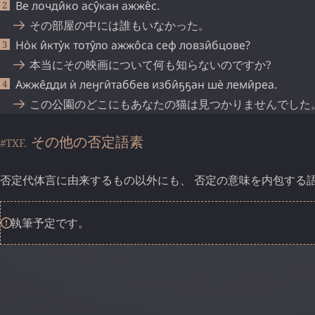
Ве
лочди̂ко
асу̂кан
ажже̂с
.
その部屋の中には誰もいなかった。
Но̀к
и̂кту̀к
тоту̂ло
ажжо̂са
сеф
ловзи̂бцове
?
本当にその映画について何も知らないのですか?
Ажже̂дди
ѝ
леӈги̂таббев
изби̂ҕҕан
шѐ
леми̂реа
.
この公園のどこにもあなたの猫は見つかりませんでした
その他の否定語素
#TXF.
否定代体言に由来するもの以外にも、 否定の意味を内包する
執筆予定です。