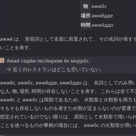
物
ажжо̂с
場所
ажже̂дде
時間
ажжо̂ддо
ажжѐ
は、 形容詞として名面に前置されて、 その名詞が表す
いことを表す。
Ажжѐ
седи̂м
леси̂мреве
е̂к
морро̂с
.
近くのレストランはどこも空いていない。
ажже̂с
,
ажжо̂с
,
ажже̂дде
,
ажжо̂ддо
は、 名詞としてのみ用
な人, 物, 場所, 時間が存在しないことを表す。 これらは全て
ажже̂с
と
ажжо̂с
は両類であるため、 水類形と火類形を両方も
そもそも存在しないものを表すため類が定まらないのが普通で
想定されているのでない限りは、 原則として水類形で用いられ
ことを述べるものが事柄の場合には、
ажжо̂с
の火類形が用い