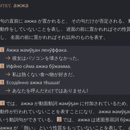
ажжа
#TKY.
句の直前に
ажжа
が置かれると、 その句だけが否定される。
動作をしていないことを表し、 述面の前に置かれればその性
し、 名面の前に置かれればそれ以外のものを表す。
Ажжа
жаму̂ҕан
лену̂ффака
.
彼女はパソコンを壊さなかった。
Ифи̂но
си̂ма
ажжа
бу̂жамма
.
私は熱くない食べ物が好きだ。
Есоди̂нно
ажжа
те̂шша
!
あなたを呼んだわけではありません!
では、
ажжа
が動面動詞
жаму̂ҕан
に付加されているため
1
動作が行われていないことを表すことになり、
ажжа
жаму̂ҕа
いう動詞句ができている。
では、
ажжа
は述面形容詞
бу̂
2
ажжа
が 「熱い」 という性質をもっていないことを表して、