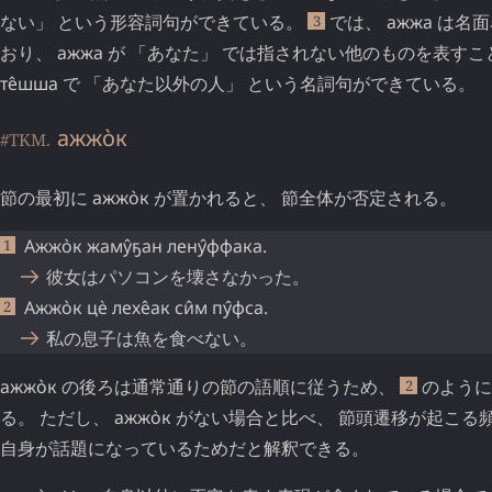
ない」 という形容詞句ができている。
では、
ажжа
は名面
3
おり、
ажжа
が 「あなた」 では指されない他のものを表す
те̂шша
で 「あなた以外の人」 という名詞句ができている。
ажжо̀к
#TKM.
節の最初に
ажжо̀к
が置かれると、 節全体が否定される。
Ажжо̀к
жаму̂ҕан
лену̂ффака
.
彼女はパソコンを壊さなかった。
Ажжо̀к
цѐ
лехе̂ак
си̂м
пу̂фса
.
私の息子は魚を食べない。
ажжо̀к
の後ろは通常通りの節の語順に従うため、
のように
2
る。 ただし、
ажжо̀к
がない場合と比べ、 節頭遷移が起こる
自身が話題になっているためだと解釈できる。