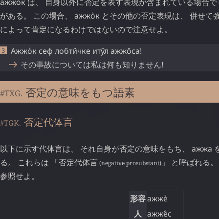
ажжо̀к
は、 自身以外に否定を表す表現が含まれている場合で
がある。 この場合、
ажжо̀к
とその他の否定表現は、 併せて
によって肯定になるわけではないので注意せよ。
Ажжо̀к
сеф
лобти̂чке
иту̂л
ажжо̂са
!
その事故については私は何も知りません!
否定の意味をもつ語素
#TXG.
否定代体言
#TGK.
以下に示す代体言は、 それ自身が否定の意味をもち、
ажжа
る。 これらは 「
否定代体言
」 と呼ばれる。
(negative prosubstant)
参照せよ。
形容
ажжѐ
人
ажже̂с