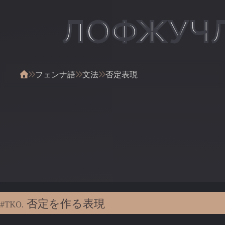
ЛОФЖУЧ
フェンナ語
文法
否定表現
否定を作る表現
#TKO.