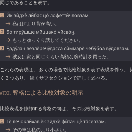
同じであることを表す。
И̂к
зи̂дхѐ
ли̂бас
цо̀
лофетти̂чловзам
.
私は姉より背が高い。
Бо̀
тиру̂шше
ми̂ццако̀
чи̂сво̀ӈ
.
もっとゆっくり話してください。
Ҕаду̂лан
везле̂речу̂ҕасса
си̂ммарѐ
чебу̂боа
ву̂довзам
.
彼女は家と同じくらい高額な腕時計を買った。
これらの表現は、 多くの場合で比較対象を表す表現を伴う。 
く 2 つあり、 続くサブセクションで詳しく述べる。
奪格による比較対象の明示
#TXI.
比較表現を修飾する奪格の句は、 その比較対象を表す。
Тѐ
лечокли̂хав
е̂к
зи̂дхѐ
фи̂тач
цѐ
то̂севзам
.
その車は私のより小さい。