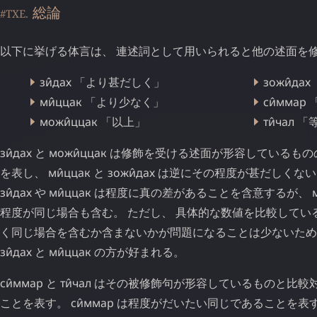
総論
#TXE.
以下に挙げる体言は、 連述詞として用いられると他の述面を
зи̂дах
「より甚だしく」
зожи̂дах
ми̂ццак
「より少なく」
си̂ммар
можи̂ццак
「以上」
ти̂чал
「
зи̂дах
と
можи̂ццак
は修飾を受ける述面が形容しているもの
を表し、
ми̂ццак
と
зожи̂дах
は逆にその程度が甚だしくない
зи̂дах
や
ми̂ццак
は程度に真の差があることを含意するが、
程度が同じ場合も含む。 ただし、 具体的な数値を比較してい
く同じ場合を含むか含まないかが問題になることは少ないため
зи̂дах
と
ми̂ццак
の方が好まれる。
си̂ммар
と
ти̂чал
はその被修飾句が形容しているものと比較
ことを表す。
си̂ммар
は程度がだいたい同じであることを表