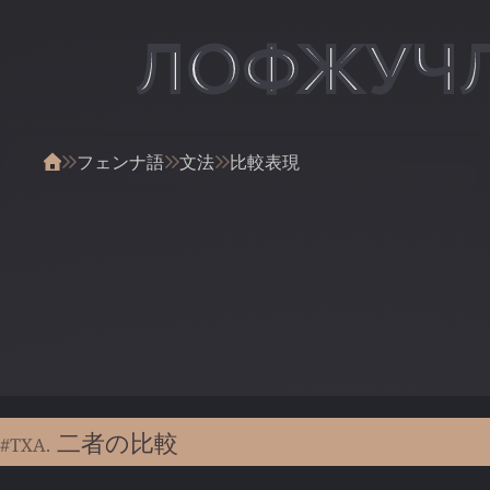
ЛОФЖУЧ
フェンナ語
文法
比較表現
二者の比較
#TXA.