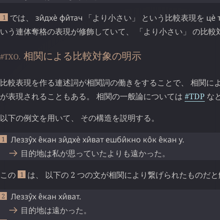
では、
зи̂дхѐ
фи̂тач
「より小さい」 という比較表現を
цѐ
1
いう連体奪格の表現が修飾していて、 「より小さい」 の比較
相関による比較対象の明示
#TXO.
比較表現を作る連述詞が相関詞の働きをすることで、 相関に
が表現されることもある。 相関の一般論については
#TDP
な
以下の例文を用いて、 その構造を説明する。
Леззу̂х
е̂кан
зи̂дхѐ
хи̂ват
ешби̂кно
ко̂к
е̂кан
у
.
目的地は私が思っていたよりも遠かった。
この
は、 以下の 2 つの文が相関により繋げられたものだ
1
Леззу̂х
е̂кан
хи̂ват
.
目的地は遠かった。