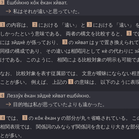
Ешби̂кно
ко̂к
е̂кан
хи̂ват
.
私はそれが遠いと思っていた。
の内容は、
における 「遠い」 と
における 「遠い」 
1
2
3
しかったという意味である。 両者の構文を比較すると、
で
1
には
зи̂дхѐ
が係っており、
の
хи̂ват
は
у
で置き換えられて
3
同様の構成であり、 その違いは相関詞として
кѐ
の代わりに
зи
けである。 このように、 相関による比較対象の明示も可能で
なお、 比較対象を表す従属節では、 文意が曖昧にならない程
ことが多い。 例えば、 上記の
の意味は、 以下のように表
1
Леззу̂х
е̂кан
зи̂дхѐ
хи̂ват
ешби̂кно
.
目的地は私が思っていたよりも遠かった。
では、
の
ко̂к
е̂кан
у
の部分が丸々省略されている。 こ
4
1
相関表現では、 関係詞のみならず関係詞を含むより大きな部
とが多い。