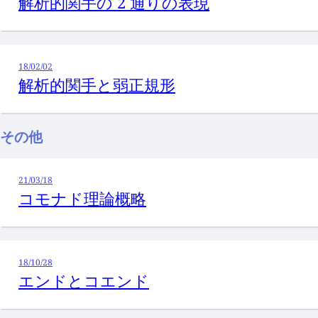
解析的関手の 2 通りの表現
18/02/02
解析的関手と弱正規形
その他
21/03/18
コモナド理論概略
18/10/28
エンドとコエンド