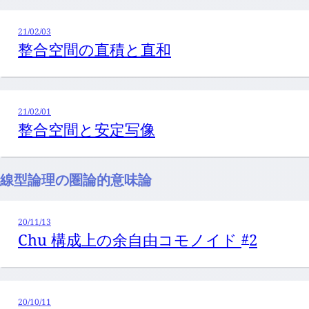
21/02/03
整合空間の直積と直和
21/02/01
整合空間と安定写像
線型論理の圏論的意味論
20/11/13
Chu 構成上の余自由コモノイド
2
#
20/10/11