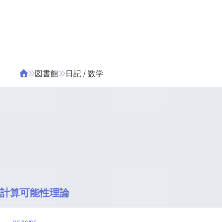
ΤΑ ΖΙΦΙΛΟΥ
ΒΙΒΛΙΑ
図書館
日記 / 数学
計算可能性理論