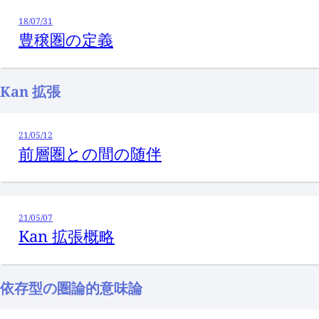
18/07/31
豊穣圏の定義
Kan 拡張
21/05/12
前層圏との間の随伴
21/05/07
Kan 拡張概略
依存型の圏論的意味論