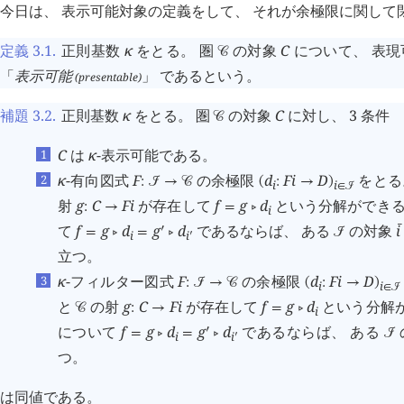
今日は、 表示可能対象の定義をして、 それが余極限に関して
定義 3.1
.
正則基数
κ
をとる。 圏
の対象
C
について、 表
󰒚
「
表示可能
」 であるという。
(presentable)
補題 3.2
.
正則基数
κ
をとる。 圏
の対象
C
に対し、 3 条件
󰒚
C
は
κ
-表示可能である。
κ
-有向図式
F
の余極限
d
F
i
D
をとる
:
󰒠
→
󰒚
(
:
→
)
i
i
∈
󰒠
射
g
C
F
i
が存在して
f
g
d
という分解ができる
:
→
=
󰖡
i
て
f
g
d
g
d
であるならば、 ある
の対象
i
󰔄
󰎘
=
󰖡
=
󰖡
󰒠
i
i
󰎘
立つ。
κ
-フィルター図式
F
の余極限
d
F
i
D
:
󰒠
→
󰒚
(
:
→
)
i
i
∈
󰒠
と
の射
g
C
F
i
が存在して
f
g
d
という分解が
󰒚
:
→
=
󰖡
i
について
f
g
d
g
d
であるならば、 ある
󰎘
=
󰖡
=
󰖡
󰒠
i
i
󰎘
つ。
は同値である。