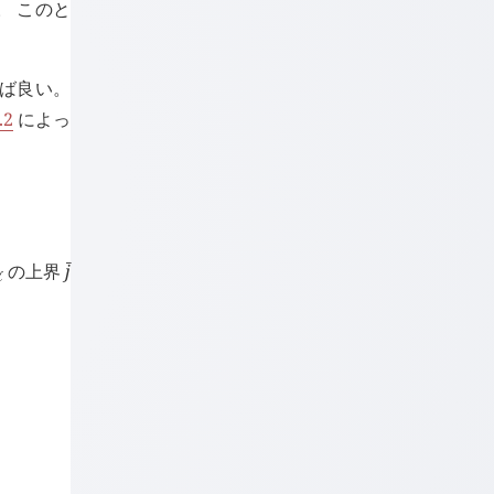
。 このと
ば良い。
.2
によっ
の上界
j
󰔄
