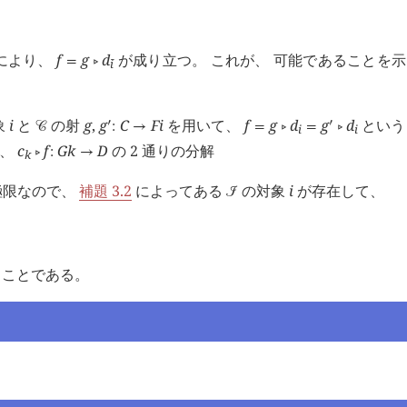
により、
f
g
d
が成り立つ。 これが、 可能であることを
=
󰖡
i
󰔄
象
i
と
の射
g
,
g
C
F
i
を用いて、
f
g
d
g
d
という 
󰎘
󰎘
󰒚
:
→
=
󰖡
=
󰖡
i
i
て、
c
f
G
k
D
の 2 通りの分解
󰖡
:
→
k
極限なので、
補題 3.2
によってある
の対象
i
が存在して、
󰒠
うことである。