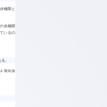
向余極限と
その余極限
っているの
ある。
は
λ
-有向余