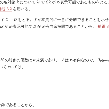
の各対象
k
について
で
G
k
が
κ
-表示可能であるものをとる
󰒚
補題 3.2
を用いる。
射
f
C
D
をとる。
f
が本質的に一意に分解できることを示せ
:
→
G
k
が
κ
-表示可能で
D
が
κ
-有向余極限であることから、
補題 3
ら
の対象の個数は
κ
未満であり、
は
κ
-有向なので、
j
󰒢
󰒠
{
}
k
k
∈

いて
c
f
は、
󰖡
k
余錐であることから、