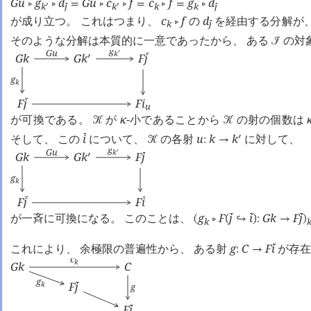
G
u
g
d
G
u
c
f
c
f
g
d
󰖡
󰖡
=
󰖡
󰖡
=
󰖡
=
󰖡
k
j
k
k
k
j
󰔄
󰔄
󰎘
󰎘
が成り立つ。 これはつまり、
c
f
の
d
を経由する分解が
󰖡
k
j
󰔄
そのような分解は本質的に一意であったから、 ある
の対
󰒠
g
G
u
k
󰎘
G
k
G
k
F
j
󰔄
󰎘
g
k
F
j
F
i
󰔄
u
が可換である。
が
κ
-小であることから
の射の個数は
󰒢
󰒢
そして、 この
i
について、
の各射
u
k
k
に対して、
󰔄
󰎘
󰒢
:
→
g
G
u
k
󰎘
G
k
G
k
F
j
󰔄
󰎘
g
k
F
j
F
i
󰔄
󰔄
が一斉に可換になる。 このことは、
g
F
j
i
G
k
F
j
󰔄
󰔄
󰔄
(
󰖡
❲
↪
❳
:
→
)
k
これにより、 余極限の普遍性から、 ある射
g
C
F
i
が存在
󰔄
:
→
c
k
G
k
C
g
F
j
k
g
󰔄
F
i
󰔄