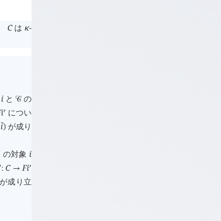
、
C
は
κ
-
象
i
と
の
󰒚
F
i
につい
󰎘
i
が成り
󰔄
❳
の対象
i

C
F
i
󰎘
󰎘
:
→
が成り立