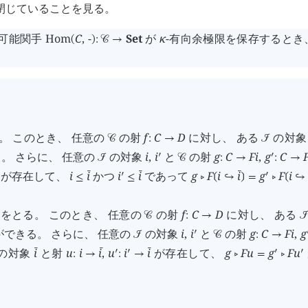
閉じていることを見る。
現可能関手
Hom
C
,
-
Set
が
κ
-有向余極限を保存するとき
(
)
:
󰒚
→
。 このとき、 任意の
の射
f
C
D
に対し、 ある
の対
󰒚
:
→
󰒠
。 さらに、 任意の
の対象
i
,
i
と
の射
g
C
F
i
,
g
C
󰎘
󰎘
󰒠
󰒚
:
→
:
→
が存在して、
i
i
かつ
i
i
であって
g
F
i
i
g
F
i
󰔄
󰔄
󰔄
󰎘
󰎘
≤
≤
󰖡
❲
↪
❳
=
󰖡
❲
↪
をとる。 このとき、 任意の
の射
f
C
D
に対し、 ある
󰒚
:
→

できる。 さらに、 任意の
の対象
i
,
i
と
の射
g
C
F
i
,
g
󰎘
󰒠
󰒚
:
→
の対象
i
と射
u
i
i
,
u
i
i
が存在して、
g
F
u
g
F
u
󰔄
󰔄
󰔄
󰎘
󰎘
󰎘
󰎘
:
→
:
→
󰖡
=
󰖡