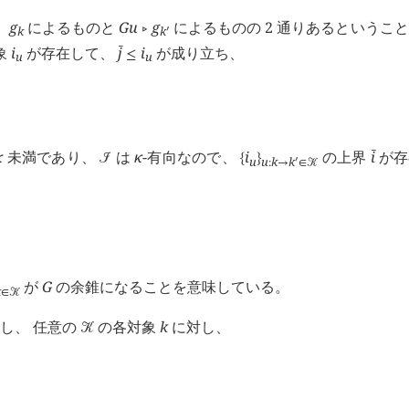
、
g
によるものと
G
u
g
によるものの 2 通りあるというこ
󰖡
k
k
󰎘
象
i
が存在して、
j
i
が成り立ち、
󰔄
≤
u
u
κ
未満であり、
は
κ
-有向なので、
i
の上界
i
が存
󰔄
󰒠
{
}
u
u
k
k
󰎘
:
→
∈
󰒢
が
G
の余錐になることを意味している。
k
∈
󰒢
し、 任意の
の各対象
k
に対し、
󰒢