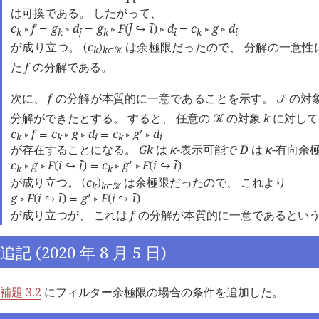
は可換である。 したがって、
c
f
g
d
g
F
j
i
d
c
g
d
󰔄
󰔄
󰖡
=
󰖡
=
󰖡
❲
↪
❳
󰖡
=
󰖡
󰖡
k
k
j
k
i
k
i
󰔄
󰔄
󰔄
が成り立つ。
c
は余極限だったので、 分解の一意性
(
)
k
k
∈
󰒢
た
f
の分解である。
次に、
f
の分解が本質的に一意であることを示す。
の対
󰒠
分解ができたとする。 すると、 任意の
の対象
k
に対し
󰒢
c
f
c
g
d
c
g
d
󰎘
󰖡
=
󰖡
󰖡
=
󰖡
󰖡
k
k
i
k
i
が存在することになる。
G
k
は
κ
-表示可能で
D
は
κ
-有向余
c
g
F
i
i
c
g
F
i
i
󰔄
󰔄
󰎘
󰖡
󰖡
❲
↪
❳
=
󰖡
󰖡
❲
↪
❳
k
k
が成り立つ。
c
は余極限だったので、 これより
(
)
k
k
∈
󰒢
g
F
i
i
g
F
i
i
󰔄
󰔄
󰎘
󰖡
❲
↪
❳
=
󰖡
❲
↪
❳
が成り立つが、 これは
f
の分解が本質的に一意であるとい
追記 (2020 年 8 月 5 日)
補題 3.2
にフィルター余極限の場合の条件を追加した。