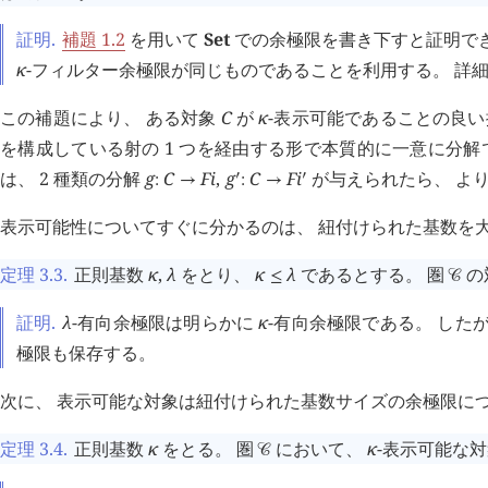
証明.
補題 1.2
を用いて
Set
での余極限を書き下すと証明でき
κ
-フィルター余極限が同じものであることを利用する。 詳
この補題により、 ある対象
C
が
κ
-表示可能であることの良い
を構成している射の 1 つを経由する形で本質的に一意に分解
は、 2 種類の分解
g
C
F
i
,
g
C
F
i
が与えられたら、 よ
󰎘
󰎘
:
→
:
→
表示可能性についてすぐに分かるのは、 紐付けられた基数を
定理 3.3
.
正則基数
κ
,
λ
をとり、
κ
λ
であるとする。 圏
の
≤
󰒚
証明.
λ
-有向余極限は明らかに
κ
-有向余極限である。 した
極限も保存する。
次に、 表示可能な対象は紐付けられた基数サイズの余極限に
定理 3.4
.
正則基数
κ
をとる。 圏
において、
κ
-表示可能な
󰒚