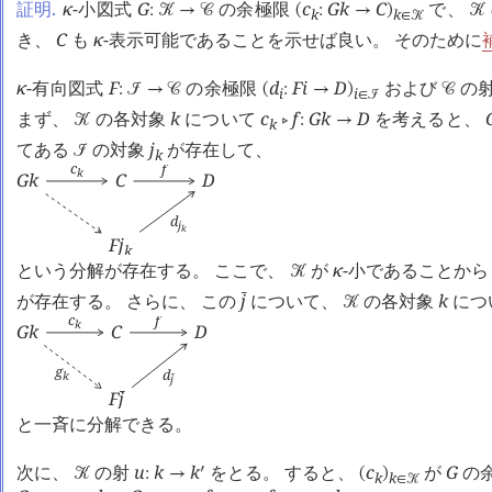
証明.
κ
-小図式
G
の余極限
c
G
k
C
で、
:
󰒢
→
󰒚
(
:
→
)
󰒢
k
k
∈
󰒢
き、
C
も
κ
-表示可能であることを示せば良い。 そのために
κ
-有向図式
F
の余極限
d
F
i
D
および
の
:
󰒠
→
󰒚
(
:
→
)
󰒚
i
i
∈
󰒠
まず、
の各対象
k
について
c
f
G
k
D
を考えると、
󰒢
󰖡
:
→
k
てある
の対象
j
が存在して、
󰒠
k
c
f
k
G
k
C
D
d
j
k
F
j
k
という分解が存在する。 ここで、
が
κ
-小であることか
󰒢
が存在する。 さらに、 この
j
について、
の各対象
k
につ
󰔄
󰒢
c
f
k
G
k
C
D
g
d
k
j
󰔄
F
j
󰔄
と一斉に分解できる。
次に、
の射
u
k
k
をとる。 すると、
c
が
G
の
󰎘
󰒢
:
→
(
)
k
k
∈
󰒢