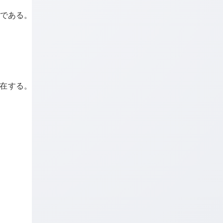
とである。
在する。