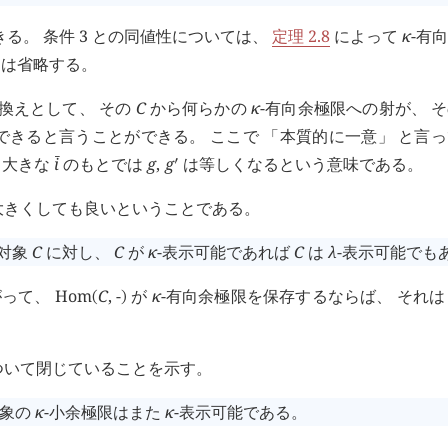
る。 条件 3 との同値性については、
定理 2.8
によって
κ
-有
細は省略する。
換えとして、 その
C
から何らかの
κ
-有向余極限への射が、 
できると言うことができる。 ここで 「本質的に一意」 と言
り大きな
i
のもとでは
g
,
g
は等しくなるという意味である。
󰔄
󰎘
大きくしても良いということである。
対象
C
に対し、
C
が
κ
-表示可能であれば
C
は
λ
-表示可能でも
がって、
Hom
C
,
-
が
κ
-有向余極限を保存するならば、 それ
(
)
ついて閉じていることを示す。
対象の
κ
-小余極限はまた
κ
-表示可能である。