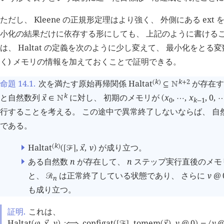
ただし、 Kleene の正規形定理はより強く、 外側にある
ext
小化の結果だけに依存する形にしても、 上記のように書けるこ
は、
Haltat
の定義を次のように少し変えて、 最小化をとる変数
く) メモリの情報を加えておくことで証明できる。
k
k
2
命題 14.1
.
次を満たす原始再帰関係
Haltat
が存在す
(
)
+
⊆
󱀍
k
と自然数列
x
に対し、 初期のメモリが
x
,
,
x
,
0
,
󰕷
∈
󱀍
(
⋯
0
k
1
−
行することを考える。 この途中で異常終了しないならば、 自
である。
k
Haltat
,
x
,
ν
が成り立つ。
(
)
󰕷
(
⌈
󰒝
⌉
)
ある自然数
n
が存在して、
n
ステップ実行直後のメモ
と、
は正常終了している状態であり、 さらに
ν
@
󰒩
n
も成り立つ。
証明.
これは、
Haltat
φ
,
x
,
ν
configat
,
tomem
x
,
ν
@
0
ν
󰕷
󰕷
(
)
:⟺
(
⌈
󰒝
⌉
(
)
)
=
⟨