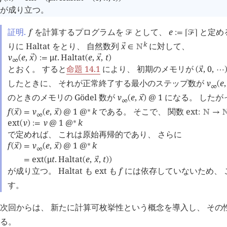
が成り立つ。
証明.
f
を計算するプログラムを
として、
e
と定め
󰒝
:=
⌈
󰒝
⌉
k
りに
Haltat
をとり、 自然数列
x
に対して、
󰕷
∈
󱀍
ν
e
,
x
μ
t
.
Haltat
e
,
x
,
t
󰕷
󰕷
(
)
:=
(
)
∞
とおく。 すると
命題 14.1
により、 初期のメモリが
x
,
0
,
󰕷
(
⋯
したときに、 それが正常終了する最小のステップ数が
ν
e
,
(
∞
のときのメモリの Gödel 数が
ν
e
,
x
@
1
になる。 したが
󰕷
(
)
∞
f
x
ν
e
,
x
@
1
@
k
である。 そこで、 関数
ext
∗
󰕷
󰕷
(
)
=
(
)
:
󱀍
→

∞
ext
ν
ν
@
1
@
k
∗
(
)
:=
で定めれば、 これは原始再帰的であり、 さらに
f
x
ν
e
,
x
@
1
@
k
∗
󰕷
󰕷
(
)
=
(
)
∞
ext
μ
t
.
Haltat
e
,
x
,
t
󰕷
=
(
(
)
)
が成り立つ。 Haltat も ext も
f
には依存していないため、 
す。
次回からは、 新たに計算可枚挙性という概念を導入し、 その
る。