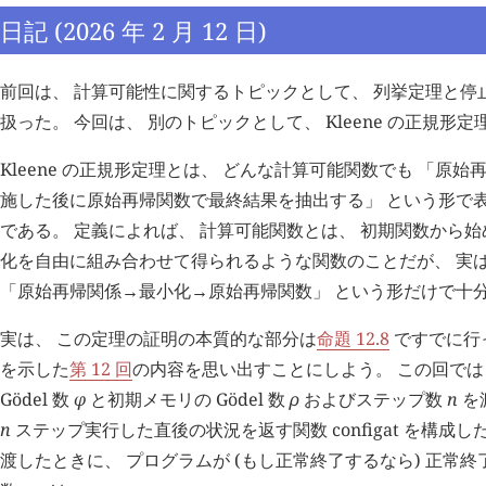
日記 (2026 年 2 月 12 日)
前回は、 計算可能性に関するトピックとして、 列挙定理と停
扱った。 今回は、 別のトピックとして、 Kleene の正規形
Kleene の正規形定理とは、 どんな計算可能関数でも 「原始
施した後に原始再帰関数で最終結果を抽出する」 という形で
である。 定義によれば、 計算可能関数とは、 初期関数から
化を自由に組み合わせて得られるような関数のことだが、 実
「原始再帰関係
最小化
原始再帰関数」 という形だけで十
→
→
実は、 この定理の証明の本質的な部分は
命題 12.8
ですでに行
を示した
第 12 回
の内容を思い出すことにしよう。 この回では
Gödel 数
φ
と初期メモリの Gödel 数
ρ
およびステップ数
n
を
n
ステップ実行した直後の状況を返す関数 configat を構成し
渡したときに、 プログラムが (もし正常終了するなら) 正常