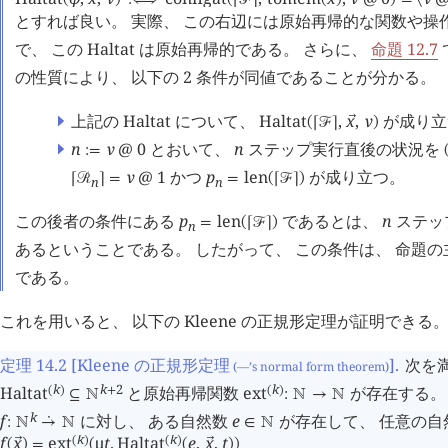
とすれば良い。 実際、 この右辺には原始再帰的な関数や操
で、 この Haltat は原始再帰的である。 さらに、
命題 12.7
の性質により、 以下の 2 条件が同値であることが分かる。
上記の Haltat について、
Haltat
,
x
,
ν
が成り立
󰕷
(
⌈
󰒝
⌉
)
n
ν
@
0
とおいて、
n
ステップ実行直後の状況を
:=
ν
@
1
かつ
p
len
が成り立つ。
⌈
󰒩
⌉
=
=
(
⌈
󰒝
⌉
)
n
n
この後者の条件にある
p
len
であるとは、
n
ステッ
=
(
⌈
󰒝
⌉
)
n
あるということである。 したがって、 この条件は、 命題の
である。
これを用いると、 以下の Kleene の正規形定理が証明できる
定理 14.2
[Kleene の正規形定理
]
.
次を
(—’s normal form theorem)
k
k
2
k
Haltat
と原始再帰関数
ext
が存在する。
(
)
+
(
)
⊆
󱀍
:
󱀍
→
󱀍
k
f
に対し、 ある自然数
e
が存在して、 任意の自
:
󱀍
→
󱀍
∈
󱀍
󰔇
k
k
f
x
ext
μ
t
.
Haltat
e
,
x
,
t
(
)
(
)
󰕷
󰕷
(
)
=
(
(
)
)