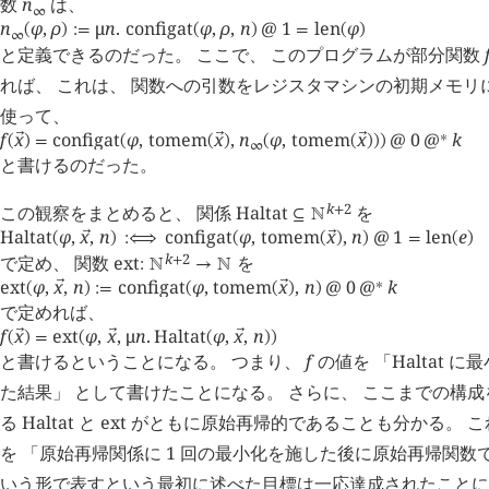
数
n
は、
∞
n
φ
,
ρ
μ
n
.
configat
φ
,
ρ
,
n
@
1
len
φ
(
)
:=
(
)
=
(
)
∞
と定義できるのだった。 ここで、 このプログラムが部分関数
れば、 これは、 関数への引数をレジスタマシンの初期メモリに変
使って、
f
x
configat
φ
,
tomem
x
,
n
φ
,
tomem
x
@
0
@
k
∗
󰕷
󰕷
󰕷
(
)
=
(
(
)
(
(
)
)
)
∞
と書けるのだった。
k
2
この観察をまとめると、 関係
Haltat
を
+
⊆
󱀍
Haltat
φ
,
x
,
n
configat
φ
,
tomem
x
,
n
@
1
len
e
󰕷
󰕷
(
)
:⟺
(
(
)
)
=
(
)
k
2
で定め、 関数
ext
を
+
:
󱀍
→
󱀍
ext
φ
,
x
,
n
configat
φ
,
tomem
x
,
n
@
0
@
k
∗
󰕷
󰕷
(
)
:=
(
(
)
)
で定めれば、
f
x
ext
φ
,
x
,
μ
n
.
Haltat
φ
,
x
,
n
󰕷
󰕷
󰕷
(
)
=
(
(
)
)
と書けるということになる。 つまり、
f
の値を 「
Haltat
に最
た結果」 として書けたことになる。 さらに、 ここまでの構成
る
Haltat
と
ext
がともに原始再帰的であることも分かる。 こ
を 「原始再帰関係に 1 回の最小化を施した後に原始再帰関数
いう形で表すという最初に述べた目標は一応達成されたことに