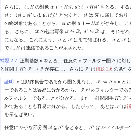
さらに、
i
H
の対象
u
i
H
,
u
i
H
をとる。 する
󰎘
󰎘
↓
:
→
󰒘
:
→
󰒘
i
,
u
,
u
とおくと、
は
に属しており
󰔄
󰔄
󰎘
󰎘
∗
󰒘
:=
(
󰒘
∪
󰒘
∪
{
}
)
󰒘
󰒢
の終対象であることから、
の射
u
i
H
が存在し、 
󰔄
󰔄
󰔄
󰒘
:
→
󰒘
る。 さらに、
の包含写像
,
は、 それぞれ
󰔄
󰔄
󰎘
󰒢
󰒘
↪
󰒘
󰒘
↪
󰒘
にもなる。 これにより、
u
と
u
は射で結ばれる。
u
と
u
󰎘
󰎘
で
i
H
は連結であることが示された。
↓
補題 2.7
.
正則基数
κ
をとる。 任意の
κ
-フィルター圏
に対し
󰒠
と終関手
H
が存在し、 さらに
は
補題 2.6
の条件
󰎘
󰎘
󰎘
:
󰒠
→
󰒠
󰒠
証明.
κ
は順序集合であるから圏と見なし、
κ
とお
󰎘
󰒠
:=
󰒠
×
ーであることは容易に分かるから、
が
κ
-フィルターであ
󰒠
κ
-フィルターであることが分かる。 また、 射影関手
H
󰎘
󰎘
:
󰒠
終であることも容易に分かる。 したがって、 あとは
は
補
󰎘
󰒠
を示せば良い。
任意に
κ
-小な部分圏
をとると、
は
κ
-フィルタ
󰎘
󰎘
󰒘
⊆
󰒠
󰒠