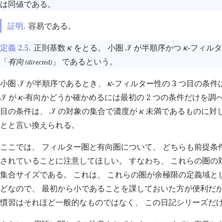
は同値である。
証明.
容易である。
定義 2.5
.
正則基数
κ
をとる。 小圏
が半順序かつ
κ
-フィル
󰒠
「
有向
」 であるという。
(directed)
小圏
が半順序であるとき、
κ
-フィルター性の 3 つ目の条
󰒠
が
κ
-有向かどうか確かめるには最初の 2 つの条件だけを調べ
󰒠
目の条件は、
の対象の集合で濃度が
κ
未満であるものに対
󰒠
とと言い換えられる。
ここでは、 フィルター圏と有向圏について、 どちらも前提条
されていることに注意してほしい。 すなわち、 これらの圏の
集合サイズである。 これは、 これらの圏が余極限の定義域と
どなので、 最初から小であることを課しておいた方が便利だか
慣習はそれほど一般的なものではなく、 この日記シリーズだ