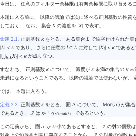
今日は、 任意のフィルター余極限は有向余極限に取り替える
本題に入る前に、 以降の議論では次に述べる正則基数の性質を
しておく。 なお、 集合
X
の濃度を
X
で表す。
|
|
命題 2.1
.
正則基数
κ
をとる。 ある集合
L
で添字付けられた集
L
κ
であり、 さらに任意の
l
L
に対して
X
κ
であると
|
|
<
∈
|
|
<
l
X
κ
が成り立つ。
|
⋃
|
<
l
l
L
∈
すなわち、 正則基数
κ
について、 濃度が
κ
未満の集合の
κ
未
未満になるということである。 以降の議論では使わないが、 
では、 本題に入ろう。
定義 2.2
.
正則基数
κ
をとる。 圏
について、
Mor
が集合
󰒠
(
󰒠
)
であるとき、
は
κ
-「
小
」 であるという。
(small)
󰒠
この定義から、 圏
が
κ
-小であるとすると、
の射の個数
󰒠
󰒠
対象上の恒等射が常に存在することから、
の対象の個数も
󰒠