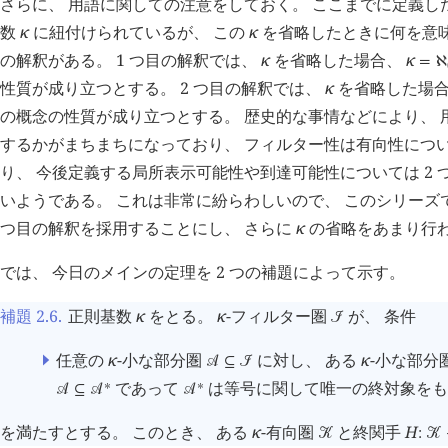
さらに、 用語に関しての注意をしておく。 ここまでに定義した
数
κ
に紐付けられているが、 この
κ
を省略したときに何を意味
の解釈がある。 1 つ目の解釈では、
κ
を省略した場合、
κ
=
ℵ
性質が成り立つとする。 2 つ目の解釈では、
κ
を省略した場合
の概念の性質が成り立つとする。 歴史的な事情などにより、 
するかがまちまちになっており、 フィルター性は有向性につい
り、 今後定義する局所表示可能性や到達可能性については 2
いようである。 これは非常に紛らわしいので、 このシリーズ
つ目の解釈を採用することにし、 さらに
κ
の省略をあまり行
では、 今日のメインの定理を 2 つの補題によって示す。
補題 2.6
.
正則基数
κ
をとる。
κ
-フィルター圏
が、 条件
󰒠
任意の
κ
-小な部分圏
に対し、 ある
κ
-小な部分
󰒘
⊆
󰒠
であって
は等号に関して唯一の終対象をも
∗
∗
󰒘
⊆
󰒘
󰒘
を満たすとする。 このとき、 ある
κ
-有向圏
と終関手
H
󰒢
:
󰒢