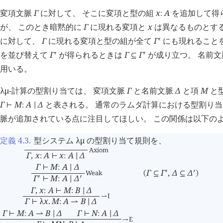
変項文脈
Γ
に対して、 そこに変項と型の組
x
A
を追加して得
:
が、 このとき暗黙的に
Γ
に現れる変項と
x
は異なるものとする
に対して、
Γ
に現れる変項と型の組が全て
Γ
にも現れること
󰎘
を並び替えて
Γ
が得られるときは
Γ
Γ
が成り立つ。 名前
󰎘
󰎘
⊆
用いる。
λμ
-計算の型割り当ては、 変項文脈
Γ
と名前文脈
Δ
と項
M
と
Γ
M
A
Δ
と表される。 通常のラムダ計算における型割り当
⊢
:
∣
脈が追加されている点に注目してほしい。 この関係は以下の
定義 4.3
.
型システム
λμ
の型割り当て規則を、
Axiom
Γ
,
x
A
x
A
Δ
:
⊢
:
∣
Γ
M
A
Δ
⊢
:
∣
Γ
Γ
,
Δ
Δ
󰎘
󰎘
Weak
(
⊆
⊆
)
Γ
M
A
Δ
󰎘
󰎘
⊢
:
∣
Γ
,
x
A
M
B
Δ
:
⊢
:
∣
I
⇀
Γ
λ
x
.
M
A
B
Δ
⊢
:
⇀
∣
Γ
M
A
B
Δ
Γ
N
A
Δ
⊢
:
⇀
∣
⊢
:
∣
E
⇀