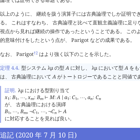
以上のように、 継続を扱う演算子には古典論理でしか証明で
る。 これはすなわち、 古典論理と比べて直観主義論理に足り
視点から見れば継続の操作であったということである。 このよ
的意味付けをしたという点が、 Parigot などの成果である。
†2
なお、 Parigot
はより強く以下のことを示した。
定理 4.4
.
型システム
λμ
の型
A
に対し、
λμ
において型
A
をも
は、 古典論理において
A
がトートロジーであることと同値で
証明.
λμ
における型割り当て
x
B
,
,
x
B
M
A
a
C
,
,
a
C
:
⋯
:
⊢
:
∣
:
⋯
:
1
1
m
m
1
1
n
n
が、 古典論理における演繹
B
,
,
B
,
C
,
,
C
A
⋯
¬
⋯
¬
⊢
1
m
1
n
に対応することを見れば良い。
追記 (2020 年 7 月 10 日)