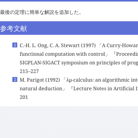
最後の定理に簡単な解説を追加した。
参考文献
C.-H. L. Ong, C. A. Stewart (1997) 「A Curry-Howa
functional computation with control」 『Proceedi
SIGPLAN-SIGACT symposium on principles of pr
215–227
M. Parigot (1992) 「
λμ
-calculus: an algorithmic int
natural deduction」 『Lecture Notes in Artificial 
201