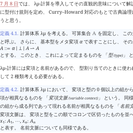
7 月 8 日
では、
λμ
-計算を導入してその直観的意味について解
に型付け規則を定め、 Curry–Howard 対応のもとで古典
うと思う。
定義 4.1
.
計算体系
λμ
を考える。 可算集合
を固定し、 この
󱀀
と呼ぶ。 さらに、 基本型をメタ変項
α
で表すことにし、 その
A
α
A
A
::=
∣
⊥
∣
⇀
とする。 このとき、 これによって定まるものを 「
型
」 
(type)
λμ
-計算には変項と名前があるので、 型割り当てのときに使
して 2 種類考える必要がある。
定義 4.2
.
計算体系
λμ
において、 変項と型の 0 個以上の組
項が相異なるものを 「
変項文脈
」 という。 同様
(variable context)
の組から成る列であって現れる名前が相異なるものを 「
名前
変項文脈は、 変項と型をこの順でコロンで区切ったものを並
x
A
,
,
x
A
:
⋯
:
1
1
n
n
と表す。 名前文脈についても同様である。