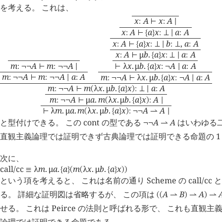
を考える。 これは、
x
A
x
A
:
⊢
:
∣
x
A
a
x
a
A
:
⊢
{
}
:
⊥
∣
:
x
A
a
x
b
,
a
A
:
⊢
{
}
:
⊥
∣
:
⊥
:
x
A
μ
b
.
a
x
a
A
:
⊢
{
}
:
⊥
∣
:
m
A
m
A
λ
x
.
μ
b
.
a
x
A
a
A
:
¬
¬
⊢
:
¬
¬
∣
⊢
{
}
:
¬
∣
:
m
A
m
A
a
A
m
A
λ
x
.
μ
b
.
a
x
A
a
A
:
¬
¬
⊢
:
¬
¬
∣
:
:
¬
¬
⊢
{
}
:
¬
∣
:
m
A
m
λ
x
.
μ
b
.
a
x
a
A
:
¬
¬
⊢
(
{
}
)
:
⊥
∣
:
m
A
μ
a
.
m
λ
x
.
μ
b
.
a
x
A
:
¬
¬
⊢
(
{
}
)
:
∣
λ
m
.
μ
a
.
m
λ
x
.
μ
b
.
a
x
A
A
⊢
(
{
}
)
:
¬
¬
⇀
∣
と型付けできる。 この
cont
の型である
A
A
はいわゆる二
¬
¬
⇀
直観主義論理では証明できず古典論理では証明できる命題の 1
次に、
call/cc
λ
m
.
μ
a
.
a
m
λ
x
.
μ
b
.
a
x
≡
{
}
(
(
{
}
)
)
という項を考えると、 これは名前の通り Scheme の call/c
る。 詳細な証明図は省略するが、 この項は
A
B
A
(
(
⇀
)
⇀
)
⇀
せる。 これは Peirce の法則と呼ばれる形で、 これも直観
論理では証明できる命題である。