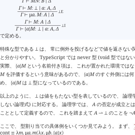
Γ
M
N
B
Δ
⊢
:
∣
Γ
M
a
A
,
Δ
⊢
:
⊥
∣
:
E
⊥
Γ
μ
a
.
M
A
Δ
⊢
:
∣
Γ
M
A
Δ
⊢
:
∣
I
⊥
Γ
a
M
a
A
,
Δ
⊢
{
}
:
⊥
∣
:
で定める。
特殊な型である
は、 常に例外を投げるなどで値を返さない
⊥
と分かりやすい。 TypeScript では never 型 (void 型
実際、
a
M
という名前付き項は、 これが置かれた環境では
{
}
M
を評価するという意味があるので、
a
M
のすぐ外側には何
{
}
め、
a
M
は
型になっているのである。
{
}
⊥
以上のように、
は値をもたない型を表しているので、 論理学
⊥
しない論理式) に対応する。 論理学では、
A
の否定が成立と
こととして定義するので、 これを踏まえて
A
のことを
⇀
⊥
¬
ここで、 型割り当ての具体例をいくつか見てみよう。 まず、
cont
λ
m
.
μ
a
.
m
λ
x
.
μ
b
.
a
x
≡
(
{
}
)