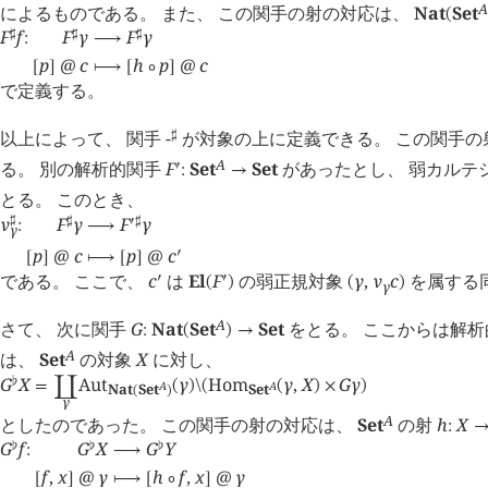
A
によるものである。 また、 この関手の射の対応は、
Nat
Set
(
F
f
F
γ
F
γ
♯
♯
♯
:
⟶
p
@
c
h
p
@
c
[
]
⟼
[
∘
]
で定義する。
以上によって、 関手
-
が対象の上に定義できる。 この関手の
♯
A
る。 別の解析的関手
F
Set
Set
があったとし、 弱カルテ
󰎘
:
→
とる。 このとき、
ν
F
γ
F
γ
♯
♯
󰎘
♯
:
⟶
γ
p
@
c
p
@
c
󰎘
[
]
⟼
[
]
である。 ここで、
c
は
El
F
の弱正規対象
γ
,
ν
c
を属する
󰎘
󰎘
(
)
(
)
γ
A
さて、 次に関手
G
Nat
Set
Set
をとる。 ここからは解
:
(
)
→
A
は、
Set
の対象
X
に対し、
G
X
Aut
γ
Hom
γ
,
X
G
γ
♭
=
󰄘
(
)
\
(
(
)
×
)
A
A
Nat
Set
Set
(
)
γ
A
としたのであった。 この関手の射の対応は、
Set
の射
h
X
:
G
f
G
X
G
Y
♭
♭
♭
:
⟶
f
,
x
@
γ
h
f
,
x
@
γ
[
]
⟼
[
∘
]