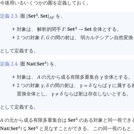
今後用いるいくつかの圏を定義しておく。
A
定義 2.3
.
圏
Set
,
Set
を、
[
]
AF
A
対象は、 解析的関手
F
Set
Set
全体とする。
:
→
2 つの対象
F
,
G
の間の射は、 弱カルテシアン自然変
として定義する。
A
定義 2.4
.
圏
Nat
Set
を、
(
)
対象は、
A
の元から成る有限多重集合
γ
全体とする。
2 つの対象
γ
,
δ
の間の射は、
γ
δ
ならば
γ
に属する
=
置換全体とし、
γ
δ
ならば射は存在しないとする。
≠
として定義する。
A
A
の元から成る有限多重集合は
Set
のある対象と同一視でき
A
A
Nat
Set
Set
と見なすことができる。 この同一視のもと
(
)
⊆