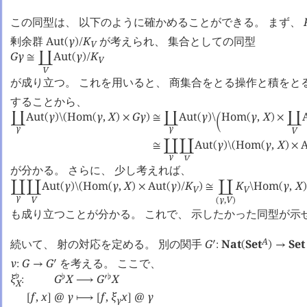
この同型は、 以下のように確かめることができる。 まず、
剰余群
Aut
γ
K
が考えられ、 集合としての同型
(
)
/
V
G
γ
Aut
γ
K
≅
󰄘
(
)
/
V
V
が成り立つ。 これを用いると、 商集合をとる操作と積をと
することから、
Aut
γ
Hom
γ
,
X
G
γ
Aut
γ
Hom
γ
,
X
󰄘
(
)
\
(
(
)
×
)
≅
󰄘
(
)
\
(
)
×
󰄘
󰀼
γ
γ
V
Aut
γ
Hom
γ
,
X
A
≅
󰄘
󰄘
(
)
\
(
(
)
×
γ
V
が分かる。 さらに、 少し考えれば、
Aut
γ
Hom
γ
,
X
Aut
γ
K
K
Hom
γ
,
X
󰄘
󰄘
(
)
\
(
(
)
×
(
)
/
)
≅
󰄘
\
(
)
V
V
γ
V
γ
,
V
(
)
も成り立つことが分かる。 これで、 示したかった同型が示
A
続いて、 射の対応を定める。 別の関手
G
Nat
Set
Set
󰎘
:
(
)
→
ν
G
G
を考える。 ここで、
󰎘
:
→
ξ
G
X
G
X
♭
♭
󰎘
♭
:
⟶
X
f
,
x
@
γ
f
,
ξ
x
@
γ
[
]
⟼
[
]
γ