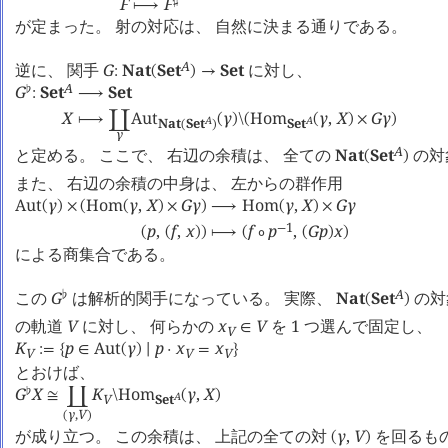
F
F
♯
⟼
が定まった。 射の対応は、 自然に決まる通りである。
A
逆に、 関手
G
Nat
Set
Set
に対し、
:
(
)
→
A
G
Set
Set
♭
:
⟶
X
Aut
γ
Hom
γ
,
X
G
γ
⟼
󰄘
(
)
\
(
(
)
×
)
A
A
Nat
Set
Set
(
)
γ
A
と定める。 ここで、 右辺の余積は、 全ての
Nat
Set
の対
(
)
また、 右辺の余積の中身は、 左からの群作用
Aut
γ
Hom
γ
,
X
G
γ
Hom
γ
,
X
G
γ
(
)
×
(
(
)
×
)
⟶
(
)
×
1
p
,
f
,
x
f
p
,
G
p
x
−
(
(
)
)
⟼
(
∘
(
)
)
による商集合である。
A
この
G
は解析的関手になっている。 実際、
Nat
Set
の対
♭
(
)
の軌道
V
に対し、 何らかの
x
V
を 1 つ選んで固定し、
∈
V
K
p
Aut
γ
p
x
x
:=
{
∈
(
)
∣
·
=
}
V
V
V
とおけば、
G
X
K
Hom
γ
,
X
♭
≅
󰄘
\
(
)
A
V
Set
γ
,
V
(
)
が成り立つ。 この余積は、 上記の全ての対
γ
,
V
を回るも
(
)