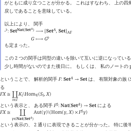
がともに成り立つことが分かる。 これはすなわち、 上の四
戻しであることを意味している。
以上により、 関手
A
Nat
Set
A
-
Set
Set
,
Set
♭
(
)
:
⟶
[
]
AF
G
G
♭
⟼
も定まった。
この 2 つの関手は同型の違いを除いて互いに逆になっている
少し時間がないのでまた後日に。 もしくは、 私のノートの p574
A
ということで、 解析的関手
F
Set
Set
は、 有限対象の族
:
→
(
る
F
X
K
Hom
S
,
X
≅
󰄘
\
(
)
i
i
󰒚
i
I
∈
A
という表示と、 ある関手
F
Nat
Set
Set
による
♯
:
(
)
→
F
X
Aut
γ
Hom
γ
,
X
F
γ
♯
≅
󰄘
(
)
\
(
(
)
×
)
A
γ
Nat
Set
∈
(
)
という表示の、 2 通りに表現できることが分かった。 特に