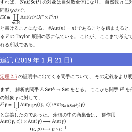
1
すれば、
Nat
Set
の対象は自然数全体になり、 自然数
n
に
(
)
同型なので、
n
F
X
Aut
n
X
F
n
♯
≅
󰄘
(
)
\
(
×
)
n
∈
󱀍
と書けることになる。
#
Aut
n
n
!
であることを踏まえると、
(
)
=
る
F
の Taylor 展開の形に似ている。 これが、 ここまで考
れる所以である。
追記 (2019 年 1 月 21 日)
定理 2.5
の証明中に出てくる関手について、 その定義をより
A
まず、 解析的関手
F
Set
Set
をとる。 ここから関手
F
を
♯
:
→
の対象
γ
に対して、
F
γ
Aut
γ
,
c
Aut
γ
♯
=
󰄘
(
(
)
)
\
(
)
A
El
F
Nat
Set
(
)
(
)
c
と定義したのであった。 余積の中の商集合は、 群作用
Aut
γ
,
c
Aut
γ
Aut
γ
(
(
)
)
×
(
)
⟶
(
)
1
u
,
p
p
u
−
(
)
⟼
∘