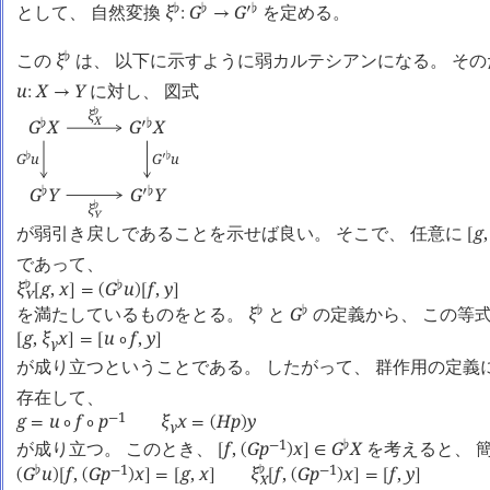
として、 自然変換
ξ
G
G
を定める。
♭
♭
󰎘
♭
:
→
この
ξ
は、 以下に示すように弱カルテシアンになる。 その
♭
u
X
Y
に対し、 図式
:
→
ξ
♭
X
G
X
G
X
♭
󰎘
♭
G
u
G
u
♭
󰎘
♭
G
Y
G
Y
♭
󰎘
♭
ξ
♭
Y
が弱引き戻しであることを示せば良い。 そこで、 任意に
g
,
[
であって、
ξ
g
,
x
G
u
f
,
y
♭
♭
[
]
=
(
)
[
]
Y
を満たしているものをとる。
ξ
と
G
の定義から、 この等
♭
♭
g
,
ξ
x
u
f
,
y
[
]
=
[
∘
]
γ
が成り立つということである。 したがって、 群作用の定義
存在して、
1
g
u
f
p
ξ
x
H
p
y
−
=
∘
∘
=
(
)
γ
1
が成り立つ。 このとき、
f
,
G
p
x
G
X
を考えると、 
−
♭
[
(
)
]
∈
1
1
G
u
f
,
G
p
x
g
,
x
ξ
f
,
G
p
x
f
,
y
♭
♭
−
−
(
)
[
(
)
]
=
[
]
[
(
)
]
=
[
]
X