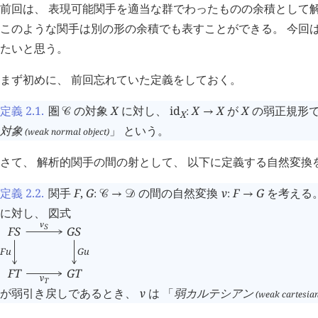
前回は、 表現可能関手を適当な群でわったものの余積として
このような関手は別の形の余積でも表すことができる。 今回
たいと思う。
まず初めに、 前回忘れていた定義をしておく。
定義 2.1
.
圏
の対象
X
に対し、
id
X
X
が
X
の弱正規形
󰒚
:
→
X
対象
」 という。
(weak normal object)
さて、 解析的関手の間の射として、 以下に定義する自然変換
定義 2.2
.
関手
F
,
G
の間の自然変換
ν
F
G
を考える
:
󰒚
→
󰒛
:
→
に対し、 図式
ν
S
F
S
G
S
G
u
F
u
F
T
G
T
ν
T
が弱引き戻しであるとき、
ν
は 「
弱カルテシアン
(weak cartesian