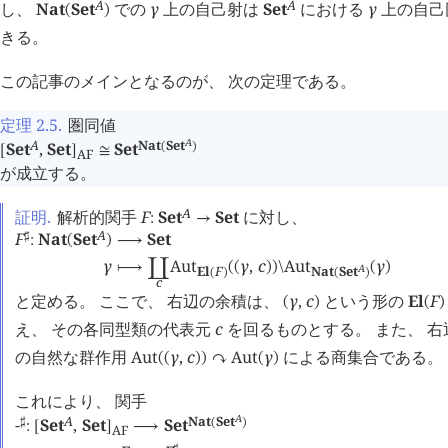
A
A
し、
Nat
Set
での
γ
上の自己射は
Set
における
γ
上の自己
(
)
きる。
この記事のメインとなるのが、 次の定理である。
定理 2.5
.
圏同値
A
A
Nat
Set
Set
,
Set
Set
(
)
[
]
≅
AF
が成立する。
A
証明.
解析的関手
F
Set
Set
に対し、
:
→
A
F
Nat
Set
Set
♯
:
(
)
⟶
γ
Aut
γ
,
c
Aut
γ
⟼
󰄘
(
(
)
)
\
(
)
A
El
F
Nat
Set
(
)
(
)
c
と定める。 ここで、 右辺の余積は、
γ
,
c
という形の
El
F
(
)
(
)
え、 その各同型類の代表元
c
を回るものとする。 また、 右
の自然な群作用
Aut
γ
,
c
Aut
γ
による商集合である。
(
(
)
)
↷
(
)
これにより、 関手
A
A
Nat
Set
-
Set
,
Set
Set
♯
(
)
:
[
]
⟶
AF