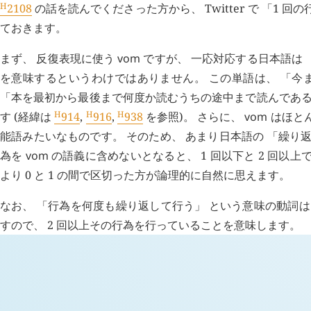
H
2108
の話を読んでくださった方から、 Twitter で 「1
ておきます。
まず、 反復表現に使う
vom
ですが、 一応対応する日本語は 
を意味するというわけではありません。 この単語は、 「今
「本を最初から最後まで何度か読むうちの途中まで読んである
H
H
H
す (経緯は
914
,
916
,
938
を参照)。 さらに、
vom
はほとん
能語みたいなものです。 そのため、 あまり日本語の 「繰り返
為を
vom
の語義に含めないとなると、 1 回以下と 2 回以上
より 0 と 1 の間で区切った方が論理的に自然に思えます。
なお、 「行為を何度も繰り返して行う」 という意味の動詞
すので、 2 回以上その行為を行っていることを意味します。