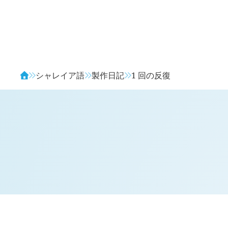
Avendia
シャレイア語
製作日記
1 回の反復
H
日記 (
2109
)