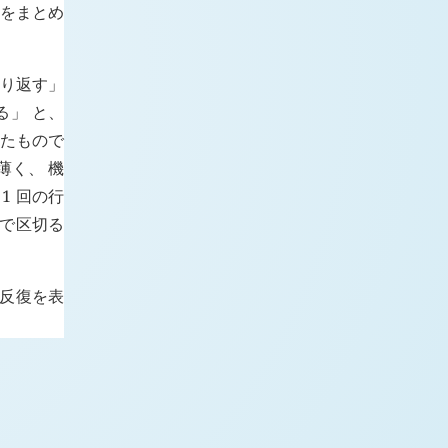
えをまとめ
繰り返す」
る」 と、
れたもので
薄く、 機
1 回の行
間で区切る
り反復を表