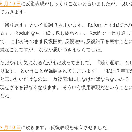
6 月 19 日
に反復表現がしっくりこないと言いましたが、 良い
ておきます。
「繰り返す」 という動詞
R
を用います。
R
o
fom
とすればその
る」、
R
o
duk
なら 「繰り返し終わる」、
R
o
tif
で 「繰り返し
で、 これがそのまま反復開始, 反復途中, 反復終了を表すこと
純なことですが、 なぜか思いつきませんでした。
ただやはり気になる点がまだ残ってまして、 「繰り返す」 と
り返す」 ということが強調されてしまいます。 「私は 3 年
と言いたいだけなのに、 反復表現にしなければならないので 
現せざるを得なくなります。 そういう慣用表現だということ
どね。
H
追記 (新 3 年 7 月 10 日,
938
)
7 月 10 日
に続きます。 反復表現を確立させました。