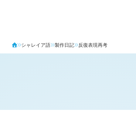
Avendia
シャレイア語
製作日記
反復表現再考
H
日記 (新 3 年 6 月 21 日,
916
)