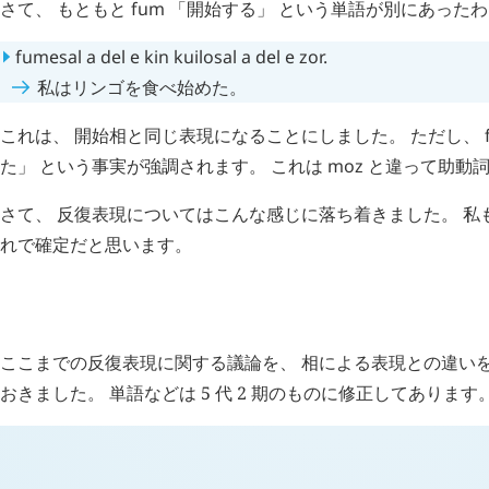
さて、 もともと
fum
「開始する」 という単語が別にあった
fumesal
a
del
e
kin
kuilosal
a
del
e
zor
.
私はリンゴを食べ始めた。
これは、 開始相と同じ表現になることにしました。 ただし、
た」 という事実が強調されます。 これは
moz
と違って助動詞
さて、 反復表現についてはこんな感じに落ち着きました。 私
れで確定だと思います。
H
追記 (新 3 年 2 月 22 日,
1150
)
ここまでの反復表現に関する議論を、 相による表現との違い
おきました。 単語などは 5 代 2 期のものに修正してあります