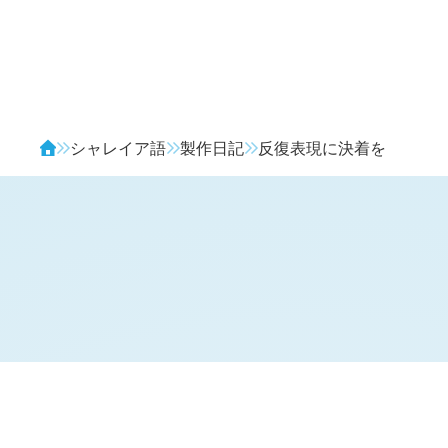
Avendia
シャレイア語
製作日記
反復表現に決着を
H
日記 (新 3 年 7 月 10 日,
938
)