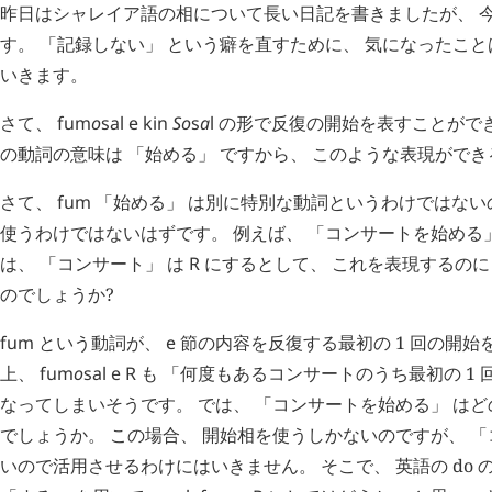
昨日はシャレイア語の相について長い日記を書きましたが、 
す。 「記録しない」 という癖を直すために、 気になったこ
いきます。
さて、
fum
o
sal
e
kin
So
s
a
l
の形で反復の開始を表すことがで
の動詞の意味は 「始める」 ですから、 このような表現がで
さて、
fum
「始める」 は別に特別な動詞というわけではない
使うわけではないはずです。 例えば、 「コンサートを始める」
は、 「コンサート」 は
R
にするとして、 これを表現するの
のでしょうか?
fum
という動詞が、
e
節の内容を反復する最初の 1 回の開始
上、
fum
o
sal
e
R
も 「何度もあるコンサートのうち最初の 1 
なってしまいそうです。 では、 「コンサートを始める」 は
でしょうか。 この場合、 開始相を使うしかないのですが、 「
いので活用させるわけにはいきません。 そこで、 英語の do