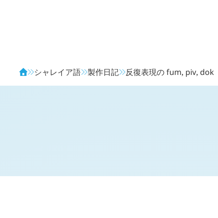
Avendia
シャレイア語
製作日記
反復表現の
fum
,
piv
,
dok
H
日記 (新 3 年 6 月 19 日,
914
)