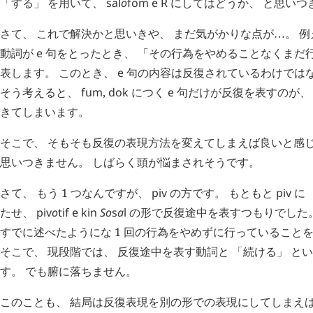
「する」 を用いて、
sal
o
fom
e
R
にしてはどうか、 と思いつ
さて、 これで解決かと思いきや、 まだ気がかりな点が
。 
…
動詞が
e
句をとったとき、 「その行為をやめることなくまだ行
表します。 このとき、
e
句の内容は反復されているわけではな
そう考えると、
fum
,
dok
につく
e
句だけが反復を表すのが、
きてしまいます。
そこで、 そもそも反復の表現方法を変えてしまえば良いと感じ
思いつきません。 しばらく頭が悩まされそうです。
さて、 もう 1 つなんですが、
piv
の方です。 もともと
piv
に 
たせ、
piv
o
tif
e
kin
So
s
a
l
の形で反復途中を表すつもりでした。
すでに述べたようにな 1 回の行為をやめずに行っていること
そこで、 現段階では、 反復途中を表す動詞と 「続ける」 と
す。 でも腑に落ちません。
このことも、 結局は反復表現を別の形での表現にしてしまえ