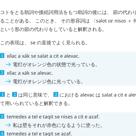
コトをとる助詞や接続詞用法をもつ助詞の後には、 節の代わ
ることがある。 このとき、 その形容詞は 〈
sal
o
t
or
nis
os
＋ 
という形の節の代わりをしていると解釈される。
この表現は、
se
の直後でよく見られる。
xílac
a
xák
se
salat
a
cit
e
alevac
.
電灯がオレンジ色の状態で光っている。
xílac
a
xák
se
alevac
.
電灯がオレンジ色に光っている。
と
は同じ意味で、
における
alevac
は
salat
a
cit
e
ale
1
2
2
て用いられていると解釈できる。
temedes
a
tel
e
taqit
se
nises
a
cit
e
azaf
.
私は壁をそれが赤色になるように塗った。
temedes
a
tel
e
taqit
se
azaf
.