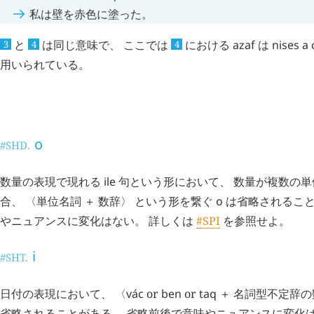
私は壁を赤色に塗った。
と
は同じ意味で、 ここでは
における
azaf
は
nises
a
3
4
4
用いられている。
助詞や連結詞の省略
#SHZ.
o
#SHD.
数量の表現で現れる
ile
句という形において、 数量が複数の
合、 〈単位名詞 ＋ 数辞〉 という形を繋ぐ
o
は省略されること
やニュアンスに変化はない。 詳しくは
#SPI
を参照せよ。
i
#SHT.
日付の表現において、 〈
vác
or
ben
or
taq
＋ 名詞型不定辞の
省略されることがある。 省略前後で意味やニュアンスに変化