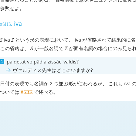
参照せよ。
iva
#SHS.
S
iva
Z
という形の表現において、
iva
が省略されて結果的に名詞
この省略は、
S
が一般名詞で
Z
が固有名詞の場合にのみ見ら
pa
qetat
vo
pâd
a
zissác
ʻvaldis
?
ヴァルディス先生はどこにいますか?
日付の表現でも名詞が 2 つ並ぶ形が使われるが、 これも
iva
の
ついては
#SBK
で述べる。