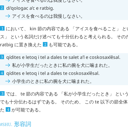
di’qologac
a’c
e
ratbig
.
アイスを食べるのは我慢しなさい。
において、
kin
節の内容である 「アイスを食べること」 と
1
ス」 という名詞だけ述べても十分伝わると考えられる。 その
ratbig
に置き換えた
も可能である。
2
qídites
e
letoq
i
tel
a
dales
te
salet
a’l
e
coskosaxlêsal
.
私が小学生だったときに私の腕を犬に噛まれた。
qídites
e
letoq
i
tel
a
dales
te
coskosaxlêsal
.
小学生のときに私の腕を犬に噛まれた。
では、
te
節の内容である 「私が小学生だったとき」 という
3
でも十分伝わるはずである。 そのため、 この
te
以下の節全
た
が可能である。
4
形容詞
#SHU.