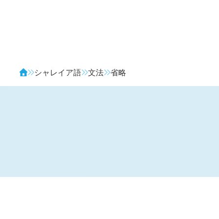
Avendia
シャレイア語
文法
省略
助詞句の省略
#SQF.