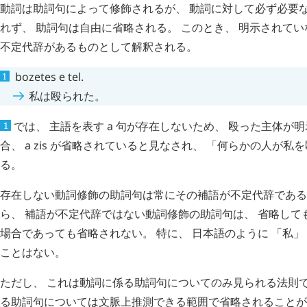
動詞は助詞句によって修飾されるが、 動詞に対して必ず必要
れず、 助詞句は自由に省略される。 このとき、 明示されて
不定代辞があるものとして解釈される。
bozetes
e
tel
.
私は殴られた。
では、 主語を表す
a
句が存在しないため、 殴った主体が明
1
合、
a
zis
が省略されていると見なされ、 「何らかの人が私を
る。
存在しない動詞修飾の助詞句は常にその補語が不定代辞である
ら、 補語が不定代辞ではない動詞修飾の助詞句は、 省略して
場合であっても省略されない。 特に、 日本語のように 「私」
ことはない。
ただし、 これは動詞に係る助詞句についてのみ見られる法則で
る助詞句については文脈上推測できる範囲で省略されることがあ