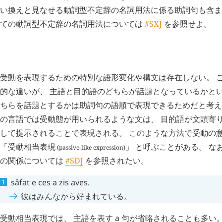
い換えと見なせる動詞型不定辞の名詞用法に係る助詞句も含ま
ての動詞型不定辞の名詞用法については
#SXJ
を参照せよ。
受動相当表現
#SQV.
受動を表現するための特別な語形変化や構文は存在しない。 こ
的な違いが、 主語と目的語のどちらが話題となっているかとい
ちらを話題とするかは助詞句の語順で表現できるためだと考えら
の言語では受動態が用いられるような文は、 目的語が文頭寄
して提示されることで表現される。 このような方法で受動の
「
受動相当表現
」 と呼ぶことがある。 な
(passive-like expression)
の関係については
#SDJ
を参照されたい。
sâfat
e
ces
a
zis
aves
.
彼はみんなから好まれている。
受動相当表現では、 主語を表す
a
句が省略されることも多い。