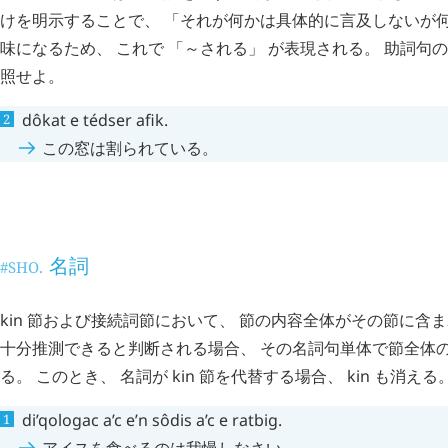
けを明示することで、 「それが何かは具体的に言及しないが何
味になるため、 これで 「～される」 が表現される。 助詞句
照せよ。
dôkat
e
tédser
afik
.
この窓は割られている。
節の代わりとなる表現
#SHI.
名詞
#SHO.
kin
節および接続詞節において、 節の内容全体がその節に含
十分推測できると判断される場合、 その名詞句単体で節全体
る。 このとき、 名詞が
kin
節を代替する場合、
kin
も消える
di’qologac
a’c
e’n
sôdis
a’c
e
ratbig
.
アイスを食べるのは我慢しなさい。