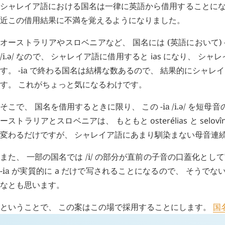
シャレイア語における国名は一律に英語から借用することにな
近この借用結果に不満を覚えるようになりました。
オーストラリアやスロベニアなど、 国名には (英語において)
/i.ə/ なので、 シャレイア語に借用すると
ias
になり、 シャ
す。 -ia で終わる国名は結構な数あるので、 結果的にシ
す。 これがちょっと気になるわけです。
そこで、 国名を借用するときに限り、 この -ia /i.ə/ を短母
ーストラリアとスロベニアは、 もともと
osterélias
と
selovî
変わるだけですが、 シャレイア語にあまり馴染まない母音連
また、 一部の国名では /i/ の部分が直前の子音の口蓋化として実
-ia が実質的に
a
だけで写されることになるので、 そうでない場合
なとも思います。
ということで、 この案はこの場で採用することにします。
国