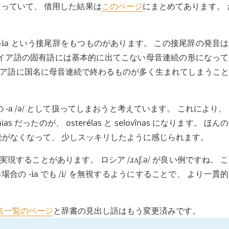
っていて、 借用した結果は
このページ
にまとめてあります。 
 -ia という接尾辞をもつものがあります。 この接尾辞の発音
レイア語の固有語には基本的に出てこない母音連続の形になっ
ャレイア語に国名に母音連続で終わるものが多く生まれてしまうこ
音の -a /ə/ として扱ってしまおうと考えています。 これにより、
nias
だったのが、
osterélas
と
selovînas
になります。 ほん
続がなくなって、 少しスッキリしたように感じられます。
現することがあります。 ロシア /ɹʌʃ.ə/ が良い例ですね。 
の -ia でも /i/ を無視するようにすることで、 より一貫
名一覧のページ
と辞書の見出し語はもう変更済みです。