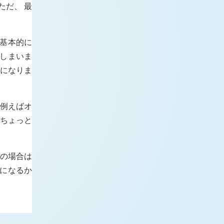
ただ、 最
は基本的に
てしまいま
とになりま
 例えばオ
のちょっと
この場合は
的になるか