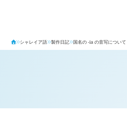
Avendia
シャレイア語
製作日記
国名の -ia の音写について
H
日記 (
4570
)