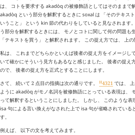
は、 コトを要求する
akadòq
の被修飾語としてはそのままで
akadòq
という部分を解釈するときに
soxal
は 「そのテキス
いうこと」 という
kin
節の代わりをしていると見なされます。
う部分を解釈するときには、 モノとコトに関して何の問題も生
「テキストを買う」 と解釈されます。 この捉え方では、 上
私は、 これまでどちらかといえば後者の捉え方をイメージして
いて確かにそういう見方もあるなと感じました。 後者の捉え
ので、 後者の捉え方を正式とすることにします。
H
さて、 続いて 2 点目の指摘は次の通りです。
4321
では、 
ように
akadòq
がモノ名詞を被修飾語にとっている表現は、 
って解釈するということにしました。 しかし、 このような表
isa
句による言い換えがなされた上で
isa
句が省略されている
す。
例えば、 以下の文を考えてみます。