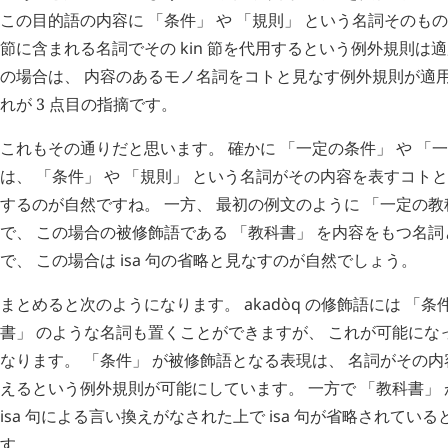
この目的語の内容に 「条件」 や 「規則」 という名詞そのも
節に含まれる名詞でその
kin
節を代用するという例外規則は適
の場合は、 内容のあるモノ名詞をコトと見なす例外規則が適用
れが 3 点目の指摘です。
これもその通りだと思います。 確かに 「一定の条件」 や 「
は、 「条件」 や 「規則」 という名詞がその内容を表すコト
するのが自然ですね。 一方、 最初の例文のように 「一定の教
で、 この場合の被修飾語である 「教科書」 を内容をもつ名
で、 この場合は
isa
句の省略と見なすのが自然でしょう。
まとめると次のようになります。
akadòq
の修飾語には 「条件
書」 のような名詞も置くことができますが、 これが可能にな
なります。 「条件」 が被修飾語となる表現は、 名詞がその
えるという例外規則が可能にしています。 一方で 「教科書」
isa
句による言い換えがなされた上で
isa
句が省略されている
す。