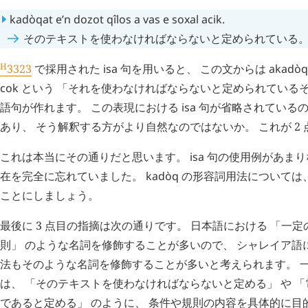
kadòqat
e’n
dozot
qîlos
a
vas
e
soxal
acik
.
そのテキストを使わなければならないと定められている
H
3323
で採用された
isa
句を用いると、 この文からは
akadòq
cok
という 「それを使わなければならないと定められているそ
語句が作れます。 この表現における
isa
句が省略されている
あり、 そう解釈する方がより自然なのではないか。 これが 2
これは本当にその通りだと思います。
isa
句の使用例があまり
在を完全に忘れていました。
kadòq
の形容詞用法については、
ことにしましょう。
最後に 3 点目の指摘は次の通りです。 日本語における 「一定の
則」 のような名詞を修飾することが多いので、 シャレイア語
法もそのような名詞を修飾することが多いと考えられます。 
は、 「そのテキストを使わなければならないと定める」 や 
であると定める」 のように、 条件や規則の内容を具体的に目