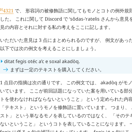
H
4321
で、 形容詞の被修飾語に関してもモノとコトの例外規
した。 これに関して Discord で
ʻsôdas-ʻratelis
さんから意見を
見の内容とそれに対する私の考えをここに記します。
いただいた意見は 3 点にまとめられるのですが、 例文があ
以下では次の例文を考えることにしましょう。
ditat
fegis
otéc
a’c
e
soxal
akadòq
.
まずは一定のテキストを購入してください。
1 点目の指摘は次の通りです。 この例文では、
akadòq
がモ
いています。 ここが前回話題になっていた案を用いている部分
トを使わなければならないということ」 という定められた内
「テキスト」 というモノを修飾語に置いています。 つまり、
スト」 という単なるモノを表しているのではなく、 「そのテ
ないということ」 というコトを表していることになります。 
fegis
に係る
e
句の補語にもなっています。
fegis
は
e
句にモ