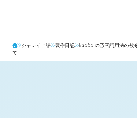
Avendia
シャレイア語
製作日記
kadòq
の形容詞用法の被
て
H
日記 (
4327
)