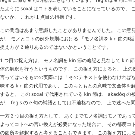
たように
soxal
はコトを表していることになっているので、 
ないか。 これが 1 点目の指摘です。
この問題はあまり意識したことがありませんでした。 この意
が、 モノとコトの例外規則における 「モノ名詞を
kin
節の略
捉え方が 2 通りあるのではないかということです。
1 つ目の捉え方は、 モノ名詞を
kin
節の略記と見なして
kin
節
体の解釈を行うというものです。 この捉え方によると、 上の
言ってはいるものの実際には 「そのテキストを使わなければな
味する
kin
節の代用であり、 このもともとの意味で文全体を
すると、 この
soxal
で代用されている
kin
節は、
akadòq
の被
が、
fegis
の
e
句の補語としては不適格なので、 上で述べた
一方 2 つ目の捉え方として、 あくまでモノ名詞はモノであっ
よってコトへの言い換えが必要になった場合に、 その都度コ
の箇所を解釈すると考えることもできます。 この捉え方によ