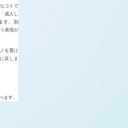
うなコトで
 「成人し
ます。 別
いう表現が
モノを置け
針に反しま
べます。