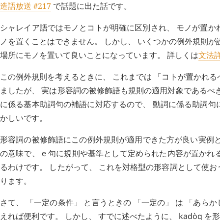
造語放送 #217
で話題に出た話です。
シャレイア語ではモノとコトが明確に区別され、 モノが置か
ノを置くことはできません。 しかし、 いくつかの例外規則が
場所にモノを置いて良いことになっています。 詳しくは
文法詳
この例外規則を考えるときに、 これまでは 「コトが置かれ
ましたが、 実は形容詞の被修飾語も規則の適用対象であるべ
に係る基本助詞句の補語に対応するので、 動詞に係る助詞句
かしいです。
形容詞の被修飾語にこの例外規則が適用できた方が良い実例
の意味で、
e
句に規則や基準として定められた内容が置かれる
るわけです。 したがって、 これを対格型の形容詞として使
ります。
さて、 「一定の条件」 と言うときの 「一定の」 は 「あら
えれば便利です。 しかし、 すでに述べたように、
kadòq
を形