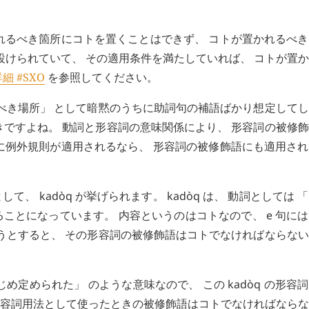
れるべき箇所にコトを置くことはできず、 コトが置かれるべ
設けられていて、 その適用条件を満たしていれば、 コトが置
細 #SXO
を参照してください。
るべき場所」 として暗黙のうちに助詞句の補語ばかり想定して
きですよね。 動詞と形容詞の意味関係により、 形容詞の被修
に例外規則が適用されるなら、 形容詞の被修飾語にも適用さ
として、
kadòq
が挙げられます。
kadòq
は、 動詞としては 
ことになっています。 内容というのはコトなので、
e
句には
おうとすると、 その形容詞の被修飾語はコトでなければならな
かじめ定められた」 のような意味なので、 この
kadòq
の形容詞
容詞用法として使ったときの被修飾語はコトでなければならな