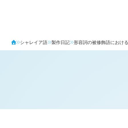
Avendia
シャレイア語
製作日記
形容詞の被修飾語におけ
H
日記 (
4321
)