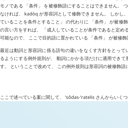
モノである 「条件」 を被修飾語にすることはできません。 
なければ、
kadòq
が形容詞として修飾できません。 しかし、
ていることを条件とすること」 の代わりに 「条件」 が被修
の言い方をすれば、 「成人していることが条件であると定める
可能なので、 ここで目的語に置かれている 「条件」 が被修飾
最近は動詞と形容詞に係る語句の違いをなくす方針をとって
るようにする例外規則が、 動詞にかかる項だけに適用できて
す。 ということで改めて、 この例外規則は形容詞の被修飾語
H
追記 (
4327
)
ここで述べている案に関して、
ʻsôdas-ʻratelis
さんからいくつ