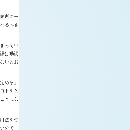
き箇所にモ
かれるべき
しまってい
飾語は動詞
れないとお
「定める」
コトをと
いことにな
用法を使
いので、