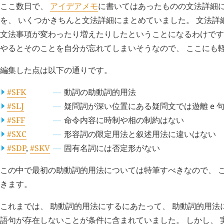
ここ数日で、
アイデアメモ
に書いてはあったものの文法詳細
を、 いくつかきちんと文法詳細にまとめていました。 文法詳
文法事項が変わったり増えたりしたということになるわけです
やるとそのことを自分が忘れてしまいそうなので、 ここにも
編集した点は以下の通りです。
#SFK
動詞の助動詞的用法
#SLJ
疑問詞が深い位置にある疑問文では遊離
e
句
#SFF
命令内容に時制や相の制約はない
#SXC
形容詞の限定用法と叙述用法に違いはない
#SDP
,
#SKV
固有名詞には否定形がない
この中で最初の助動詞的用法については特筆すべきなので、 
きます。
これまでは、 助動詞的用法にするにあたって、 助動詞的用法
語句が存在しないことが条件に含まれていました。 しかし、 