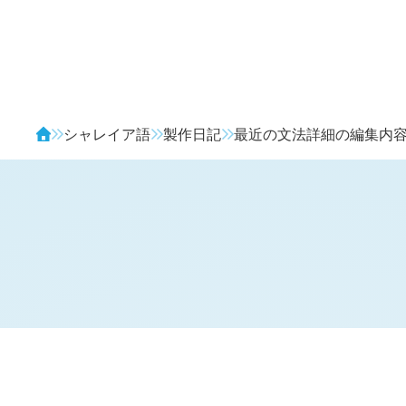
Avendia
シャレイア語
製作日記
最近の文法詳細の編集内
H
日記 (
3905
)