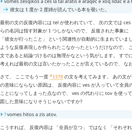
vomes
zesqikos
a
ces
la
tal
al’atis
é
al’aqec
e
xoq
lîdac
e
a
彼女は 1 度か 2 度姉が読んでいる本を覗いた。
最初の文の反復内容には
tel
が使われていて、 次の文では
ces
らの名詞は指す対象が 1 つしかないので、 反復された事象に 
「彼女が行ったこと」 という関連性が自動的に生まれていまし
ような反復表現しか作られたこなかったというだけなので、 
文であると結論づけるのは無理かなという気がします。 すでに
考えれば最初の文は言いたかったことが言えているので、 な
H
さて、 ここでもう一度
1378
の文を考えてみます。 あの文が
の意味にならない原因は、 反復内容に
ves
が入っていて全員
ことになってしまった点なので、
ves
の代わりに
tov
を使って
図した意味になりそうじゃないですか?
?
vomes
hitos
a
zis
atov
.
こうすれば、 反復内容は 「全員が立つ」 ではなく 「それぞ