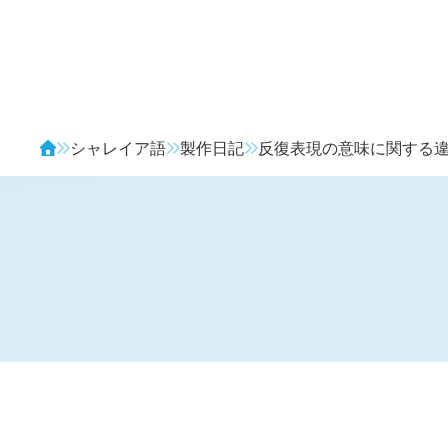
Avendia
シャレイア語
製作日記
反復表現の意味に関する
H
日記 (
3710
)