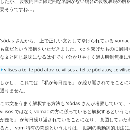
したが、 反復内容に限定的な名詞がない場合の反復表現の解
要そうですね
。
…
H
追記 (
3711
)
ʻsôdas
さんから、 上で正しい文として挙げられている
vomac
も変だという指摘をいただきました。
ce
を繋げたものに展開
な文と同じ意味になるはずです (分かりやすく過去時制無相に
vilises
a
tel
te
pôd
atov
,
ce
vilises
a
tel
te
pôd
atov
,
ce
vilis
しかし、 これでは 「私が毎日走る」 が繰り返されてることに
通りません。
この文をうまく解釈する方法も
ʻsôdas
さんが考察していて、
vilisos
ではなく
vomac
の方に係っていると解釈するというもの
が走る」 が毎日繰り返されていることになり、 意図していた
ると、
vom
特有の問題というよりは、 動詞の助動詞的用法に