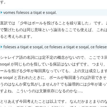
す。
vomes
folesos
a
tiqat
e
soqal
.
直訳では 「少年はボールを投げることを繰り返した」 です。
で繋げたものは同じ意味という論法をここでも使えば、 これ
ると考えられます。
foleses
a
tiqat
e
soqal
,
ce
foleses
a
tiqat
e
soqal
,
ce
folese
シャレイア語の名詞には定不定の概念がないので、 ここで 3
soqal
が同じものを指している保証はないはずです。 つまり、
ールを投げる少年が毎回異なっていても、 上の文は成立しま
e
soqal
と言われたときに、 ボールが毎回違うのは許容できそ
うのはなんか変な気がしませんか? でも論理的には少年が違
すよね。 こういうのは文脈依存になるのかな
。
…
とりあえず今回考えたことは以上です。 なんだかまとまりの