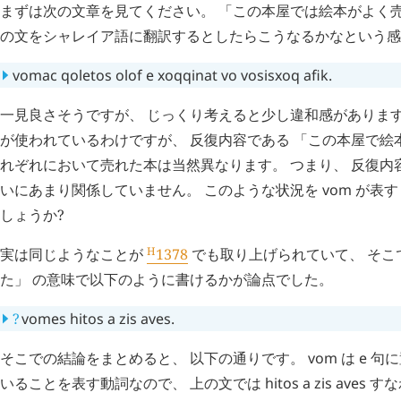
まずは次の文章を見てください。 「この本屋では絵本がよく売
の文をシャレイア語に翻訳するとしたらこうなるかなという感
vomac
qoletos
olof
e
xoqqinat
vo
vosisxoq
afik
.
一見良さそうですが、 じっくり考えると少し違和感があります
が使われているわけですが、 反復内容である 「この本屋で絵
れぞれにおいて売れた本は当然異なります。 つまり、 反復内
いにあまり関係していません。 このような状況を
vom
が表す
しょうか?
H
実は同じようなことが
1378
でも取り上げられていて、 そこ
た」 の意味で以下のように書けるかが論点でした。
?
vomes
hitos
a
zis
aves
.
そこでの結論をまとめると、 以下の通りです。
vom
は
e
句に
いることを表す動詞なので、 上の文では
hitos
a
zis
aves
すな