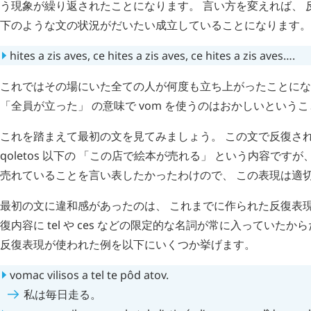
う現象が繰り返されたことになります。 言い方を変えれば、 
下のような文の状況がだいたい成立していることになります。
hites
a
zis
aves
,
ce
hites
a
zis
aves
,
ce
hites
a
zis
aves…
.
これではその場にいた全ての人が何度も立ち上がったことにな
「全員が立った」 の意味で
vom
を使うのはおかしいというこ
これを踏まえて最初の文を見てみましょう。 この文で反復さ
qoletos
以下の 「この店で絵本が売れる」 という内容ですが
売れていることを言い表したかったわけので、 この表現は適
最初の文に違和感があったのは、 これまでに作られた反復表現
復内容に
tel
や
ces
などの限定的な名詞が常に入っていたから
反復表現が使われた例を以下にいくつか挙げます。
vomac
vilisos
a
tel
te
pôd
atov
.
私は毎日走る。