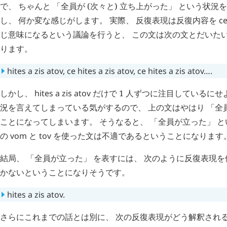
で、 ちゃんと 「全員が (次々と) 立ち上がった」 という状況
し、 何か変な感じがします。 実際、 反復表現は反復内容を
c
じ意味になるという議論を行うと、 この文は次の文とだいた
ります。
hites
a
zis
atov
,
ce
hites
a
zis
atov
,
ce
hites
a
zis
atov…
.
しかし、
hites
a
zis
atov
だけで 1 人ずつに注目しているにせ
況を言えてしまっている気がするので、 上の文はやはり 「全
ことになってしまいます。 そうなると、 「全員が立った」 と
の
vom
と
tov
を使った文は不適であるということになります
結局、 「全員が立った」 を表すには、 次のように反復表現
かないということになりそうです。
hites
a
zis
atov
.
さらにこれまでの話とは別に、 次の反復表現がどう解釈され