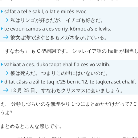
sâfat
a
tel
e
sakil
,
o
lat
e
micés
evoc
.
私はリンゴが好きだが、 イチゴも好きだ。
te
evoc
ricamos
a
ces
vo
riy
,
kômoc
a’s
e
levlis
.
彼女は海で泳ぐときもメガネをかけている。
「すなわち」 も C 型副詞です。 シャレイア語の
halif
が相当
vahixat
a
ces
.
dukocaqat
ehalif
a
ces
vo
valtih
.
彼は死んだ。 つまりこの世にはいないのだ。
ditat
câsis
a
zál
te
taq
ic’25
ben
ic’12
,
te
taqkeraset
ehalif
.
12 月 25 日、 すなわちクリスマスに会いましょう。
え、 分類しづらいのを無理やり 1 つにまとめただけだって? 
うよ?
まとめるとこんな感じです。