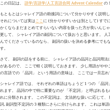
この日記は、
語学/言語学/人工言語合同 Advent Calendar
の 
もともとはシャレイア語の助接詞について分かりやすく説明し
それについては実は
ここ
に (分かりやすいかは別として) すで
かくならまだまとめてすらいない内容を扱った方が良いんじゃ
更して、 シャレイア語の副詞について扱おうと思います。 人
んでくださっているのなら、 副詞の扱いを決める参考にでも
す。
さて、 副詞の話をする前に、 シャレイア語の品詞と品詞用法
があるので、 ここで軽く説明しておきます。 少し用語がやや
の言語での 「品詞」 という用語の意味は、 ここでは一旦忘
シャレイア語では、 それぞれの単語はちょうど 1 つの 「品
れます。 品詞の中で特に重要なのが 「不定詞」 と呼ばれるも
れに分類されます。 この不定詞は、 文法的な扱いに応じて、 
詞, 副詞型不定詞の 3 種類にさらに分けられます。 これは