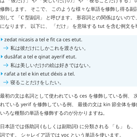
は 「彼だけ」 や 「美しいだけの」 や 「寝ることだけする」
修飾します。 そこで、 このような様々な単語を修飾し得る副
別して 「C 型副詞」 と呼びます。 形容詞との関係はないの
になります。 以下に、 「だけ」 を意味する
tut
を含む例文を
zedat
nicasis
a
tel
e
fit
ca
ces
etut
.
私は彼だけにしかこれを渡さない。
dusâfat
a
tel
e
qinat
ayerif
etut
.
私は美しいだけの絵は好きではない。
rafat
a
tel
e
kin
etut
déxis
a
tel
.
寝ることだけをしたい。
最初の文は名詞として使われている
ces
を修飾している例、 
れている
yerif
を修飾している例、 最後の文は
kin
節全体を修
いろな種類の単語を修飾するのが分かりますね。
日本語では係助詞 (もしくは副助詞) に分類される 「も」 も、
詞です。 シャレイア語では
voc
という単語を使います。