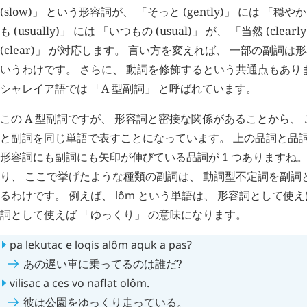
(slow)」 という形容詞が、 「そっと (gently)」 には 「穏やかな
も (usually)」 には 「いつもの (usual)」 が、 「当然 (clea
(clear)」 が対応します。 言い方を変えれば、 一部の副詞
いうわけです。 さらに、 動詞を修飾するという共通点もあり
シャレイア語では 「A 型副詞」 と呼ばれています。
この A 型副詞ですが、 形容詞と密接な関係があることから、
と副詞を同じ単語で表すことになっています。 上の品詞と品
形容詞にも副詞にも矢印が伸びている品詞が 1 つありますね。
り、 ここで挙げたような種類の副詞は、 動詞型不定詞を副詞
るわけです。 例えば、
lôm
という単語は、 形容詞として使えば
詞として使えば 「ゆっくり」 の意味になります。
pa
lekutac
e
loqis
alôm
aquk
a
pas
?
あの遅い車に乗ってるのは誰だ?
vilisac
a
ces
vo
naflat
olôm
.
彼は公園をゆっくり走っている。