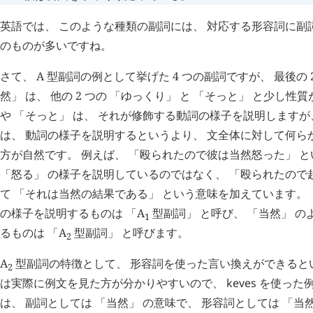
英語では、 このような種類の副詞には、 対応する形容詞に副詞化
のものが多いですね。
さて、 A 型副詞の例として挙げた 4 つの副詞ですが、 最後の 2
然」 は、 他の 2 つの 「ゆっくり」 と 「そっと」 と少し性
や 「そっと」 は、 それが修飾する動詞の様子を説明しますが、
は、 動詞の様子を説明するというより、 文全体に対して何ら
方が自然です。 例えば、 「殴られたので彼は当然怒った」 と
「怒る」 の様子を説明しているのではなく、 「殴られたので
て 「それは当然の結果である」 という意味を加えています。 
の様子を説明するものは 「A
型副詞」 と呼び、 「当然」 
1
るものは 「A
型副詞」 と呼びます。
2
A
型副詞の特徴として、 形容詞を使った言い換えができると
2
は実際に例文を見た方が分かりやすいので、
keves
を使った例
は、 副詞としては 「当然」 の意味で、 形容詞としては 「当