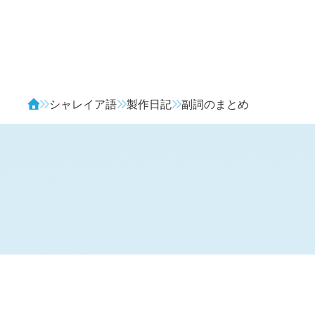
Avendia
シャレイア語
製作日記
副詞のまとめ
H
日記 (
2156
)