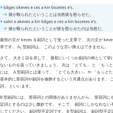
bâges
okeves
e
ces
a
kin
bozetes
e’s
.
彼が殴られたということは当然彼を怒らせた。
salot
e
akeves
a
kin
bâges
e
ces
a
kin
bozetes
e’s
.
彼が殴られたということが彼を怒らせたのは当然だ。
最初の文が
keves
を副詞として使った文章で、 次の文が
keve
章です。 A
型副詞は、 このような言い換えはできません。
1
さて、 大きく話を戻して、 最初にいくつか副詞の例として挙
ないものを扱っていきましょう。 次は 「とても」 と 「もっと」
には、 A 型副詞とは違って、 「とても大きい」 や 「もっと
基本的に形容詞や副詞を修飾するという共通点があります。 こ
詞」 といいます。
B 型副詞には、 形容詞との関係がありませんから、 形容詞
定詞とするのは少し微妙です。 そこで、 副詞にしかなれない
してください。 副詞型不定詞です。 B 型副詞は、 副詞型不