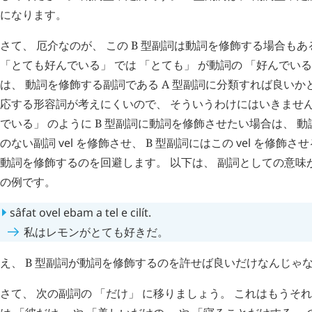
になります。
さて、 厄介なのが、 この B 型副詞は動詞を修飾する場合もあ
「とても好んでいる」 では 「とても」 が動詞の 「好んでいる
は、 動詞を修飾する副詞である A 型副詞に分類すれば良いか
応する形容詞が考えにくいので、 そういうわけにはいきません
でいる」 のように B 型副詞に動詞を修飾させたい場合は、 
のない副詞
vel
を修飾させ、 B 型副詞にはこの
vel
を修飾させる
動詞を修飾するのを回避します。 以下は、 副詞としての意味が
の例です。
sâfat
ovel
ebam
a
tel
e
cilít
.
私はレモンがとても好きだ。
え、 B 型副詞が動詞を修飾するのを許せば良いだけなんじゃな
さて、 次の副詞の 「だけ」 に移りましょう。 これはもうそ