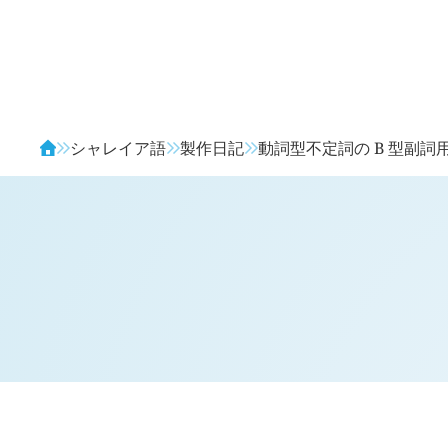
Avendia
シャレイア語
製作日記
動詞型不定詞の B 型副詞
H
日記 (
1790
)