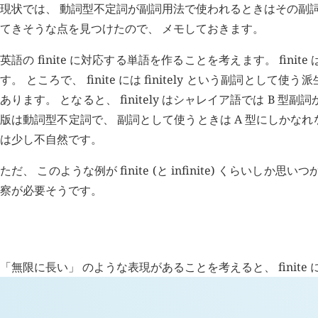
現状では、 動詞型不定詞が副詞用法で使われるときはその副詞
てきそうな点を見つけたので、 メモしておきます。
英語の finite に対応する単語を作ることを考えます。 fi
す。 ところで、 finite には finitely という副詞として使
あります。 となると、 finitely はシャレイア語では B 型副
版は動詞型不定詞で、 副詞として使うときは A 型にしかなれないので
は少し不自然です。
ただ、 このような例が finite (と infinite) くら
察が必要そうです。
H
追記 (
2193
)
「無限に長い」 のような表現があることを考えると、 fini