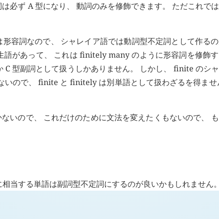
は必ず A 型になり、 動詞のみを修飾できます。 ただこれで
nite は形容詞なので、 シャレイア語では動詞型不定詞として作る
う派生語があって、 これは finitely many のように形容詞を修
詞か C 型副詞として扱うしかありません。 しかし、 finite の
、 finite と finitely は別単語として扱わざるを得ませ
いしか思いつかないので、 これだけのために文法を変えたくもないので、 
te に相当する単語は副詞型不定詞にするのが良いかもしれません