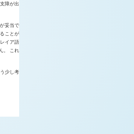
は支障が出
のが妥当で
飾することが
シャレイア語
ん。 これ
もう少し考
。