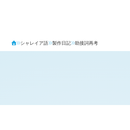
Avendia
シャレイア語
製作日記
助接詞再考
H
日記 (
1490
)