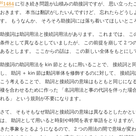
H
1484
に引き続き問題が山積みの助接詞ですが、 思い立った
おきます。 本当は翻訳がしたいんですけど、 忘れたらどうし
す。 もうなんか、 そろそろ助接詞には落ち着いてほしいとこ
助接詞は助詞用法と接続詞用法があります。 これまでは、 この
条件として異なるとしていましたが、 この前提を崩して 2 
あるとします。 ここからの話は、 この新しい全体をもとにし
助接詞の助詞用法を
kin
節とともに用いることで、 接続詞と同
し、 助詞 ＋
kin
節は動詞単体を修飾するのに対して、 接続詞
こう考えることで、 助詞と接続詞の意味はもともと同じにな
褄を合わせるために作った 「名詞用法と事の代詞を伴った場
れる」 という規則が不要になります。
さて、 そもそもなぜ助詞と接続詞の意味は異なるとしたかと
は、 助詞として用いると時刻や時間を表す単語をとりますが、
きた事象をとるようになるので、 2 つの用法の間で意味が変