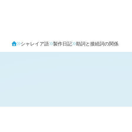
Avendia
シャレイア語
製作日記
助詞と接続詞の関係
H
日記 (新 4 年 10 月 22 日,
1414
)