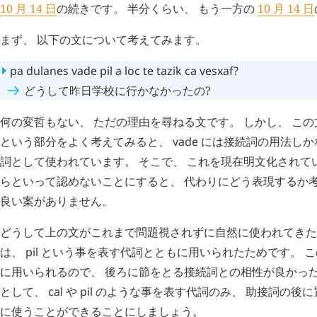
10 月 14 日
の続きです。 半分くらい、 もう一方の
10 月 14 日
まず、 以下の文について考えてみます。
pa
dulanes
vade
pil
a
loc
te
tazik
ca
vesxaf
?
どうして昨日学校に行かなかったの?
何の変哲もない、 ただの理由を尋ねる文です。 しかし、 この
という部分をよく考えてみると、
vade
には接続詞の用法しか
詞として使われています。 そこで、 これを現在明文化されて
らといって認めないことにすると、 代わりにどう表現するか
良い案がありません。
どうして上の文がこれまで問題視されずに自然に使われてきた
は、
pil
という事を表す代詞とともに用いられたためです。 
に用いられるので、 後ろに節をとる接続詞との相性が良かった
として、
cal
や
pil
のような事を表す代詞のみ、 助接詞の後に
に使うことができることにしましょう。