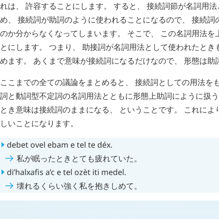
れは、 許容することにします。 すると、 接続詞節が名詞用法と
め、 接続詞が助詞のように使われることになるので、 接続詞
のか分からなくなってしまいます。 そこで、 この名詞用法を
とにします。 つまり、 助接詞が名詞用法として使われたとき
めます。 あくまで意味が接続詞になるだけなので、 形態は助
ここまでの全ての議論をまとめると、 接続詞としての用法をも
詞と動詞型不定詞の名詞用法とともに形態上助詞にように扱う
とき意味は接続詞のままになる、 ということです。 これによ
しいことになります。
debet
ovel
ebam
e
tel
te
déx
.
私が眠ったときとても疲れていた。
di’halxafis
a’c
e
tel
ozèt
iti
medel
.
壊れるくらい強く私を抱きしめて。