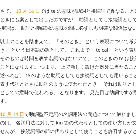
さて、
10 月 14 日
では
te
の意味が助詞と接続詞で異なること
ときにも案として出したのですが、 助詞としても接続詞とし
接詞は、 助詞と接続詞の意味の間に必ずしも明確な関係はな
以上のことを踏まえて、 「そのとき」 という表現について考
き」 という日本語の訳として、 これまで 「
te
cal
」 という
そのものは時間を表す名詞ではないので、 このときの
te
は接
ことになります。 つまり、 上で新しく設けた例外に当たるこ
述べれば、
te
のような助詞としても接続詞としても用いること
表す代詞とともに助詞のように使われたとき、 それは助詞と
としての意味で使われる、 となります。 見た目は助詞ですが
す。
10 月 14 日
で動詞型不定詞の名詞用法の問題について触れまし
のは、 名詞用法に対して
kin
節の代わりとしての使い方しか
せんが、 接続詞節の節の代わりとして使うことも許容するかど