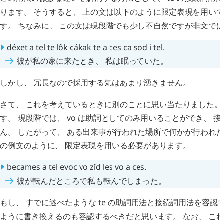
ります。 そうすると、 上の文は以下のように限定表現を用い
す。 ちなみに、 この文は現段階でも少し不自然ですが非文で
déxet
a
tel
te
lôk
cákak
te
a
ces
ca
sod
i
tel
.
彼が私の家に来たとき、 私は眠っていた。
しかし、 冗長なので採用する気はあまり湧きません。
さて、 これを考えているときに別のことに思い当たりました。
す。 現段階では、
vo
は助詞としてのみ用いることができ、 
ん。 したがって、 ある出来事が行われた場所で何かが行われた
の例文のように、 限定表現を用いる必要があります。
becames
a
tel
evoc
vo
zîd
les
vo
a
ces
.
彼が転んだところで私も転んでしまった。
もし、 すでに述べたような
te
の助詞用法と接続詞用法を容認
ように書き換えるのも容認するべきだと思います。 なお、 こ