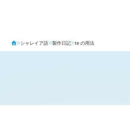
Avendia
シャレイア語
製作日記
te
の用法
H
日記 (新 4 年 10 月 14 日,
1406
)