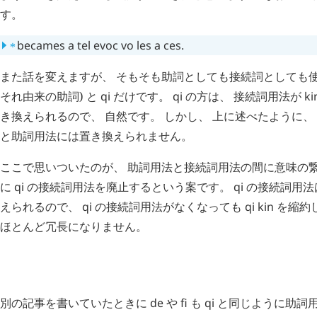
す。
⁎
becames
a
tel
evoc
vo
les
a
ces
.
また話を変えますが、 そもそも助詞としても接続詞としても
それ由来の助詞) と
qi
だけです。
qi
の方は、 接続詞用法が
ki
き換えられるので、 自然です。 しかし、 上に述べたように、
と助詞用法には置き換えられません。
ここで思いついたのが、 助詞用法と接続詞用法の間に意味の繋
に
qi
の接続詞用法を廃止するという案です。
qi
の接続詞用法
えられるので、
qi
の接続詞用法がなくなっても
qi
kin
を縮約
ほとんど冗長になりません。
H
追記 (新 4 年 10 月 14 日,
1406
)
別の記事を書いていたときに
de
や
fi
も
qi
と同じように助詞