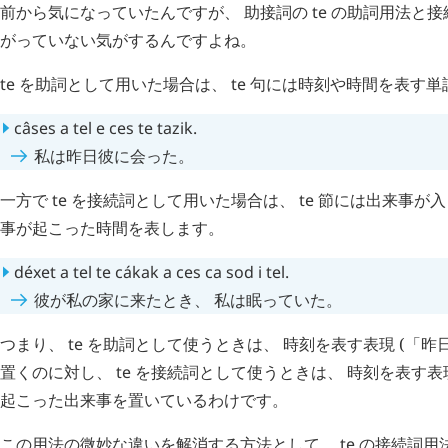
前から気になっていたんですが、 助接詞の
te
の助詞用法と接
がっていない気がするんですよね。
te
を助詞として用いた場合は、
te
句には時刻や時間を表す単
câses
a
tel
e
ces
te
tazik
.
私は昨日彼に会った。
一方で
te
を接続詞として用いた場合は、
te
節には出来事が
事が起こった時間を表します。
déxet
a
tel
te
cákak
a
ces
ca
sod
i
tel
.
彼が私の家に来たとき、 私は眠っていた。
つまり、
te
を助詞として使うときは、 時刻を表す表現 (「昨日」 
置くのに対し、
te
を接続詞として使うときは、 時刻を表す表
起こった出来事を置いているわけです。
この用法の微妙な違いを解消する方法として、
te
の接続詞用