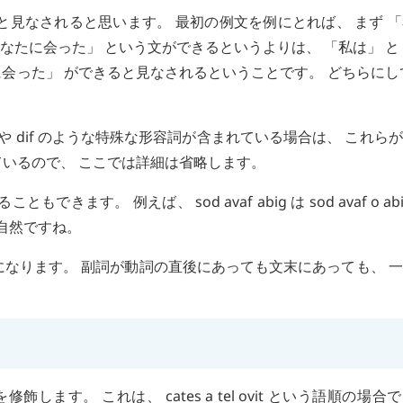
と見なされると思います。 最初の例文を例にとれば、 まず 
あなたに会った」 という文ができるというよりは、 「私は」 と
たに会った」 ができると見なされるということです。 どちらにし
形や
dif
のような特殊な形容詞が含まれている場合は、 これら
ているので、 ここでは詳細は省略します。
ることもできます。 例えば、
sod
avaf
abig
は
sod
avaf
o
ab
自然ですね。
になります。 副詞が動詞の直後にあっても文末にあっても、 
を修飾します。 これは、
cates
a
tel
ovit
という語順の場合で