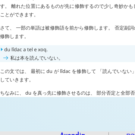
す。 離れた位置にあるものが先に修飾するので少し奇妙かも
ことができます。
さて、 一部の単語は被修飾語を前から修飾します。 否定副
修飾します。
du
lîdac
a
tel
e
xoq
.
私は本を読んでいない。
この文では、 最初に
du
が
lîdac
を修飾して 「読んでいない
していきます。
ちなみに、
du
を真っ先に修飾させるのは、 部分否定と全部