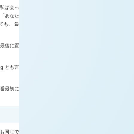
「私は会っ
 「あなた
ても、 最
が最後に置
ig
とも言
一番最初に
も同じで