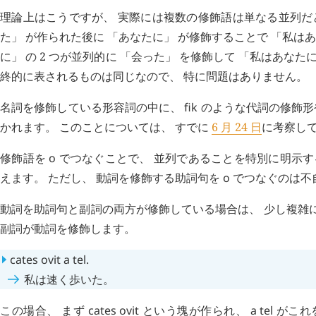
理論上はこうですが、 実際には複数の修飾語は単なる並列だ
た」 が作られた後に 「あなたに」 が修飾することで 「私は
に」 の 2 つが並列的に 「会った」 を修飾して 「私はあな
終的に表されるものは同じなので、 特に問題はありません。
名詞を修飾している形容詞の中に、
fik
のような代詞の修飾
かれます。 このことについては、 すでに
6 月 24 日
に考察し
修飾語を
o
でつなぐことで、 並列であることを特別に明示す
えます。 ただし、 動詞を修飾する助詞句を
o
でつなぐのは不
動詞を助詞句と副詞の両方が修飾している場合は、 少し複雑
副詞が動詞を修飾します。
cates
ovit
a
tel
.
私は速く歩いた。
この場合、 まず
cates
ovit
という塊が作られ、
a
tel
がこれ