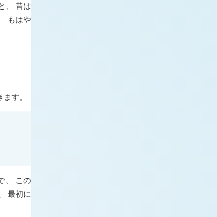
と、 昔は
、 もはや
きます。
で、 この
、 最初に