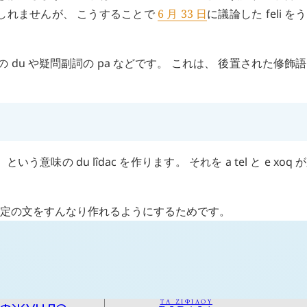
しれませんが、 こうすることで
6 月 33 日
に議論した
feli
をう
詞の
du
や疑問副詞の
pa
などです。 これは、 後置された修飾
」 という意味の
du
lîdac
を作ります。 それを
a
tel
と
e
xoq
が
否定の文をすんなり作れるようにするためです。
ΤΑ ΖΙΦΙΛΟΥ