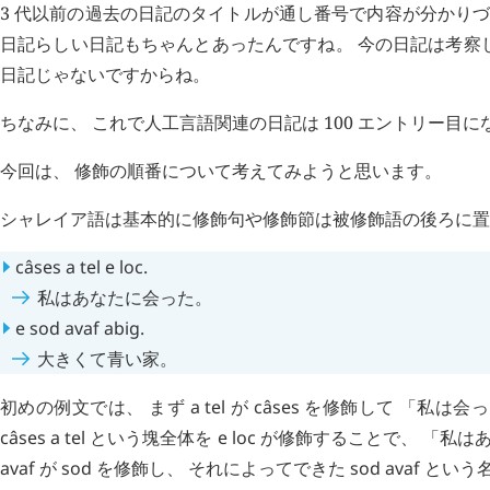
3 代以前の過去の日記のタイトルが通し番号で内容が分かりづ
日記らしい日記もちゃんとあったんですね。 今の日記は考察
日記じゃないですからね。
ちなみに、 これで人工言語関連の日記は 100 エントリー目
今回は、 修飾の順番について考えてみようと思います。
シャレイア語は基本的に修飾句や修飾節は被修飾語の後ろに置
câses
a
tel
e
loc
.
私はあなたに会った。
e
sod
avaf
abig
.
大きくて青い家。
初めの例文では、 まず
a
tel
が
câses
を修飾して 「私は会っ
câses
a
tel
という塊全体を
e
loc
が修飾することで、 「私はあ
avaf
が
sod
を修飾し、 それによってできた
sod
avaf
という