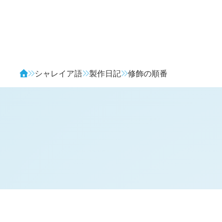
Avendia
シャレイア語
製作日記
修飾の順番
H
日記 (新 4 年 6 月 33 日,
1293
)