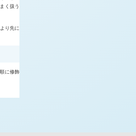
まく扱う
語より先に
順に修飾