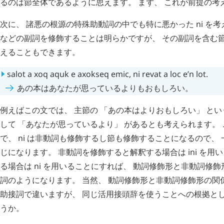
るのは節全体であるように思えます。 まず、 これが前提の考
次に、 諸悪の根源の特殊助動詞の中でも特に悪かった
ni
を考
などの副詞を修飾することは明らかですが、 その副詞を含む
えることもできます。
salot
a
xoq
aquk
e
axokseq
emic
,
ni
revat
a
loc
e’n
lot
.
あの本はあなたが思っているよりもおもしろい。
例えばこの文では、 主節の 「あの本はよりおもしろい」 と
して 「あなたが思っているより」 があるとも考えられます。
で、
ni
は非動詞も修飾するし節も修飾することになるので、 
じになります。 非動詞を修飾すると解釈する場合は
ini
を用い
る場合は
ni
を用いることにすれば、 動詞修飾形と非動詞修飾
詞のようになります。 当然、 動詞修飾形と非動詞修飾形の関
助接詞で違いますが、 同じ活用接頭辞を使うことへの根拠と
うか。