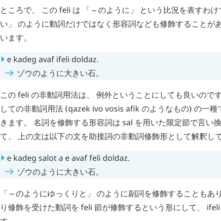
ところで、 この
feli
は 「～のように」 という比況を表すわけ
い」 のように動詞だけではなく形容詞なども修飾することが
います。
e
kadeg
avaf
ifeli
doldaz
.
ゾウのように大きい石。
この
feli
の非動詞用法は、 例外ということにしても良いのです
しての非動詞用法 (
qazek
ivo
vosis
afik
のようなもの) の一
きます。 名詞を修飾する形容詞は
sal
を用いた限定節で言い換
て、 上の文は以下の文を助接詞の非動詞修飾形として解釈し
e
kadeg
salot
a
e
avaf
feli
doldaz
.
ゾウのように大きい石。
「～のようにゆっくりと」 のように副詞を修飾することもあり
り修飾を受けた動詞を
feli
節が修飾するという形にして、
ifeli
す。