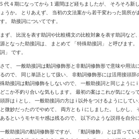
5 代 4 期になってから 1 週間ほど経ちましたが、 そろそろ
ょうか。 とりあえず、 当初の文法案から若干変わった箇所が
す。 助接詞についてです。
まず、 比況を表す助詞や比較構文の比較対象を表す助詞など、
源となった助接詞は、 まとめて 「特殊助接詞」 と呼びます。
詞」 です。
さて、 一般助接詞は動詞修飾形と非動詞修飾形で意味や用法
るので、 同じ単語として扱い、 非動詞修飾形には活用接頭辞
殊助接詞は動詞修飾をしないので、 一般助接詞と同じように
i
どこか不釣り合いな気もします。 最初の案はこれが気になって
頭辞は
i
とし、 一般助接詞の方は
i
以外をつけるようにしてい
と微妙だったのでやめて、 両方とも
i
にしました。 しかし、
あるというモヤモヤ感は残るので、 以下のような説得を自分
一般助接詞の動詞修飾形ですが、 「動詞修飾」 とは言ってい