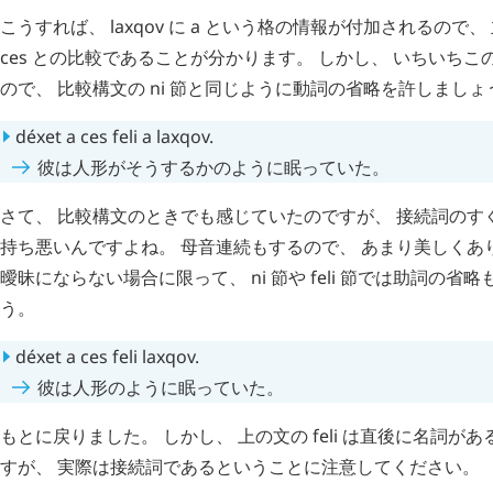
こうすれば、
laxqov
に
a
という格の情報が付加されるので、
ces
との比較であることが分かります。 しかし、 いちいちこ
ので、 比較構文の
ni
節と同じように動詞の省略を許しましょ
déxet
a
ces
feli
a
laxqov
.
彼は人形がそうするかのように眠っていた。
さて、 比較構文のときでも感じていたのですが、 接続詞のす
持ち悪いんですよね。 母音連続もするので、 あまり美しくあり
曖昧にならない場合に限って、
ni
節や
feli
節では助詞の省略
う。
déxet
a
ces
feli
laxqov
.
彼は人形のように眠っていた。
もとに戻りました。 しかし、 上の文の
feli
は直後に名詞があ
すが、 実際は接続詞であるということに注意してください。