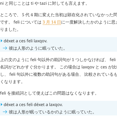
ni
と同じことは
ti
や
tazi
に対しても言えます。
ところで、 5 代 4 期に変えた当初は顕在化されていなかった
です。
feli
については
3 月 14 日
に一度解決したかのように思
りました。
déxet
a
ces
feli
laxqov
.
彼は人形のように眠っていた。
上の文のように
feli
句以外の助詞句が 1 つしかなければ、
feli
名詞がどれかすぐ分かります。 この場合は
laxqov
と
ces
が比
し、
feli
句以外に複数の助詞句がある場合、 比較されている
くなります。
feli
を接続詞として使えばこの問題はなくなります。
déxet
a
ces
feli
déxet
a
laxqov
.
彼は人形が眠っているかのように眠っていた。