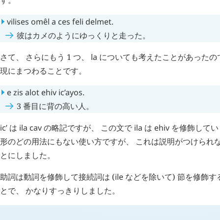
vilises
omêl
a
ces
feli
delmet
.
彼はカメのようにゆっくりと走った。
さて、 さらにもう 1 つ、
la
についても考えたことがあったの
現にまつわることです。
e
zis
alot
ehiv
ic’ayos
.
3 番目に背の高い人。
ic’
は
ila
cav
の略記ですが、 この文で
ila
は
ehiv
を修飾してい
形のどの用法にもない使い方ですが、 これは説明がつけられ
とにしました。
助詞は動詞を修飾して接続詞は (
ile
などを除いて) 節を修飾
とで、 かなりすっきりしました。