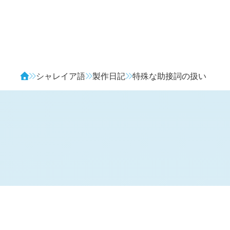
Avendia
シャレイア語
製作日記
特殊な助接詞の扱い
H
日記 (新 4 年 6 月 33 日,
1293
)