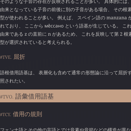
そのような子音の存在が反映されることが多い。 具体的には、
由来となっている子音の前後に別の子音がある場合、 その根
型が使われることが多い。 例えば、 スペイン語の manzana か
れており、 ここから
ме̂ссано
という語基が生じている。 これは
由来である z の直前に n があるため、 これを反映して第 2 
型が選択されていると考えられる。
屈折
#TVE.
語根借用語基は、 表層化も含めて通常の形態論に沿って屈折す
照されたい。
語彙借用語基
#TVO.
借用の規則
#TCY.
フェンナ語とその他の言語とでは音素や音節などの構造が異な