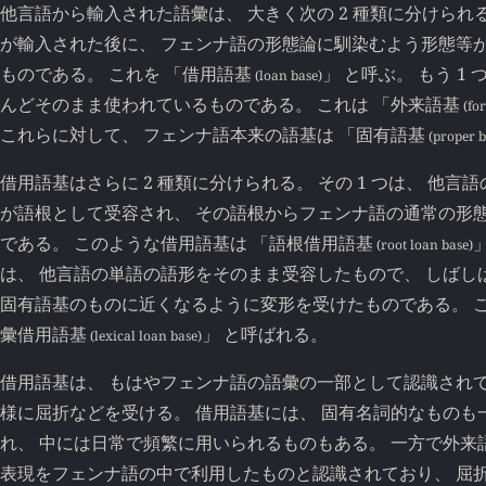
他言語から輸入された語彙は、 大きく次の 2 種類に分けられる
が輸入された後に、 フェンナ語の形態論に馴染むよう形態等
ものである。 これを 「
借用語基
」 と呼ぶ。 もう 1
(loan base)
んどそのまま使われているものである。 これは 「
外来語基
(for
これらに対して、 フェンナ語本来の語基は 「
固有語基
(proper b
借用語基はさらに 2 種類に分けられる。 その 1 つは、 他
が語根として受容され、 その語根からフェンナ語の通常の形
である。 このような借用語基は 「
語根借用語基
(root loan base)
は、 他言語の単語の語形をそのまま受容したもので、 しばし
固有語基のものに近くなるように変形を受けたものである。 こ
彙借用語基
」 と呼ばれる。
(lexical loan base)
借用語基は、 もはやフェンナ語の語彙の一部として認識されて
様に屈折などを受ける。 借用語基には、 固有名詞的なものも
れ、 中には日常で頻繁に用いられるものもある。 一方で外来
表現をフェンナ語の中で利用したものと認識されており、 屈折