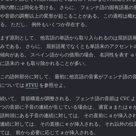
用の際には同化を受ける。 さらに、 フェンナ語の固有語基の
や音節の調整以上の変形が起こることがある。 この過程は概
る。 ただし、 例外もいくつか存在する。
まず原則として、 他言語の単語から取り入られるのは屈折語
みである。 さらに、 屈折語尾でなくとも単語末のアクセント
傾向がある。 スペイン語からの借用の場合、 名詞性を表す ‧a や
に語末の ‧e も取り除かれることが多い。
この語幹部分に対して、 最初に他言語の音素がフェンナ語の音
については
#TVU
を参照せよ。
続いて、 音節構造が調整される。 フェンナ語の音節は CVC 
つの音節に子音の連続が生じている場合は、 適宜
а
または
е
語幹頭にある子音の連続に対しては、 その直前に
а
が挿入され
連続に対しては、 その直後に
е
が挿入される。 それ以外の位
ては、 前から必要に応じて
а
が挿入される。