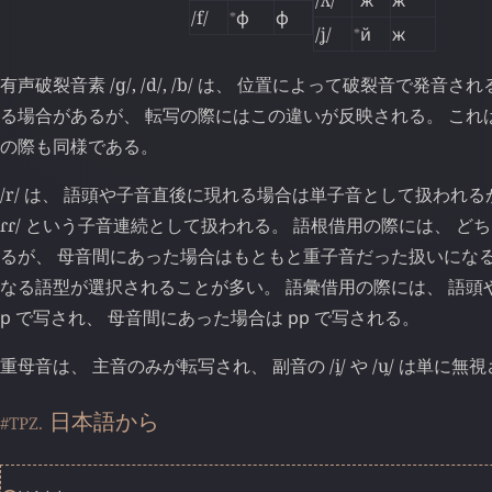
/ʎ/
ж
ж
⁎
/f/
ф
ф
⁎
/ʝ/
й
ж
有声破裂音素 /ɡ/, /d/, /b/ は、 位置によって破裂音で発
る場合があるが、 転写の際にはこの違いが反映される。 これ
の際も同様である。
/r/ は、 語頭や子音直後に現れる場合は単子音として扱われる
ɾɾ/ という子音連続として扱われる。 語根借用の際には、 ど
るが、 母音間にあった場合はもともと重子音だった扱いになる
なる語型が選択されることが多い。 語彙借用の際には、 語頭
р
で写され、 母音間にあった場合は
рр
で写される。
重母音は、 主音のみが転写され、 副音の /i̯/ や /u̯/ は単に無
日本語から
#TPZ.