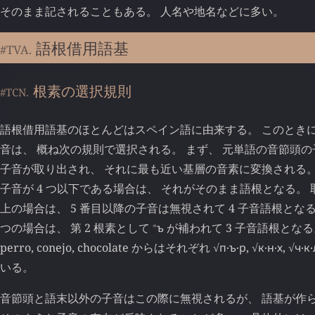
そのまま記されることもある。 人名や地名などに多い。
語根借用語基
#TVA.
根素の選択規則
#TCN.
語根借用語基のほとんどはスペイン語に由来する。 このとき
音は、 概ね次の規則で選択される。 まず、 元単語の音節頭の子
子音が取り出され、 それに最も近い基層の音素に変換される。
子音が 4 つ以下である場合は、 それがそのまま語根となる。 
上の場合は、 5 番目以降の子音は無視されて 4 子音語根となる
⁎
つの場合は、 第 2 根素として
ъ
が補われて 3 子音語根となる
perro, conejo, chocolate からはそれぞれ √
п
‧
ъ
‧
р
, √
к
‧
н
‧
х
, √
ч
‧
к
‧
いる。
音節頭と語末以外の子音はこの際に無視されるが、 語基が作