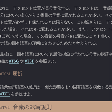
次に、 アクセント位置が長母音化する。 アクセントは、 音
分において後ろから 2 番目の母音に置かれることが多い。 そ
ト位置が必ずしも保たれるとは限らない。 この際さらに、 
った場合、 それは
е
に変わることが多い。 また、 アクセン
(C)VC である場合、 その音節の母音が
а
に変わることも多い。
ナ語の固有語基の形態に合わせるためだと考えられる。
最後に、 固有語基において表層化の際に行われる母音の脱落や
細は
#TSG
や
#TSF
を参照せよ。
屈折
#TCM.
語彙借用語基の屈折は、 似た形態をもつ固有語基を模倣する形
#TCL
を参照せよ。
音素の転写規則
#TVU.