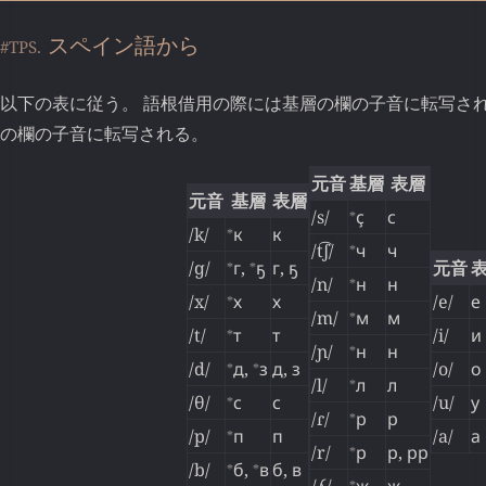
スペイン語から
#TPS.
以下の表に従う。 語根借用の際には基層の欄の子音に転写され
の欄の子音に転写される。
元音
基層
表層
元音
基層
表層
⁎
/s/
ҫ
с
⁎
/k/
к
к
⁎
/t͡ʃ/
ч
ч
⁎
⁎
/ɡ/
г
,
ҕ
г
,
ҕ
元音
⁎
/n/
н
н
⁎
/x/
х
х
/e/
е
⁎
/m/
м
м
⁎
/t/
т
т
/i/
и
⁎
/ɲ/
н
н
⁎
⁎
/d/
д
,
з
д
,
з
/o/
о
⁎
/l/
л
л
⁎
/θ/
с
с
/u/
у
⁎
/ɾ/
р
р
⁎
/p/
п
п
/a/
а
⁎
/r/
р
р
,
рр
⁎
⁎
/b/
б
,
в
б
,
в
⁎