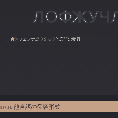
ЛОФЖУЧ
フェンナ語
文法
他言語の受容
他言語の受容形式
#TCH.